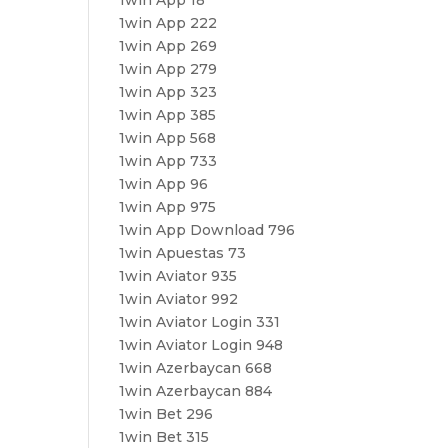
1win App 18
1win App 222
1win App 269
1win App 279
1win App 323
1win App 385
1win App 568
1win App 733
1win App 96
1win App 975
1win App Download 796
1win Apuestas 73
1win Aviator 935
1win Aviator 992
1win Aviator Login 331
1win Aviator Login 948
1win Azerbaycan 668
1win Azerbaycan 884
1win Bet 296
1win Bet 315