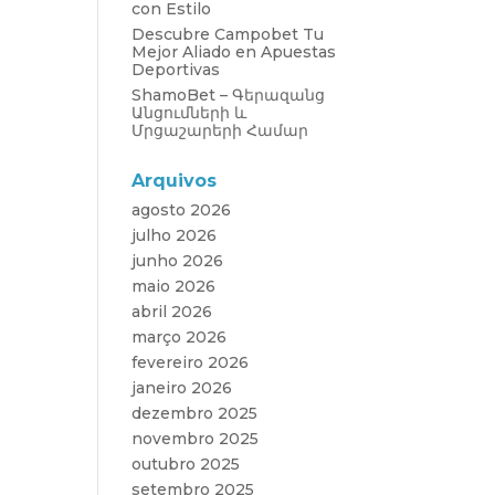
con Estilo
Descubre Campobet Tu
Mejor Aliado en Apuestas
Deportivas
ShamoBet – Գերազանց
Անցումների և
Մրցաշարերի Համար
Arquivos
agosto 2026
julho 2026
junho 2026
maio 2026
abril 2026
março 2026
fevereiro 2026
janeiro 2026
dezembro 2025
novembro 2025
outubro 2025
setembro 2025