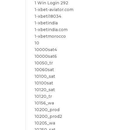
1 Win Login 292
1-xbet-aviator.com
1-xbeti18034
1-xbetindia
1-xbetindia.com
1-xbetmorocco
10
10000sat4
10000sat6
10050_tr
10060sat
10100_sat
10100sat
10120_sat
10120_tr
10156_wa
10200_prod
10200_prod2
10205_wa
10250_sat