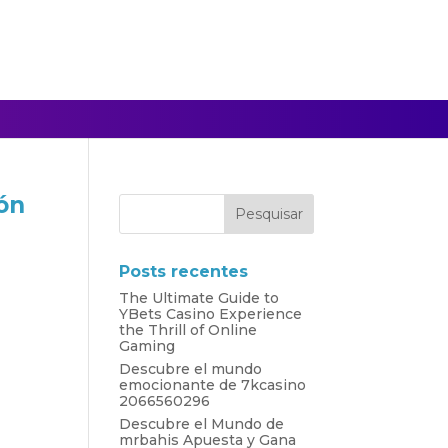
ón
Posts recentes
The Ultimate Guide to
YBets Casino Experience
the Thrill of Online
Gaming
Descubre el mundo
emocionante de 7kcasino
2066560296
Descubre el Mundo de
mrbahis Apuesta y Gana