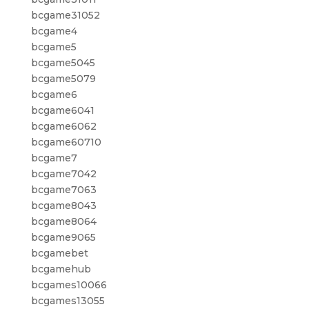
bcgame31052
bcgame4
bcgame5
bcgame5045
bcgame5079
bcgame6
bcgame6041
bcgame6062
bcgame60710
bcgame7
bcgame7042
bcgame7063
bcgame8043
bcgame8064
bcgame9065
bcgamebet
bcgamehub
bcgames10066
bcgames13055