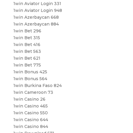
1win Aviator Login 331
1win Aviator Login 948
1win Azerbaycan 668
1win Azerbaycan 884
1win Bet 296
1win Bet 315
1win Bet 416
1win Bet 563
1win Bet 621
1win Bet 775
1win Bonus 425
1win Bonus 564
1win Burkina Faso 824
1win Cameroon 73
1win Casino 26
1win Casino 465
1win Casino 550
1win Casino 644
1win Casino 844