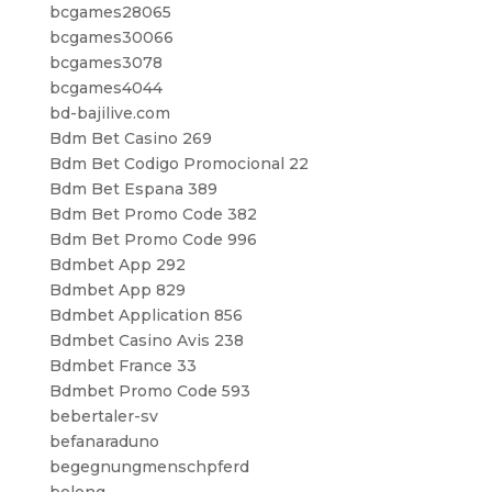
bcgames28065
bcgames30066
bcgames3078
bcgames4044
bd-bajilive.com
Bdm Bet Casino 269
Bdm Bet Codigo Promocional 22
Bdm Bet Espana 389
Bdm Bet Promo Code 382
Bdm Bet Promo Code 996
Bdmbet App 292
Bdmbet App 829
Bdmbet Application 856
Bdmbet Casino Avis 238
Bdmbet France 33
Bdmbet Promo Code 593
bebertaler-sv
befanaraduno
begegnungmenschpferd