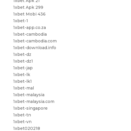
1xbet Apk 21
1xbet Apk 299
1xbet Mobi 436
1xbet-1
1xbet-app.co.za
1xbet-cambodia
1xbet-cambodia.com
1xbet-download.info
1xbet-dz
1xbet-dz1
1xbet-jap
1xbet-lk
1xbet-lk1
1xbet-mal
1xbet-malaysia
1xbet-malaysia.com
1xbet-singapore
1xbet-tn
1xbet-vn
1xbet020218