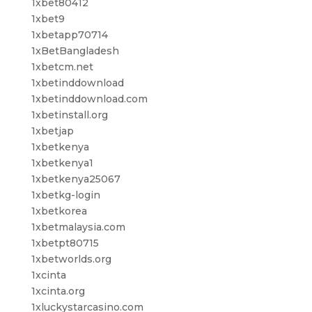
1xbet80412
1xbet9
1xbetapp70714
1xBetBangladesh
1xbetcm.net
1xbetinddownload
1xbetinddownload.com
1xbetinstall.org
1xbetjap
1xbetkenya
1xbetkenya1
1xbetkenya25067
1xbetkg-login
1xbetkorea
1xbetmalaysia.com
1xbetpt80715
1xbetworlds.org
1xcinta
1xcinta.org
1xluckystarcasino.com