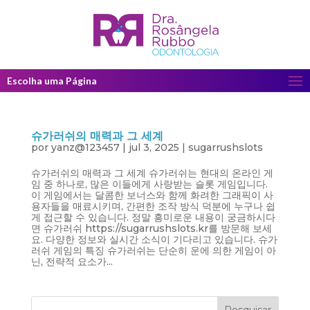
Escolha uma Página
슈가러쉬의 매력과 그 세계
por
yanz@123457
|
jul 3, 2025
|
sugarrushslots
슈가러쉬의 매력과 그 세계 슈가러쉬는 현대의 온라인 게
임 중 하나로, 많은 이들에게 사랑받는 슬롯 게임입니다.
이 게임에서는 달콤한 보너스와 함께 화려한 그래픽이 사
용자들을 매료시키며, 간편한 조작 방식 덕분에 누구나 쉽
게 접근할 수 있습니다. 정말 흥미로운 내용이 궁금하시다
면 슈가러쉬 https://sugarrushslots.kr를 방문해 보세
요. 다양한 정보와 실시간 소식이 기다리고 있습니다. 슈가
러쉬 게임의 특징 슈가러쉬는 단순히 운에 의한 게임이 아
닌, 전략적 요소가...