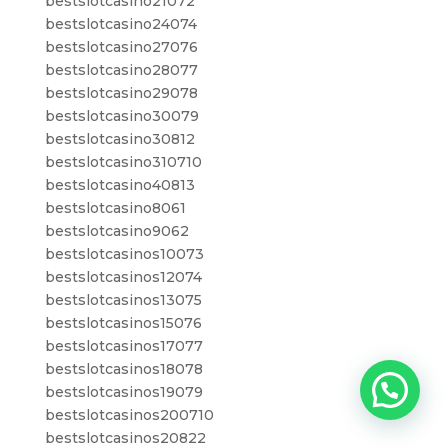
bestslotcasino21072
bestslotcasino24074
bestslotcasino27076
bestslotcasino28077
bestslotcasino29078
bestslotcasino30079
bestslotcasino30812
bestslotcasino310710
bestslotcasino40813
bestslotcasino8061
bestslotcasino9062
bestslotcasinos10073
bestslotcasinos12074
bestslotcasinos13075
bestslotcasinos15076
bestslotcasinos17077
bestslotcasinos18078
bestslotcasinos19079
bestslotcasinos200710
bestslotcasinos20822