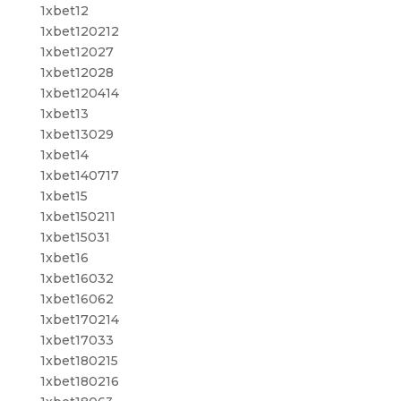
1xbet12
1xbet120212
1xbet12027
1xbet12028
1xbet120414
1xbet13
1xbet13029
1xbet14
1xbet140717
1xbet15
1xbet150211
1xbet15031
1xbet16
1xbet16032
1xbet16062
1xbet170214
1xbet17033
1xbet180215
1xbet180216