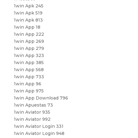
1win Apk 245
1win Apk 519
1win Apk 813
1win App 18
1win App 222
1win App 269
1win App 279
1win App 323
1win App 385
1win App 568
1win App 733
1win App 96
1win App 975
1win App Download 796
1win Apuestas 73
1win Aviator 935
1win Aviator 992
1win Aviator Login 331
1win Aviator Login 948