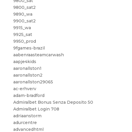
9800_sat
9800_sat2
9890_wa
9900_sat2
9915_wa
9925_sat
9950_prod
9fgames-brazil
aabenraasteamcarwash
aapje4kids
aaronallston1
aaronallston2
aaronallston29065
ac-erhverv
adam-bradford
Admiralbet Bonus Senza Deposito 50
Admiralbet Login 708
adriaanstorm
adurcentre
advancedhtml