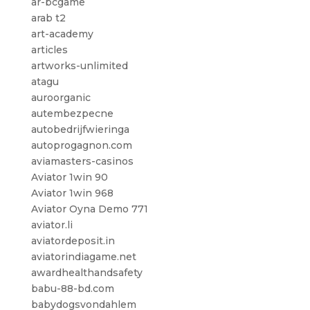
ar-bcgame
arab t2
art-academy
articles
artworks-unlimited
atagu
auroorganic
autembezpecne
autobedrijfwieringa
autoprogagnon.com
aviamasters-casinos
Aviator 1win 90
Aviator 1win 968
Aviator Oyna Demo 771
aviator.li
aviatordeposit.in
aviatorindiagame.net
awardhealthandsafety
babu-88-bd.com
babydogsvondahlem