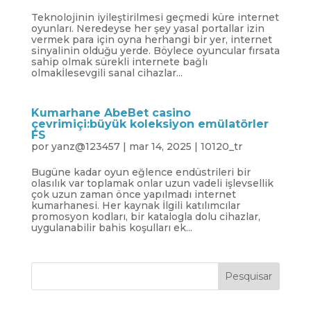
Teknolojinin iyileştirilmesi geçmedi küre internet
oyunları. Neredeyse her şey yasal portallar izin
vermek para için oyna herhangi bir yer, internet
sinyalinin olduğu yerde. Böylece oyuncular fırsata
sahip olmak sürekli internete bağlı
olmakİlesevgili sanal cihazlar...
Kumarhane AbeBet casino
çevrimiçi:büyük koleksiyon emülatörler
FS
por
yanz@123457
|
mar 14, 2025
|
10120_tr
Bugüne kadar oyun eğlence endüstrileri bir
olasılık var toplamak onlar uzun vadeli işlevsellik
çok uzun zaman önce yapılmadı internet
kumarhanesi. Her kaynak İlgili katılımcılar
promosyon kodları, bir katalogla dolu cihazlar,
uygulanabilir bahis koşulları ek...