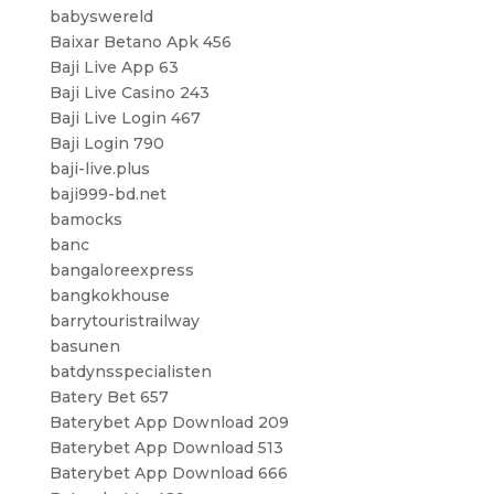
babyswereld
Baixar Betano Apk 456
Baji Live App 63
Baji Live Casino 243
Baji Live Login 467
Baji Login 790
baji-live.plus
baji999-bd.net
bamocks
banc
bangaloreexpress
bangkokhouse
barrytouristrailway
basunen
batdynsspecialisten
Batery Bet 657
Baterybet App Download 209
Baterybet App Download 513
Baterybet App Download 666