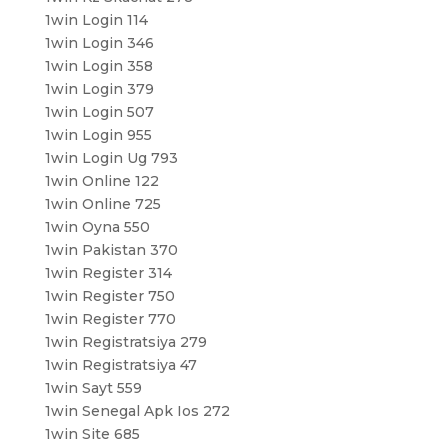
1win Login 114
1win Login 346
1win Login 358
1win Login 379
1win Login 507
1win Login 955
1win Login Ug 793
1win Online 122
1win Online 725
1win Oyna 550
1win Pakistan 370
1win Register 314
1win Register 750
1win Register 770
1win Registratsiya 279
1win Registratsiya 47
1win Sayt 559
1win Senegal Apk Ios 272
1win Site 685