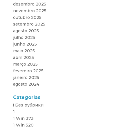
dezembro 2025
novembro 2025
outubro 2025
setembro 2025
agosto 2025
julho 2025
junho 2025
maio 2025
abril 2025
março 2025
fevereiro 2025
janeiro 2025
agosto 2024
Categorias
! Без рубрики
1
1 Win 373
1 Win 520