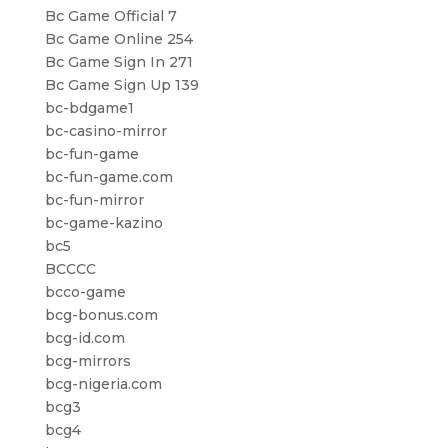
Bc Game Official 7
Bc Game Online 254
Bc Game Sign In 271
Bc Game Sign Up 139
bc-bdgame1
bc-casino-mirror
bc-fun-game
bc-fun-game.com
bc-fun-mirror
bc-game-kazino
bc5
BCCCC
bcco-game
bcg-bonus.com
bcg-id.com
bcg-mirrors
bcg-nigeria.com
bcg3
bcg4