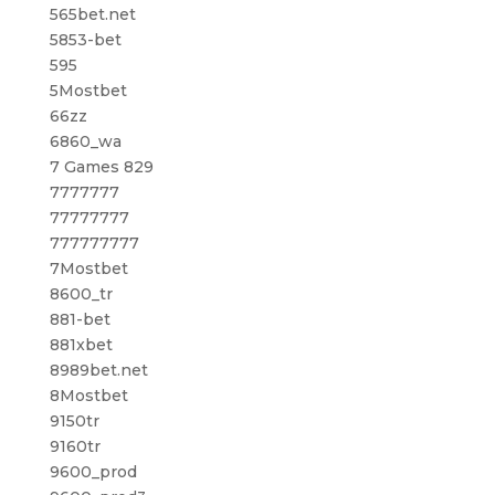
565bet.net
5853-bet
595
5Mostbet
66zz
6860_wa
7 Games 829
7777777
77777777
777777777
7Mostbet
8600_tr
881-bet
881xbet
8989bet.net
8Mostbet
9150tr
9160tr
9600_prod