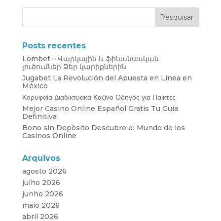
Posts recentes
Lombet – Վարկային և ֆինանսական
լուծումներ Ձեր կարիքներին
Jugabet La Revolución del Apuesta en Línea en
México
Κορυφαία Διαδικτυακά Καζίνο Οδηγός για Παίκτες
Mejor Casino Online Español Gratis Tu Guía
Definitiva
Bono sin Depósito Descubre el Mundo de los
Casinos Online
Arquivos
agosto 2026
julho 2026
junho 2026
maio 2026
abril 2026