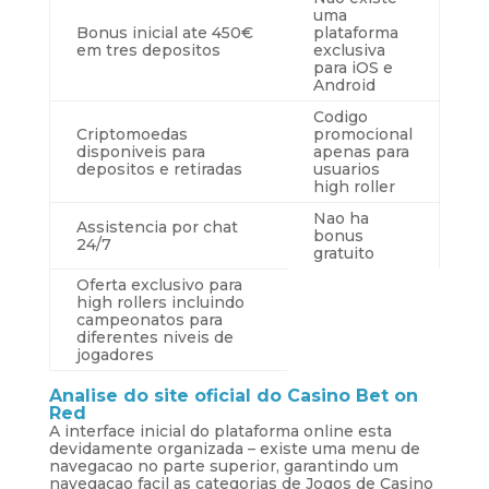
uma
Bonus inicial ate 450€
plataforma
em tres depositos
exclusiva
para iOS e
Android
Codigo
Criptomoedas
promocional
disponiveis para
apenas para
depositos e retiradas
usuarios
high roller
Nao ha
Assistencia por chat
bonus
24/7
gratuito
Oferta exclusivo para
high rollers incluindo
campeonatos para
diferentes niveis de
jogadores
Analise do site oficial do Casino Bet on
Red
A interface inicial do plataforma online esta
devidamente organizada – existe uma menu de
navegacao no parte superior, garantindo um
navegacao facil as categorias de Jogos de Casino