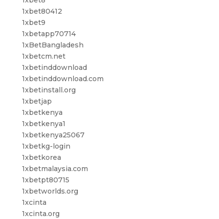
1xbet8
1xbet80412
1xbet9
1xbetapp70714
1xBetBangladesh
1xbetcm.net
1xbetinddownload
1xbetinddownload.com
1xbetinstall.org
1xbetjap
1xbetkenya
1xbetkenya1
1xbetkenya25067
1xbetkg-login
1xbetkorea
1xbetmalaysia.com
1xbetpt80715
1xbetworlds.org
1xcinta
1xcinta.org