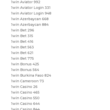
1win Aviator 992
1win Aviator Login 331
1win Aviator Login 948
1win Azerbaycan 668
1win Azerbaycan 884
1win Bet 296
1win Bet 315
1win Bet 416
1win Bet 563
1win Bet 621
1win Bet 775
1win Bonus 425
1win Bonus 564
1win Burkina Faso 824
1win Cameroon 73
1win Casino 26
1win Casino 465
1win Casino 550
1win Casino 644
1win Casino 844