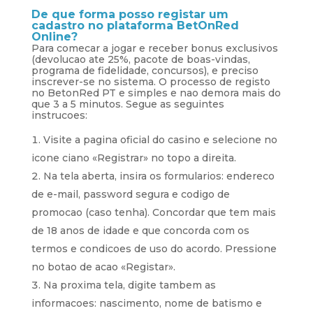
De que forma posso registar um
cadastro no plataforma BetOnRed
Online?
Para comecar a jogar e receber bonus exclusivos
(devolucao ate 25%, pacote de boas-vindas,
programa de fidelidade, concursos), e preciso
inscrever-se no sistema. O processo de registo
no BetonRed PT e simples e nao demora mais do
que 3 a 5 minutos. Segue as seguintes
instrucoes:
Visite a pagina oficial do casino e selecione no
icone ciano «Registrar» no topo a direita.
Na tela aberta, insira os formularios: endereco
de e-mail, password segura e codigo de
promocao (caso tenha). Concordar que tem mais
de 18 anos de idade e que concorda com os
termos e condicoes de uso do acordo. Pressione
no botao de acao «Registar».
Na proxima tela, digite tambem as
informacoes: nascimento, nome de batismo e