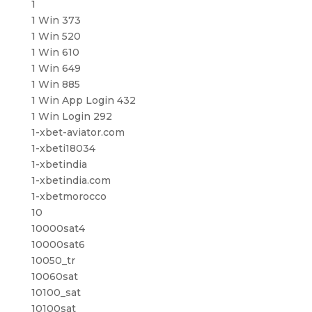
1
1 Win 373
1 Win 520
1 Win 610
1 Win 649
1 Win 885
1 Win App Login 432
1 Win Login 292
1-xbet-aviator.com
1-xbeti18034
1-xbetindia
1-xbetindia.com
1-xbetmorocco
10
10000sat4
10000sat6
10050_tr
10060sat
10100_sat
10100sat