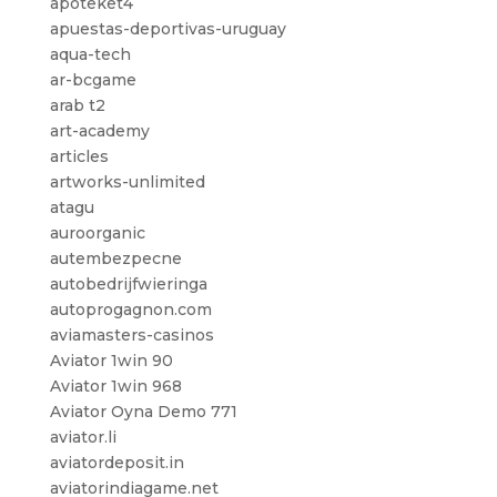
apoteket4
apuestas-deportivas-uruguay
aqua-tech
ar-bcgame
arab t2
art-academy
articles
artworks-unlimited
atagu
auroorganic
autembezpecne
autobedrijfwieringa
autoprogagnon.com
aviamasters-casinos
Aviator 1win 90
Aviator 1win 968
Aviator Oyna Demo 771
aviator.li
aviatordeposit.in
aviatorindiagame.net