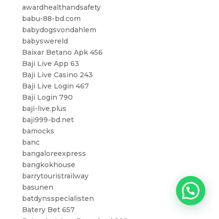
awardhealthandsafety
babu-88-bd.com
babydogsvondahlem
babyswereld
Baixar Betano Apk 456
Baji Live App 63
Baji Live Casino 243
Baji Live Login 467
Baji Login 790
baji-live.plus
baji999-bd.net
bamocks
banc
bangaloreexpress
bangkokhouse
barrytouristrailway
basunen
batdynsspecialisten
Batery Bet 657