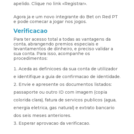
apelido. Clique no link «Registrar».
Agora ja e um novo integrante do Bet on Red PT
e pode comecar a jogar nos jogos.
Verificacao
Para ter acesso total a todas as vantagens da
conta, abrangendo premios especiais e
levantamentos de dinheiro, e preciso validar a
sua conta. Para isso, acompanhe os
procedimentos:
Aceda as definicoes da sua conta de utilizador
e identifique a guia de confirmacao de identidade.
Envie e apresente os documentos listados:
passaporte ou outro ID com imagem (copia
colorida clara), fatura de servicos publicos (agua,
energia eletrica, gas natural) e extrato bancario
dos seis meses anteriores.
Esperar aprovacao da verificacao.