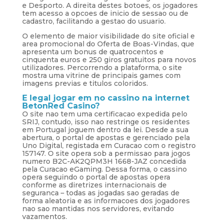
e Desporto. A direita destes botoes, os jogadores
tem acesso a opcoes de inicio de sessao ou de
cadastro, facilitando a gestao do usuario.
O elemento de maior visibilidade do site oficial e
area promocional do Oferta de Boas-Vindas, que
apresenta um bonus de quatrocentos e
cinquenta euros e 250 giros gratuitos para novos
utilizadores. Percorrendo a plataforma, o site
mostra uma vitrine de principais games com
imagens previas e titulos coloridos.
E legal jogar em no cassino na internet
BetonRed Casino?
O site nao tem uma certificacao expedida pelo
SRIJ, contudo, isso nao restringe os residentes
em Portugal joguem dentro da lei. Desde a sua
abertura, o portal de apostas e gerenciado pela
Uno Digital, registada em Curacao com o registro
157147. O site opera sob a permissao para jogos
numero B2C-AK2QPM3H 1668-JAZ concedida
pela Curacao eGaming. Dessa forma, o cassino
opera seguindo o portal de apostas opera
conforme as diretrizes internacionais de
seguranca – todas as jogadas sao geradas de
forma aleatoria e as informacoes dos jogadores
nao sao mantidas nos servidores, evitando
vazamentos.