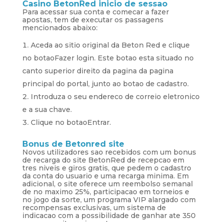
Casino BetonRed inicio de sessao
Para acessar sua conta e comecar a fazer
apostas, tem de executar os passagens
mencionados abaixo:
Aceda ao sitio original da Beton Red e clique
no botaoFazer login. Este botao esta situado no
canto superior direito da pagina da pagina
principal do portal, junto ao botao de cadastro.
Introduza o seu endereco de correio eletronico
e a sua chave.
Clique no botaoEntrar.
Bonus de Betonred site
Novos utilizadores sao recebidos com um bonus
de recarga do site BetonRed de recepcao em
tres niveis e giros gratis, que pedem o cadastro
da conta do usuario e uma recarga minima. Em
adicional, o site oferece um reembolso semanal
de no maximo 25%, participacao em torneios e
no jogo da sorte, um programa VIP alargado com
recompensas exclusivas, um sistema de
indicacao com a possibilidade de ganhar ate 350