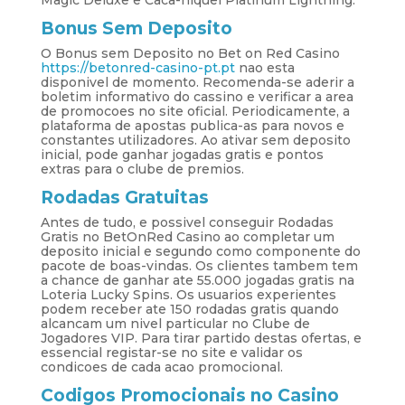
Magic Deluxe e Caca-niquel Platinum Lightning.
Bonus Sem Deposito
O Bonus sem Deposito no Bet on Red Casino
https://betonred-casino-pt.pt
nao esta
disponivel de momento. Recomenda-se aderir a
boletim informativo do cassino e verificar a area
de promocoes no site oficial. Periodicamente, a
plataforma de apostas publica-as para novos e
constantes utilizadores. Ao ativar sem deposito
inicial, pode ganhar jogadas gratis e pontos
extras para o clube de premios.
Rodadas Gratuitas
Antes de tudo, e possivel conseguir Rodadas
Gratis no BetOnRed Casino ao completar um
deposito inicial e segundo como componente do
pacote de boas-vindas. Os clientes tambem tem
a chance de ganhar ate 55.000 jogadas gratis na
Loteria Lucky Spins. Os usuarios experientes
podem receber ate 150 rodadas gratis quando
alcancam um nivel particular no Clube de
Jogadores VIP. Para tirar partido destas ofertas, e
essencial registar-se no site e validar os
condicoes de cada acao promocional.
Codigos Promocionais no Casino