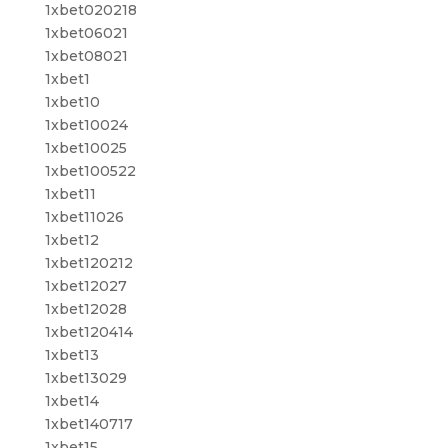
1xbet020218
1xbet06021
1xbet08021
1xbet1
1xbet10
1xbet10024
1xbet10025
1xbet100522
1xbet11
1xbet11026
1xbet12
1xbet120212
1xbet12027
1xbet12028
1xbet120414
1xbet13
1xbet13029
1xbet14
1xbet140717
1xbet15