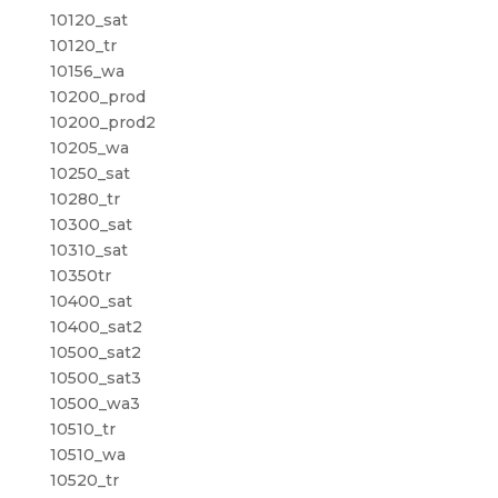
10120_sat
10120_tr
10156_wa
10200_prod
10200_prod2
10205_wa
10250_sat
10280_tr
10300_sat
10310_sat
10350tr
10400_sat
10400_sat2
10500_sat2
10500_sat3
10500_wa3
10510_tr
10510_wa
10520_tr