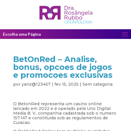
Escolha uma Página
BetOnRed – Analise,
bonus, opcoes de jogos
e promocoes exclusivas
por
yanz@123457
|
fev 15, 2025
|
Sem categoria
O BetonRed representa um casino online
lancado em 2022 e e operado pela Uno Digital
Media B. V., companhia cadastrada sob o numero
157.147 e constituida sob as regulamentos de
Curacao.