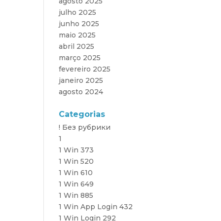
agosto 2025
julho 2025
junho 2025
maio 2025
abril 2025
março 2025
fevereiro 2025
janeiro 2025
agosto 2024
Categorias
! Без рубрики
1
1 Win 373
1 Win 520
1 Win 610
1 Win 649
1 Win 885
1 Win App Login 432
1 Win Login 292