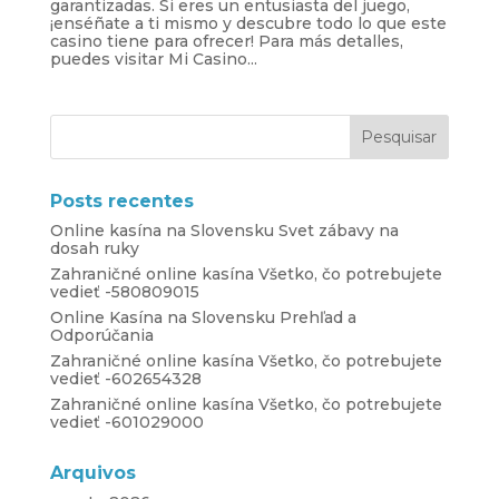
garantizadas. Si eres un entusiasta del juego,
¡enséñate a ti mismo y descubre todo lo que este
casino tiene para ofrecer! Para más detalles,
puedes visitar Mi Casino...
Posts recentes
Online kasína na Slovensku Svet zábavy na
dosah ruky
Zahraničné online kasína Všetko, čo potrebujete
vedieť -580809015
Online Kasína na Slovensku Prehľad a
Odporúčania
Zahraničné online kasína Všetko, čo potrebujete
vedieť -602654328
Zahraničné online kasína Všetko, čo potrebujete
vedieť -601029000
Arquivos