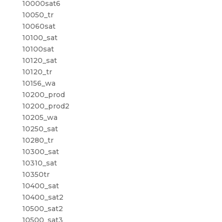
10000sat6
10050_tr
10060sat
10100_sat
10100sat
10120_sat
10120_tr
10156_wa
10200_prod
10200_prod2
10205_wa
10250_sat
10280_tr
10300_sat
10310_sat
10350tr
10400_sat
10400_sat2
10500_sat2
10500_sat3