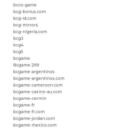
bcco-game
bcg-bonus.com
bcg-id.com
bcg-mirrors
bcg-nigeria.com
bcg3
bcg4
bcg5
bcgame
Bcgame 299
bcgame-argentinos
bcgame-argentinos.com
bcgame-cameroon.com
bcgame-casino-au.com
bcgame-cermin
bcgame-fr
bcgame-fr.com
bcgame-jordan.com
bcgame-mexico.com