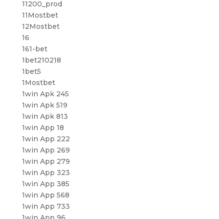
11200_prod
11Mostbet
12Mostbet
16
161-bet
1bet210218
1bet5
1Mostbet
1win Apk 245
1win Apk 519
1win Apk 813
1win App 18
1win App 222
1win App 269
1win App 279
1win App 323
1win App 385
1win App 568
1win App 733
1win App 96