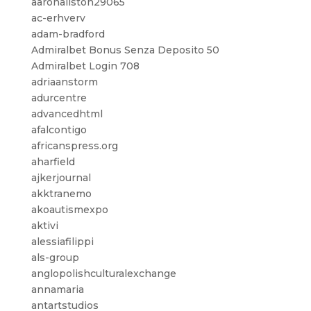
aaronallston29065
ac-erhverv
adam-bradford
Admiralbet Bonus Senza Deposito 50
Admiralbet Login 708
adriaanstorm
adurcentre
advancedhtml
afalcontigo
africanspress.org
aharfield
ajkerjournal
akktranemo
akoautismexpo
aktivi
alessiafilippi
als-group
anglopolishculturalexchange
annamaria
antartstudios