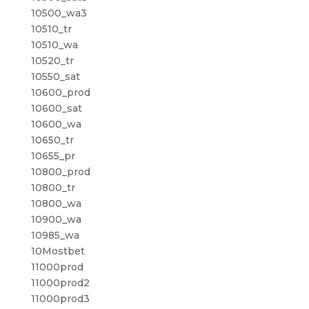
10500_wa3
10510_tr
10510_wa
10520_tr
10550_sat
10600_prod
10600_sat
10600_wa
10650_tr
10655_pr
10800_prod
10800_tr
10800_wa
10900_wa
10985_wa
10Mostbet
11000prod
11000prod2
11000prod3