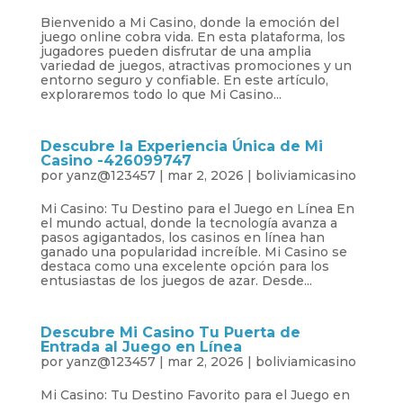
Bienvenido a Mi Casino, donde la emoción del
juego online cobra vida. En esta plataforma, los
jugadores pueden disfrutar de una amplia
variedad de juegos, atractivas promociones y un
entorno seguro y confiable. En este artículo,
exploraremos todo lo que Mi Casino...
Descubre la Experiencia Única de Mi
Casino -426099747
por
yanz@123457
|
mar 2, 2026
|
boliviamicasino
Mi Casino: Tu Destino para el Juego en Línea En
el mundo actual, donde la tecnología avanza a
pasos agigantados, los casinos en línea han
ganado una popularidad increíble. Mi Casino se
destaca como una excelente opción para los
entusiastas de los juegos de azar. Desde...
Descubre Mi Casino Tu Puerta de
Entrada al Juego en Línea
por
yanz@123457
|
mar 2, 2026
|
boliviamicasino
Mi Casino: Tu Destino Favorito para el Juego en