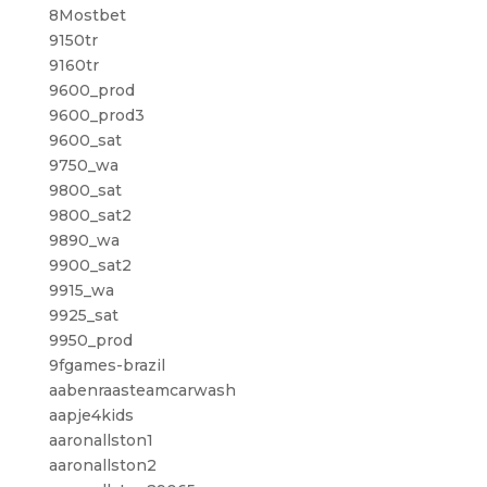
8Mostbet
9150tr
9160tr
9600_prod
9600_prod3
9600_sat
9750_wa
9800_sat
9800_sat2
9890_wa
9900_sat2
9915_wa
9925_sat
9950_prod
9fgames-brazil
aabenraasteamcarwash
aapje4kids
aaronallston1
aaronallston2