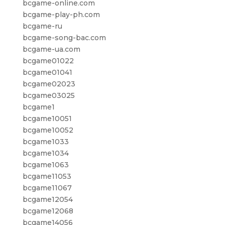
bcgame-online.com
bcgame-play-ph.com
bcgame-ru
bcgame-song-bac.com
bcgame-ua.com
bcgame01022
bcgame01041
bcgame02023
bcgame03025
bcgame1
bcgame10051
bcgame10052
bcgame1033
bcgame1034
bcgame1063
bcgame11053
bcgame11067
bcgame12054
bcgame12068
bcgame14056