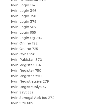
1win Login 114
1win Login 346
1win Login 358
1win Login 379
1win Login 507
1win Login 955
1win Login Ug 793
1win Online 122
1win Online 725
1win Oyna 550
1win Pakistan 370
1win Register 314
1win Register 750
1win Register 770
1win Registratsiya 279
1win Registratsiya 47
1win Sayt 559
1win Senegal Apk Ios 272
1win Site 685