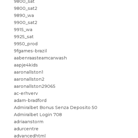
9800_sat
9800_sat2
9890_wa
9900_sat2
9915_wa
9925_sat
9950_prod
9fgames-brazil
aabenraasteamcarwash
aapje4kids
aaronallston1
aaronallston2
aaronallston29065
ac-erhverv
adam-bradford
Admiralbet Bonus Senza Deposito 50
Admiralbet Login 708
adriaanstorm
adurcentre
advancedhtml