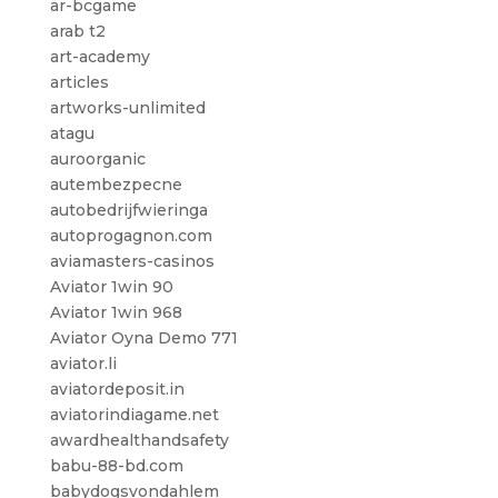
ar-bcgame
arab t2
art-academy
articles
artworks-unlimited
atagu
auroorganic
autembezpecne
autobedrijfwieringa
autoprogagnon.com
aviamasters-casinos
Aviator 1win 90
Aviator 1win 968
Aviator Oyna Demo 771
aviator.li
aviatordeposit.in
aviatorindiagame.net
awardhealthandsafety
babu-88-bd.com
babydogsvondahlem