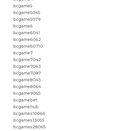
bcgame5
bcgame5045
bcgame5079
bcgame6
bcgame6041
bcgame6062
bcgame60710
bcgame7
bcgame7042
bcgame7063
bcgame7087
bcgame8043
bcgame8064
bcgame9065
bcgamebet
bcgamehub
bcgames10066
bcgames13055
bcgames28065