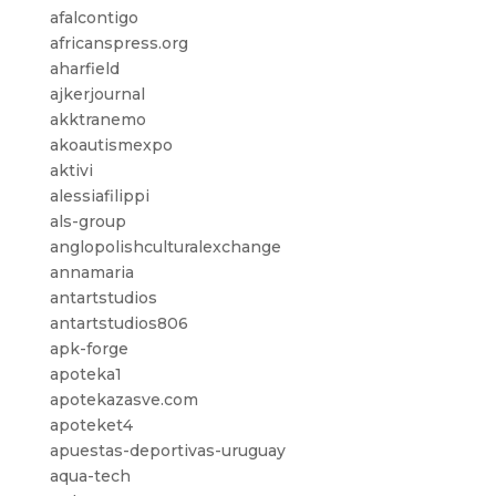
afalcontigo
africanspress.org
aharfield
ajkerjournal
akktranemo
akoautismexpo
aktivi
alessiafilippi
als-group
anglopolishculturalexchange
annamaria
antartstudios
antartstudios806
apk-forge
apoteka1
apotekazasve.com
apoteket4
apuestas-deportivas-uruguay
aqua-tech