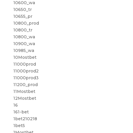
10600_wa
10650_tr
10655_pr
10800_prod
10800_tr
10800_wa
10900_wa
10985_wa
10Mostbet
11000prod
11000prod2
11000prod3
11200_prod
11Mostbet
12Mostbet
16
161-bet
1bet210218
1bet5
1Mostbet