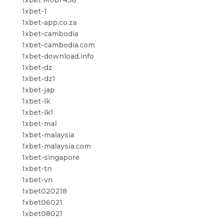
1xbet Mobi 436
1xbet-1
1xbet-app.co.za
1xbet-cambodia
1xbet-cambodia.com
1xbet-download.info
1xbet-dz
1xbet-dz1
1xbet-jap
1xbet-lk
1xbet-lk1
1xbet-mal
1xbet-malaysia
1xbet-malaysia.com
1xbet-singapore
1xbet-tn
1xbet-vn
1xbet020218
1xbet06021
1xbet08021