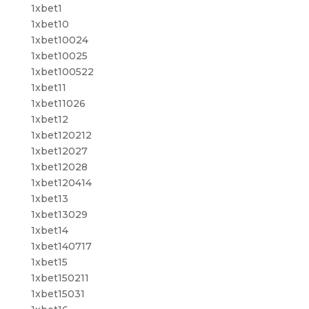
1xbet1
1xbet10
1xbet10024
1xbet10025
1xbet100522
1xbet11
1xbet11026
1xbet12
1xbet120212
1xbet12027
1xbet12028
1xbet120414
1xbet13
1xbet13029
1xbet14
1xbet140717
1xbet15
1xbet150211
1xbet15031