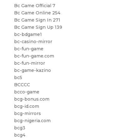
Bc Game Official 7
Bc Game Online 254
Bc Game Sign In 271
Bc Game Sign Up 139
bc-bdgame1
bc-casino-mirror
bc-fun-game
bc-fun-game.com
bc-fun-mirror
bc-game-kazino
bc5
BCCCC
bcco-game
bcg-bonus.com
bcg-id.com
bcg-mirrors
bcg-nigeria.com
bcg3
bcg4