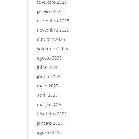
fevereiro 2026
janeiro 2026
dezembro 2025
novembro 2025
outubro 2025
setembro 2025
agosto 2025
julho 2025
junho 2025
maio 2025
abril 2025
março 2025
fevereiro 2025
janeiro 2025
agosto 2024