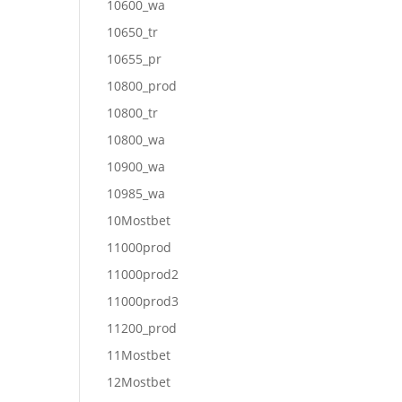
10600_wa
10650_tr
10655_pr
10800_prod
10800_tr
10800_wa
10900_wa
10985_wa
10Mostbet
11000prod
11000prod2
11000prod3
11200_prod
11Mostbet
12Mostbet