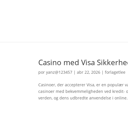
Casino med Visa Sikkerh
por
yanz@123457
|
abr 22, 2026
|
forlagetlee
Casinoer, der accepterer Visa, er en populær v
casinoer med bekvemmeligheden ved kredit- og
verden, og dens udbredte anvendelse i online.