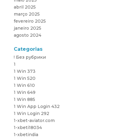
maio 2025
abril 2025
março 2025
fevereiro 2025
janeiro 2025
agosto 2024
Categorias
! Без рубрики
1
1 Win 373
1 Win 520
1 Win 610
1 Win 649
1 Win 885
1 Win App Login 432
1 Win Login 292
1-xbet-aviator.com
1-xbeti18034
1-xbetindia