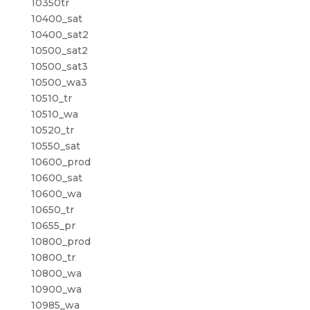
10350tr
10400_sat
10400_sat2
10500_sat2
10500_sat3
10500_wa3
10510_tr
10510_wa
10520_tr
10550_sat
10600_prod
10600_sat
10600_wa
10650_tr
10655_pr
10800_prod
10800_tr
10800_wa
10900_wa
10985_wa