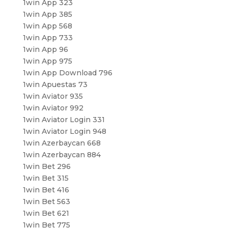
1win App 323
1win App 385
1win App 568
1win App 733
1win App 96
1win App 975
1win App Download 796
1win Apuestas 73
1win Aviator 935
1win Aviator 992
1win Aviator Login 331
1win Aviator Login 948
1win Azerbaycan 668
1win Azerbaycan 884
1win Bet 296
1win Bet 315
1win Bet 416
1win Bet 563
1win Bet 621
1win Bet 775