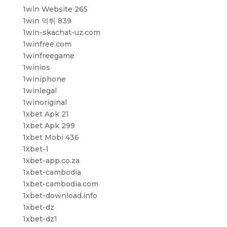
1win Website 265
1win 먹튀 839
1win-skachat-uz.com
1winfree.com
1winfreegame
1winios
1winiphone
1winlegal
1winoriginal
1xbet Apk 21
1xbet Apk 299
1xbet Mobi 436
1xbet-1
1xbet-app.co.za
1xbet-cambodia
1xbet-cambodia.com
1xbet-download.info
1xbet-dz
1xbet-dz1