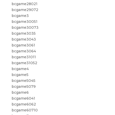
bcgame28021
bcgame29072
bcgame3
bcgame30051
bcgame30073
bcgame3035
bcgame3043
bcgame3061
bcgame3064
bcgame31011
bcgame31052
bcgame4
bcgame5
bcgame5045
bcgame5079
bcgame6
bcgame6041
bcgame6062
bcgame60710