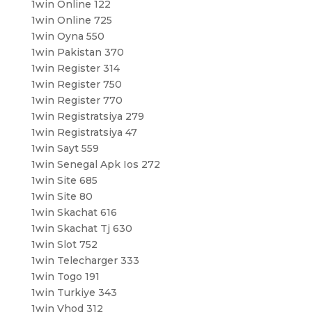
1win Online 122
1win Online 725
1win Oyna 550
1win Pakistan 370
1win Register 314
1win Register 750
1win Register 770
1win Registratsiya 279
1win Registratsiya 47
1win Sayt 559
1win Senegal Apk Ios 272
1win Site 685
1win Site 80
1win Skachat 616
1win Skachat Tj 630
1win Slot 752
1win Telecharger 333
1win Togo 191
1win Turkiye 343
1win Vhod 312