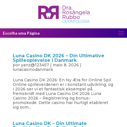
Escolha uma Página
Luna Casino DK 2026 – Din Ultimative
Spilleoplevelse i Danmark
por
yanz@123457
|
maio 8, 2026
|
lunacasinodanmark
Luna Casino DK 2026: En Ny Æra for Online Spil
Online spilleverdenen er i konstant udvikling, og
i 2026 ser vi et fantastisk eksempel på
fremskridt med Luna Casino DK 2026 Luna
Casino 2026 – Registrering og bonus-
promokode. Dette casino har hurtigt etableret
sig som...
Luna Casino DK – Din Ultimate