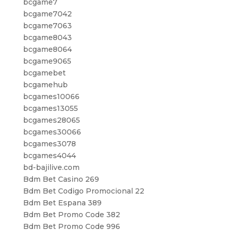
bcgame7
bcgame7042
bcgame7063
bcgame8043
bcgame8064
bcgame9065
bcgamebet
bcgamehub
bcgames10066
bcgames13055
bcgames28065
bcgames30066
bcgames3078
bcgames4044
bd-bajilive.com
Bdm Bet Casino 269
Bdm Bet Codigo Promocional 22
Bdm Bet Espana 389
Bdm Bet Promo Code 382
Bdm Bet Promo Code 996