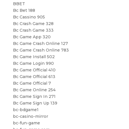
BBET
Bc Bet 188
Bc Cassino 905
Bc Crash Game 328
Bc Crash Game 333
Bc Game App 320
Bc Game Crash Online 127
Bc Game Crash Online 783
Bc Game Install 502
Bc Game Login 990
Bc Game Official 410
Bc Game Official 613
Bc Game Official 7
Bc Game Online 254
Bc Game Sign In 271
Bc Game Sign Up 139
bc-bdgame1
bc-casino-mirror
bc-fun-game