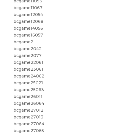
bcgame11053
bcgame11067
bcgame12054
bcgame12068
bcgame14056
bcgame16057
bcgame2
bcgame2042
bcgame2077
bcgame22061
bcgame23061
bcgame24062
bcgame25021
bcgame25063
bcgame26011
bcgame26064
bcgame27012
bcgame27013
bcgame27064
bcgame27065