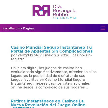
Escolha uma Página
Casino Mundial Seguro Instantáneo Tu
Portal de Apuestas Sin Complicaciones
por
yanz@123457
|
maio 20, 2026
|
casino-sin-
registro
En la era digital, los juegos de casino han
evolucionado significativamente, ofreciendo a los
jugadores la posibilidad de disfrutar de sus
juegos favoritos en Casino Mundial Seguro
Instantáneo mejores casinos internacionales
online desde la comodidad de sus hogares....
Retiros Instantáneos en Casinos La
Nueva Revolución del Juego Online