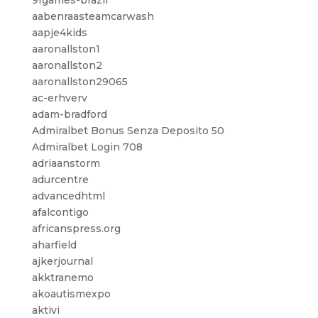
9fgames-brazil
aabenraasteamcarwash
aapje4kids
aaronallston1
aaronallston2
aaronallston29065
ac-erhverv
adam-bradford
Admiralbet Bonus Senza Deposito 50
Admiralbet Login 708
adriaanstorm
adurcentre
advancedhtml
afalcontigo
africanspress.org
aharfield
ajkerjournal
akktranemo
akoautismexpo
aktivi