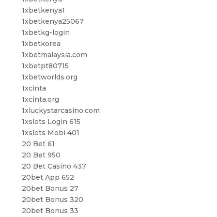
1xbetkenya1
1xbetkenya25067
1xbetkg-login
1xbetkorea
1xbetmalaysia.com
1xbetpt80715
1xbetworlds.org
1xcinta
1xcinta.org
1xluckystarcasino.com
1xslots Login 615
1xslots Mobi 401
20 Bet 61
20 Bet 950
20 Bet Casino 437
20bet App 652
20bet Bonus 27
20bet Bonus 320
20bet Bonus 33