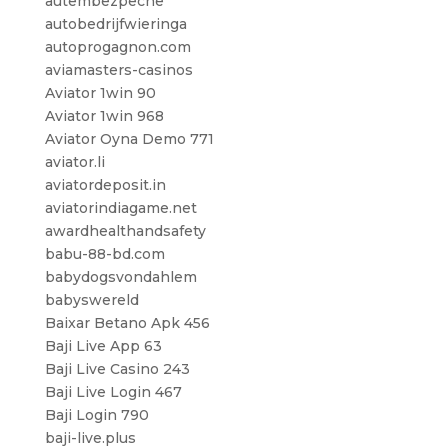
autembezpecne
autobedrijfwieringa
autoprogagnon.com
aviamasters-casinos
Aviator 1win 90
Aviator 1win 968
Aviator Oyna Demo 771
aviator.li
aviatordeposit.in
aviatorindiagame.net
awardhealthandsafety
babu-88-bd.com
babydogsvondahlem
babyswereld
Baixar Betano Apk 456
Baji Live App 63
Baji Live Casino 243
Baji Live Login 467
Baji Login 790
baji-live.plus