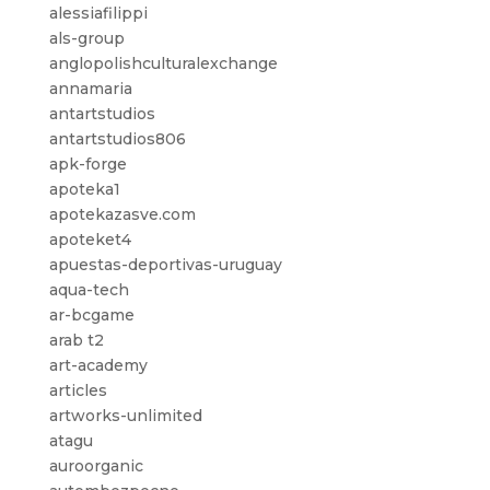
alessiafilippi
als-group
anglopolishculturalexchange
annamaria
antartstudios
antartstudios806
apk-forge
apoteka1
apotekazasve.com
apoteket4
apuestas-deportivas-uruguay
aqua-tech
ar-bcgame
arab t2
art-academy
articles
artworks-unlimited
atagu
auroorganic