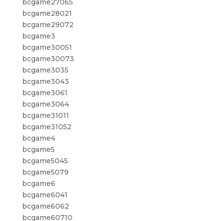
bcgame27065
bcgame28021
bcgame29072
bcgame3
bcgame30051
bcgame30073
bcgame3035
bcgame3043
bcgame3061
bcgame3064
bcgame31011
bcgame31052
bcgame4
bcgame5
bcgame5045
bcgame5079
bcgame6
bcgame6041
bcgame6062
bcgame60710