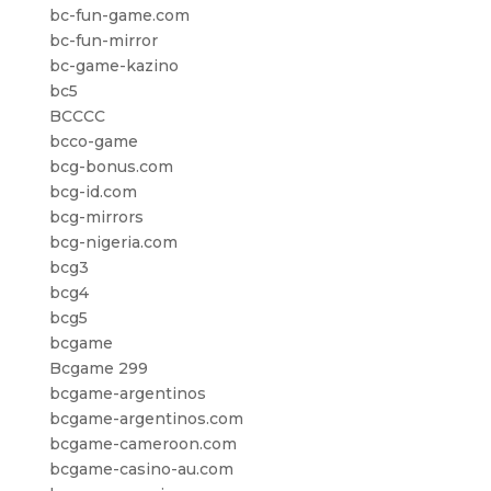
bc-fun-game.com
bc-fun-mirror
bc-game-kazino
bc5
BCCCC
bcco-game
bcg-bonus.com
bcg-id.com
bcg-mirrors
bcg-nigeria.com
bcg3
bcg4
bcg5
bcgame
Bcgame 299
bcgame-argentinos
bcgame-argentinos.com
bcgame-cameroon.com
bcgame-casino-au.com