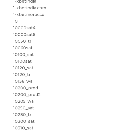
1-xbetindia
1-xbetindia.com
1-xbetmorocco
10
10000sat4
10000sat6
10050_tr
10060sat
10100_sat
10100sat
10120_sat
10120_tr
10156_wa
10200_prod
10200_prod2
10205_wa
10250_sat
10280_tr
10300_sat
10310_sat