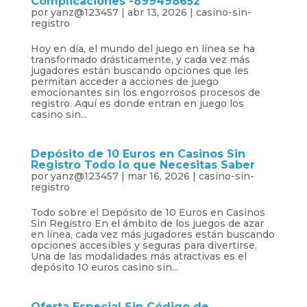
Complicaciones -899498652
por
yanz@123457
|
abr 13, 2026
|
casino-sin-
registro
Hoy en día, el mundo del juego en línea se ha
transformado drásticamente, y cada vez más
jugadores están buscando opciones que les
permitan acceder a acciones de juego
emocionantes sin los engorrosos procesos de
registro. Aquí es donde entran en juego los
casino sin...
Depósito de 10 Euros en Casinos Sin
Registro Todo lo que Necesitas Saber
por
yanz@123457
|
mar 16, 2026
|
casino-sin-
registro
Todo sobre el Depósito de 10 Euros en Casinos
Sin Registro En el ámbito de los juegos de azar
en línea, cada vez más jugadores están buscando
opciones accesibles y seguras para divertirse.
Una de las modalidades más atractivas es el
depósito 10 euros casino sin...
Oferta Especial Sin Código de