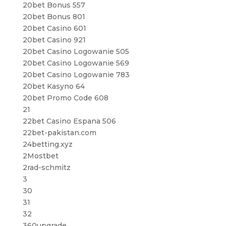
20bet Bonus 557
20bet Bonus 801
20bet Casino 601
20bet Casino 921
20bet Casino Logowanie 505
20bet Casino Logowanie 569
20bet Casino Logowanie 783
20bet Kasyno 64
20bet Promo Code 608
21
22bet Casino Espana 506
22bet-pakistan.com
24betting.xyz
2Mostbet
2rad-schmitz
3
30
31
32
360upgrade