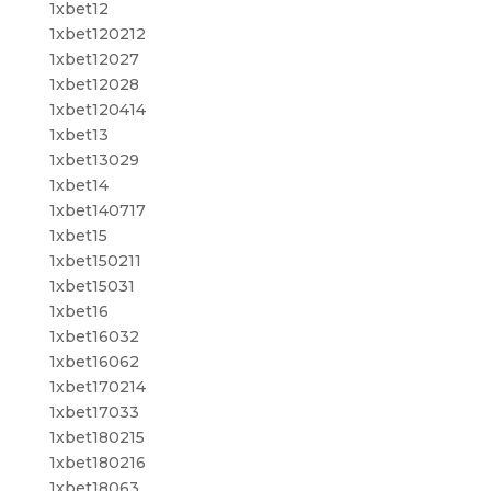
1xbet12
1xbet120212
1xbet12027
1xbet12028
1xbet120414
1xbet13
1xbet13029
1xbet14
1xbet140717
1xbet15
1xbet150211
1xbet15031
1xbet16
1xbet16032
1xbet16062
1xbet170214
1xbet17033
1xbet180215
1xbet180216
1xbet18063