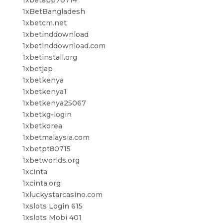
1xbetapp70714
1xBetBangladesh
1xbetcm.net
1xbetinddownload
1xbetinddownload.com
1xbetinstall.org
1xbetjap
1xbetkenya
1xbetkenya1
1xbetkenya25067
1xbetkg-login
1xbetkorea
1xbetmalaysia.com
1xbetpt80715
1xbetworlds.org
1xcinta
1xcinta.org
1xluckystarcasino.com
1xslots Login 615
1xslots Mobi 401