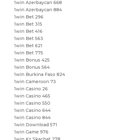
1win Azerbaycan 668
1win Azerbaycan 884
1win Bet 296
1win Bet 315
1win Bet 416
1win Bet 563
1win Bet 621
1win Bet 775
1win Bonus 425
1win Bonus 564
1win Burkina Faso 824
1win Cameroon 73
1win Casino 26
1win Casino 465
1win Casino 550
1win Casino 644
1win Casino 844
1win Download 571
1win Game 976
1win Kz Skachat 278