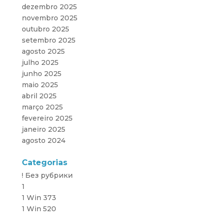
dezembro 2025
novembro 2025
outubro 2025
setembro 2025
agosto 2025
julho 2025
junho 2025
maio 2025
abril 2025
março 2025
fevereiro 2025
janeiro 2025
agosto 2024
Categorias
! Без рубрики
1
1 Win 373
1 Win 520