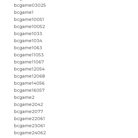
bcgame03025
bcgame1
bcgame10051
bcgame10052
bcgame1033
bcgame1034
bcgame1063
bcgame11053
bcgame11067
bcgame12054
bcgame12068
bcgame14056
bcgame16057
bcgame2
bcgame2042
bcgame2077
bcgame22061
bcgame23061
bcgame24062