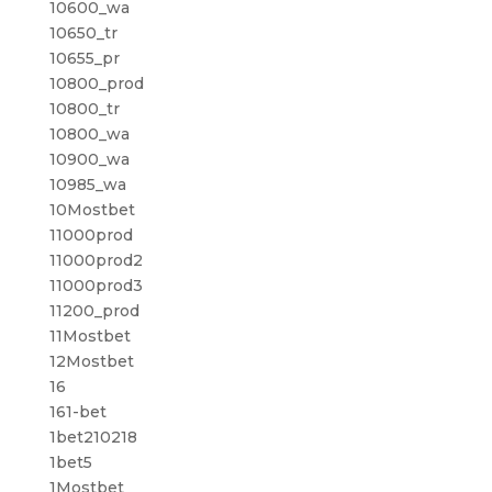
10600_wa
10650_tr
10655_pr
10800_prod
10800_tr
10800_wa
10900_wa
10985_wa
10Mostbet
11000prod
11000prod2
11000prod3
11200_prod
11Mostbet
12Mostbet
16
161-bet
1bet210218
1bet5
1Mostbet