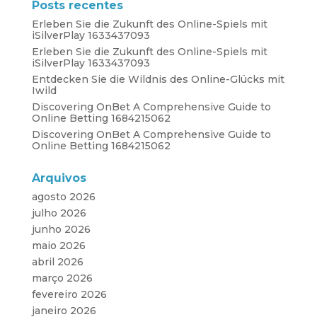
Posts recentes
Erleben Sie die Zukunft des Online-Spiels mit
iSilverPlay 1633437093
Erleben Sie die Zukunft des Online-Spiels mit
iSilverPlay 1633437093
Entdecken Sie die Wildnis des Online-Glücks mit
Iwild
Discovering OnBet A Comprehensive Guide to
Online Betting 1684215062
Discovering OnBet A Comprehensive Guide to
Online Betting 1684215062
Arquivos
agosto 2026
julho 2026
junho 2026
maio 2026
abril 2026
março 2026
fevereiro 2026
janeiro 2026