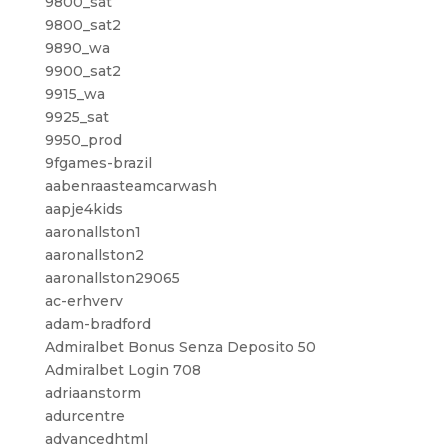
9800_sat
9800_sat2
9890_wa
9900_sat2
9915_wa
9925_sat
9950_prod
9fgames-brazil
aabenraasteamcarwash
aapje4kids
aaronallston1
aaronallston2
aaronallston29065
ac-erhverv
adam-bradford
Admiralbet Bonus Senza Deposito 50
Admiralbet Login 708
adriaanstorm
adurcentre
advancedhtml