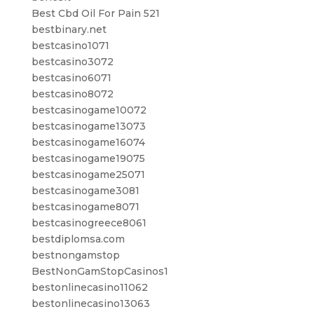
Best Cbd Oil For Pain 521
bestbinary.net
bestcasino1071
bestcasino3072
bestcasino6071
bestcasino8072
bestcasinogame10072
bestcasinogame13073
bestcasinogame16074
bestcasinogame19075
bestcasinogame25071
bestcasinogame3081
bestcasinogame8071
bestcasinogreece8061
bestdiplomsa.com
bestnongamstop
BestNonGamStopCasinos1
bestonlinecasino11062
bestonlinecasino13063