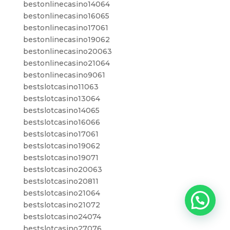
bestonlinecasino14064
bestonlinecasino16065
bestonlinecasino17061
bestonlinecasino19062
bestonlinecasino20063
bestonlinecasino21064
bestonlinecasino9061
bestslotcasino11063
bestslotcasino13064
bestslotcasino14065
bestslotcasino16066
bestslotcasino17061
bestslotcasino19062
bestslotcasino19071
bestslotcasino20063
bestslotcasino20811
bestslotcasino21064
bestslotcasino21072
bestslotcasino24074
bestslotcasino27076