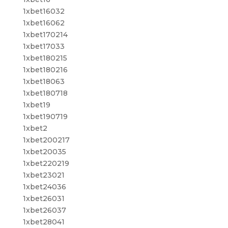
1xbet16032
1xbet16062
1xbet170214
1xbet17033
1xbet180215
1xbet180216
1xbet18063
1xbet180718
1xbet19
1xbet190719
1xbet2
1xbet200217
1xbet20035
1xbet220219
1xbet23021
1xbet24036
1xbet26031
1xbet26037
1xbet28041