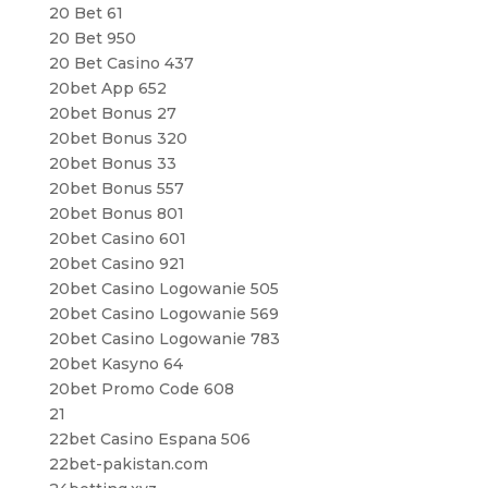
20 Bet 61
20 Bet 950
20 Bet Casino 437
20bet App 652
20bet Bonus 27
20bet Bonus 320
20bet Bonus 33
20bet Bonus 557
20bet Bonus 801
20bet Casino 601
20bet Casino 921
20bet Casino Logowanie 505
20bet Casino Logowanie 569
20bet Casino Logowanie 783
20bet Kasyno 64
20bet Promo Code 608
21
22bet Casino Espana 506
22bet-pakistan.com