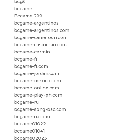
bcg5
bcgame
Bcgame 299
bcgame-argentinos
bcgame-argentinos.com
bcgame-cameroon.com
bcgame-casino-au.com
bcgame-cermin
bcgame-fr
bcgame-fr.com
bcgame-jordan.com
bcgame-mexico.com
bcgame-online.com
bcgame-play-ph.com
bcgame-ru
bcgame-song-bac.com
bcgame-ua.com
bcgame01022
bcgame01041
bcgame02023