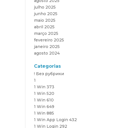
agosto 2025
julho 2025
junho 2025
maio 2025
abril 2025
março 2025
fevereiro 2025
janeiro 2025
agosto 2024
Categorias
! Без рубрики
1
1 Win 373
1 Win 520
1 Win 610
1 Win 649
1 Win 885
1 Win App Login 432
1 Win Login 292