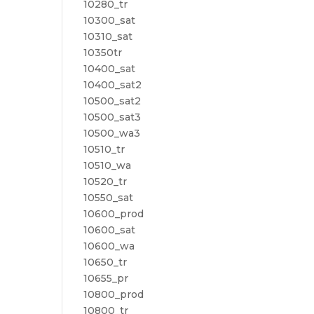
10280_tr
10300_sat
10310_sat
10350tr
10400_sat
10400_sat2
10500_sat2
10500_sat3
10500_wa3
10510_tr
10510_wa
10520_tr
10550_sat
10600_prod
10600_sat
10600_wa
10650_tr
10655_pr
10800_prod
10800_tr