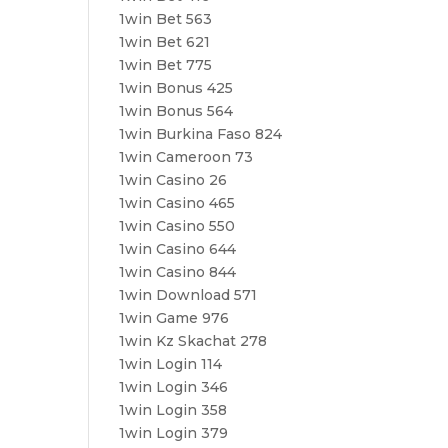
1win Bet 563
1win Bet 621
1win Bet 775
1win Bonus 425
1win Bonus 564
1win Burkina Faso 824
1win Cameroon 73
1win Casino 26
1win Casino 465
1win Casino 550
1win Casino 644
1win Casino 844
1win Download 571
1win Game 976
1win Kz Skachat 278
1win Login 114
1win Login 346
1win Login 358
1win Login 379