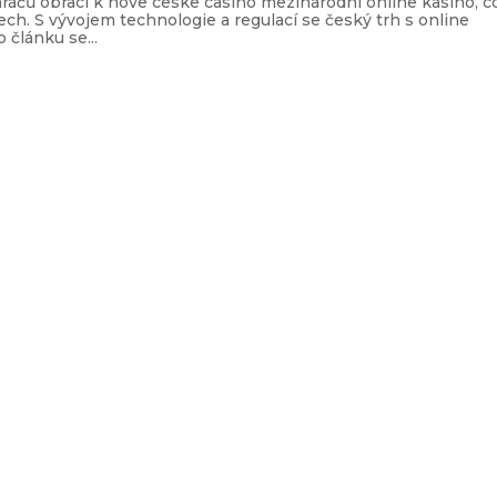
hráčů obrací k nove ceske casino mezinárodní online kasino, c
h. S vývojem technologie a regulací se český trh s online
 článku se...