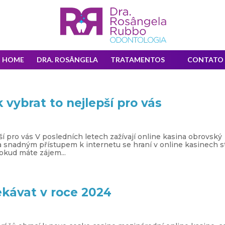
HOME
DRA. ROSÂNGELA
TRATAMENTOS
CONTATO
 vybrat to nejlepší pro vás
ší pro vás V posledních letech zažívají online kasina obrovský
 snadným přístupem k internetu se hraní v online kasinech s
okud máte zájem...
ekávat v roce 2024