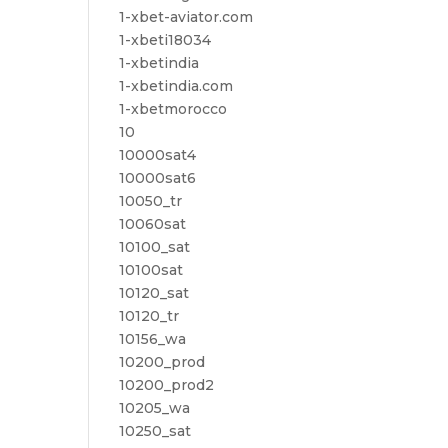
1-xbet-aviator.com
1-xbeti18034
1-xbetindia
1-xbetindia.com
1-xbetmorocco
10
10000sat4
10000sat6
10050_tr
10060sat
10100_sat
10100sat
10120_sat
10120_tr
10156_wa
10200_prod
10200_prod2
10205_wa
10250_sat