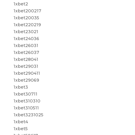
1xbet2
1xbet200217
1xbet20035
1xbet220219
1xbet23021
1xbet24036
1xbet26031
1xbet26037
1xbet28041
1xbet29031
1xbet290411
1xbet29069
1xbet3
1xbet30711
1xbet310310
1xbet310511
1xbet3231025
1xbet4
1xbet5