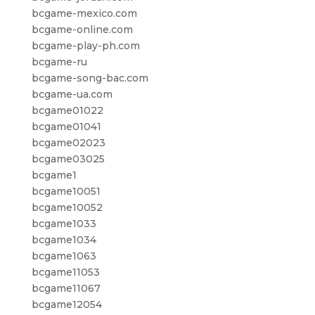
bcgame-mexico.com
bcgame-online.com
bcgame-play-ph.com
bcgame-ru
bcgame-song-bac.com
bcgame-ua.com
bcgame01022
bcgame01041
bcgame02023
bcgame03025
bcgame1
bcgame10051
bcgame10052
bcgame1033
bcgame1034
bcgame1063
bcgame11053
bcgame11067
bcgame12054