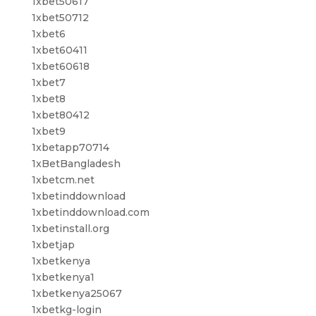
1xbet50617
1xbet50712
1xbet6
1xbet60411
1xbet60618
1xbet7
1xbet8
1xbet80412
1xbet9
1xbetapp70714
1xBetBangladesh
1xbetcm.net
1xbetinddownload
1xbetinddownload.com
1xbetinstall.org
1xbetjap
1xbetkenya
1xbetkenya1
1xbetkenya25067
1xbetkg-login