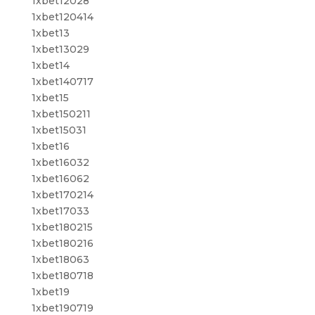
1xbet12028
1xbet120414
1xbet13
1xbet13029
1xbet14
1xbet140717
1xbet15
1xbet150211
1xbet15031
1xbet16
1xbet16032
1xbet16062
1xbet170214
1xbet17033
1xbet180215
1xbet180216
1xbet18063
1xbet180718
1xbet19
1xbet190719