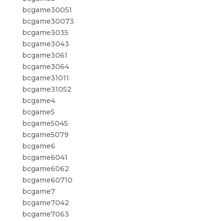
bcgame30051
bcgame30073
bcgame3035
bcgame3043
bcgame3061
bcgame3064
bcgame31011
bcgame31052
bcgame4
bcgame5
bcgame5045
bcgame5079
bcgame6
bcgame6041
bcgame6062
bcgame60710
bcgame7
bcgame7042
bcgame7063