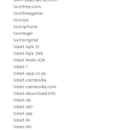
1win-skachat-uz.com
1winfree.com
1winfreegame
1winios
1winiphone
1winlegal
1winoriginal
1xbet Apk 21
1xbet Apk 299
1xbet Mobi 436
1xbet-1
1xbet-app.co.za
1xbet-cambodia
1xbet-cambodia.com
1xbet-download.info
1xbet-dz
1xbet-dz1
1xbet-jap
1xbet-lk
1xbet-lk1