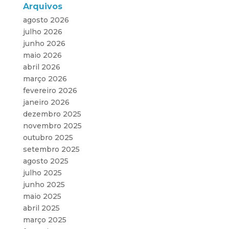
Arquivos
agosto 2026
julho 2026
junho 2026
maio 2026
abril 2026
março 2026
fevereiro 2026
janeiro 2026
dezembro 2025
novembro 2025
outubro 2025
setembro 2025
agosto 2025
julho 2025
junho 2025
maio 2025
abril 2025
março 2025