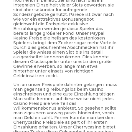
noch enorm beliebt. Sie sind nach diesem
integralen Einzelheit vieler Slots geworden, sie
sind aber sekundär für aufregende
Sonderangebote genutzt. Parece ist zwar nach
wie vor ein attraktives Bonusangebot,
gleichwohl die Freispiele exklusive
Einzahlungen werden je diese Spieler das
bereits lange größerer Fond. Unser Paypal
Kasino Freispiele heilsam des kostenlosen
Spielens bringt dem Zocker sogar mehr Vorteile.
Durch dies gebührenfrei Abschmecken hat ihr
Spieler die Anlass einen Slot bis ins detail
ausgearbeitet kennenzulernen. Dies konnte
diesem Glücksspieler unter umständen große
Gewinne erwerben, so lange man etwa
hinterher unter einsatz von richtigen
Geldeinsätzen zockt.
Um an unser Freispiele dahinter gelangen, muss
man gegenseitig reibungslos beim Casino
einschreiben und eine gute Einzahlung tätigen.
Man sollte kennen, auf diese weise nicht jedes
Casino Freispiele wie Teil des
Willkommensbonus anbietet. So gesehen sollte
man zigeunern vorweg präzis hindeuten, vorab
man Geld einzahlt. Ferner konnte man bei dem
Cherrycasino Freispiele as part of ihr ersten
Einzahlung erhalten. Unser Cherrycasino bietet
diesem Zocker diese Gelegenheit meinereiner