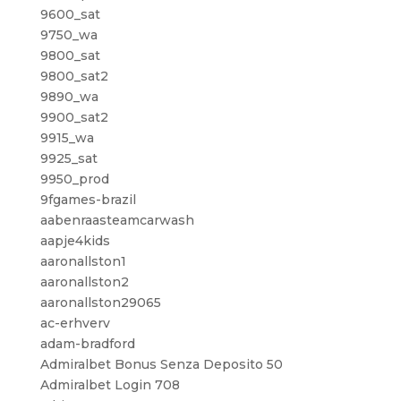
9600_sat
9750_wa
9800_sat
9800_sat2
9890_wa
9900_sat2
9915_wa
9925_sat
9950_prod
9fgames-brazil
aabenraasteamcarwash
aapje4kids
aaronallston1
aaronallston2
aaronallston29065
ac-erhverv
adam-bradford
Admiralbet Bonus Senza Deposito 50
Admiralbet Login 708