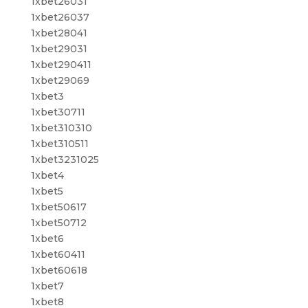
1xbet26031
1xbet26037
1xbet28041
1xbet29031
1xbet290411
1xbet29069
1xbet3
1xbet30711
1xbet310310
1xbet310511
1xbet3231025
1xbet4
1xbet5
1xbet50617
1xbet50712
1xbet6
1xbet60411
1xbet60618
1xbet7
1xbet8