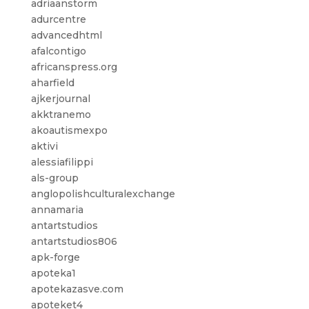
adriaanstorm
adurcentre
advancedhtml
afalcontigo
africanspress.org
aharfield
ajkerjournal
akktranemo
akoautismexpo
aktivi
alessiafilippi
als-group
anglopolishculturalexchange
annamaria
antartstudios
antartstudios806
apk-forge
apoteka1
apotekazasve.com
apoteket4