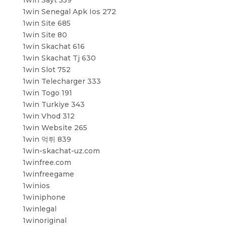
1win Sayt 559
1win Senegal Apk Ios 272
1win Site 685
1win Site 80
1win Skachat 616
1win Skachat Tj 630
1win Slot 752
1win Telecharger 333
1win Togo 191
1win Turkiye 343
1win Vhod 312
1win Website 265
1win 먹튀 839
1win-skachat-uz.com
1winfree.com
1winfreegame
1winios
1winiphone
1winlegal
1winoriginal