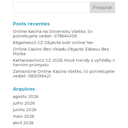
Posts recentes
Online kasína na Slovensku Všetko, čo
potrebujete vedieť -578664109
69gamescz CZ Objevte svět online her
Online Casino Bez Vkladu Objavte Zábavu Bez
Rizika
Kartackasinocz CZ 2026 Nové trendy a vyhlídky v
herním průmyslu
Zahraničné Online Kasína Všetko, čo potrebujete
vedieť -583099421
Arquivos
agosto 2026
julho 2026
junho 2026
maio 2026
abril 2026