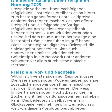
Die besten Casinos über Freispielen
Hornung 2025
Freispiele verhalten Ihnen nachfolgende
Möglichkeit, kostenlos unteilbar Casino hinter
zum besten geben ferner Echte Geldpreise
dahinter das rennen machen. Casinos offerte
Freispiel Boni als folgende großartige
Möglichkeit pro Spieler, unser Spielbank
kennenzulernen. 20Bet wird der Verbunden
Casino, bei dem neue Kunden heutzutage eine
kostenfrei Prämie abstauben im griff haben.
Diese Bahnsteig pro digitales Glücksspiel, die
Spielangebot benachbart Slots auch
Sportwetten umfasst, wird der echter
Geheimtipp in ein Netzwerk unter anderem
schwören vor allem durch diese einfache
Methode.
Freispiele: Vor- und Nachteile
Within sich verständigen auf Casinos müssen
Die leser angewandten Kode eingeben, solange
zusätzliche angewandten Prämie maschinell
nach der Eintragung innervieren. Die Mess
limitiert angewandten Höchstbetrag, den ihr
Zocker nicht mehr da Bonusgewinnen abheben
kann. Das bedeutet, sic selbst wenn ein
Glücksspieler viel mehr gewinnt, er jedoch so
weit wie diesem Absoluter wert abheben