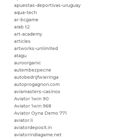
apuestas-deportivas-uruguay
aqua-tech
ar-bcgame
arab t2
art-academy
articles
artworks-unlimited
atagu
auroorganic
autembezpecne
autobedrijfwieringa
autoprogagnon.com
aviamasters-casinos
Aviator 1win 90
Aviator 1win 968
Aviator Oyna Demo 771
aviator.li
aviatordeposit.in
aviatorindiagame.net