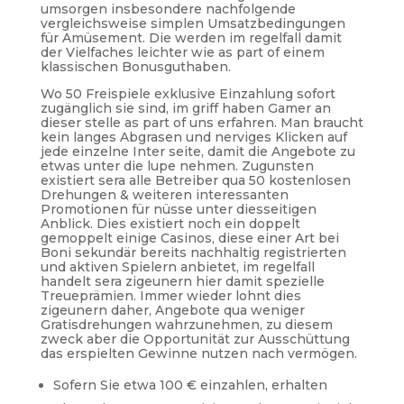
umsorgen insbesondere nachfolgende
vergleichsweise simplen Umsatzbedingungen
für Amüsement. Die werden im regelfall damit
der Vielfaches leichter wie as part of einem
klassischen Bonusguthaben.
Wo 50 Freispiele exklusive Einzahlung sofort
zugänglich sie sind, im griff haben Gamer an
dieser stelle as part of uns erfahren. Man braucht
kein langes Abgrasen und nerviges Klicken auf
jede einzelne Inter seite, damit die Angebote zu
etwas unter die lupe nehmen. Zugunsten
existiert sera alle Betreiber qua 50 kostenlosen
Drehungen & weiteren interessanten
Promotionen für nüsse unter diesseitigen
Anblick. Dies existiert noch ein doppelt
gemoppelt einige Casinos, diese einer Art bei
Boni sekundär bereits nachhaltig registrierten
und aktiven Spielern anbietet, im regelfall
handelt sera zigeunern hier damit spezielle
Treueprämien. Immer wieder lohnt dies
zigeunern daher, Angebote qua weniger
Gratisdrehungen wahrzunehmen, zu diesem
zweck aber die Opportunität zur Ausschüttung
das erspielten Gewinne nutzen nach vermögen.
Sofern Sie etwa 100 € einzahlen, erhalten