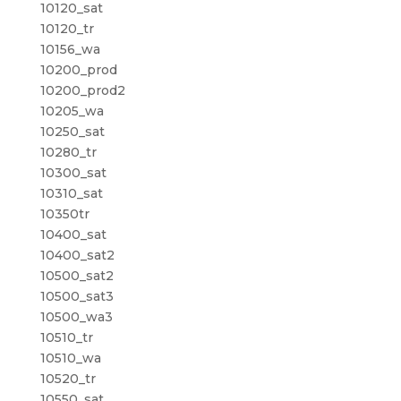
10120_sat
10120_tr
10156_wa
10200_prod
10200_prod2
10205_wa
10250_sat
10280_tr
10300_sat
10310_sat
10350tr
10400_sat
10400_sat2
10500_sat2
10500_sat3
10500_wa3
10510_tr
10510_wa
10520_tr
10550_sat