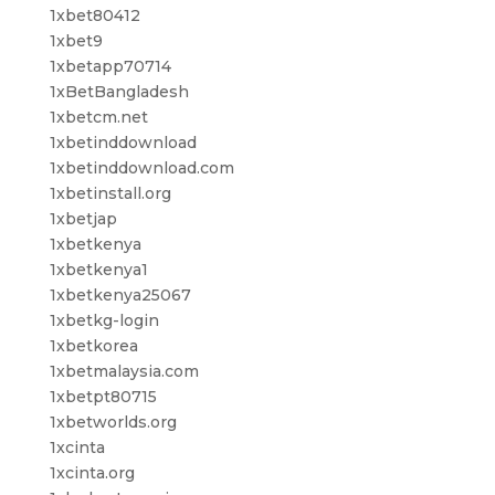
1xbet80412
1xbet9
1xbetapp70714
1xBetBangladesh
1xbetcm.net
1xbetinddownload
1xbetinddownload.com
1xbetinstall.org
1xbetjap
1xbetkenya
1xbetkenya1
1xbetkenya25067
1xbetkg-login
1xbetkorea
1xbetmalaysia.com
1xbetpt80715
1xbetworlds.org
1xcinta
1xcinta.org