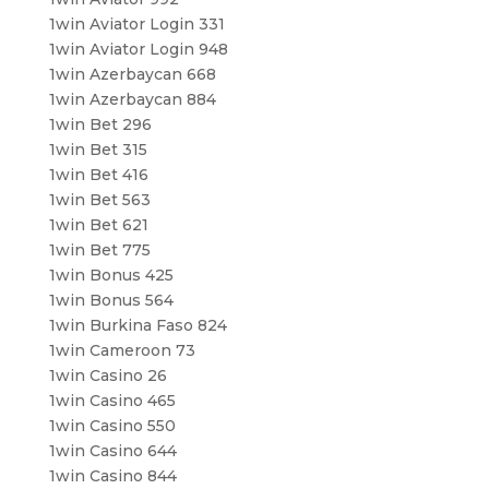
1win Aviator Login 331
1win Aviator Login 948
1win Azerbaycan 668
1win Azerbaycan 884
1win Bet 296
1win Bet 315
1win Bet 416
1win Bet 563
1win Bet 621
1win Bet 775
1win Bonus 425
1win Bonus 564
1win Burkina Faso 824
1win Cameroon 73
1win Casino 26
1win Casino 465
1win Casino 550
1win Casino 644
1win Casino 844