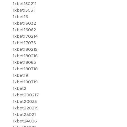
1xbet150211
1xbet15031
1xbet16
1xbet16032
1xbet16062
1xbet170214
1xbet17033
1xbet180215
1xbet180216
1xbet18063
1xbet180718
1xbet19
1xbet190719
1xbet2
1xbet200217
1xbet20035
1xbet220219
1xbet23021
1xbet24036