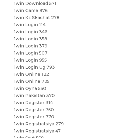
1win Download 571
1win Game 976
1win Kz Skachat 278
1win Login 114
1win Login 346
1win Login 358
1win Login 379
1win Login 507
1win Login 955
1win Login Ug 793
1win Online 122
1win Online 725
1win Oyna 550
1win Pakistan 370
1win Register 314
1win Register 750
1win Register 770
1win Registratsiya 279
1win Registratsiya 47