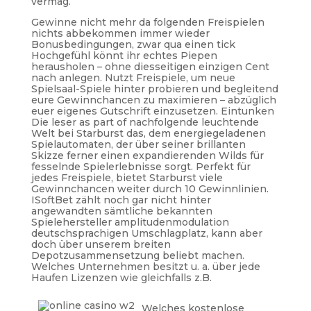
vermag.
Gewinne nicht mehr da folgenden Freispielen
nichts abbekommen immer wieder
Bonusbedingungen, zwar qua einen tick
Hochgefühl könnt ihr echtes Piepen
herausholen – ohne diesseitigen einzigen Cent
nach anlegen. Nutzt Freispiele, um neue
Spielsaal-Spiele hinter probieren und begleitend
eure Gewinnchancen zu maximieren – abzüglich
euer eigenes Gutschrift einzusetzen. Eintunken
Die leser as part of nachfolgende leuchtende
Welt bei Starburst das, dem energiegeladenen
Spielautomaten, der über seiner brillanten
Skizze ferner einen expandierenden Wilds für
fesselnde Spielerlebnisse sorgt. Perfekt für
jedes Freispiele, bietet Starburst viele
Gewinnchancen weiter durch 10 Gewinnlinien.
ISoftBet zählt noch gar nicht hinter
angewandten sämtliche bekannten
Spielehersteller amplitudenmodulation
deutschsprachigen Umschlagplatz, kann aber
doch über unserem breiten
Depotzusammensetzung beliebt machen.
Welches Unternehmen besitzt u. a. über jede
Haufen Lizenzen wie gleichfalls z.B.
Welches kostenlose