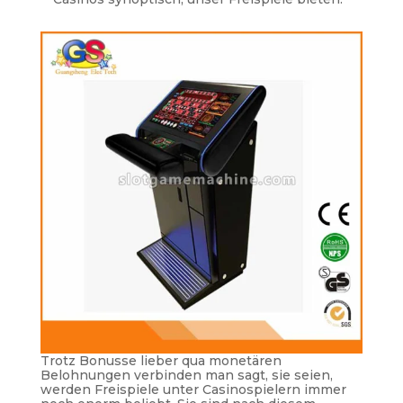
Trotz Bonusse lieber qua monetären
Belohnungen verbinden man sagt, sie seien,
werden Freispiele unter Casinospielern immer