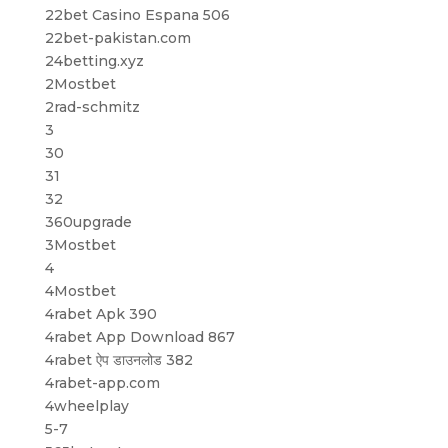
22bet Casino Espana 506
22bet-pakistan.com
24betting.xyz
2Mostbet
2rad-schmitz
3
30
31
32
360upgrade
3Mostbet
4
4Mostbet
4rabet Apk 390
4rabet App Download 867
4rabet ऐप डाउनलोड 382
4rabet-app.com
4wheelplay
5-7