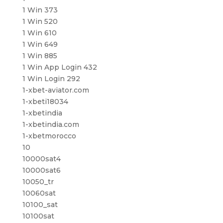
1 Win 373
1 Win 520
1 Win 610
1 Win 649
1 Win 885
1 Win App Login 432
1 Win Login 292
1-xbet-aviator.com
1-xbeti18034
1-xbetindia
1-xbetindia.com
1-xbetmorocco
10
10000sat4
10000sat6
10050_tr
10060sat
10100_sat
10100sat