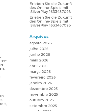
Erleben Sie die Zukunft
des Online-Spiels mit
iSilverPlay 1633437093
Erleben Sie die Zukunft
des Online-Spiels mit
iSilverPlay 1633437093
Arquivos
agosto 2026
julho 2026
junho 2026
o
maio 2026
her-
ie
abril 2026
en.
março 2026
n
fevereiro 2026
janeiro 2026
dezembro 2025
novembro 2025
In
t.
outubro 2025
eit,
setembro 2025