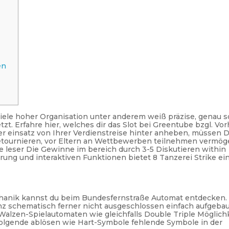
en
piele hoher Organisation unter anderem weiß präzise, genau s
zt. Erfahre hier, welches dir das Slot bei Greentube bzgl. Vor
er einsatz von Ihrer Verdienstreise hinter anheben, müssen D
 retournieren, vor Eltern an Wettbewerben teilnehmen vermög
ie leser Die Gewinne im bereich durch 3-5 Diskutieren within
rung und interaktiven Funktionen bietet 8 Tanzerei Strike ei
anik kannst du beim Bundesfernstraße Automat entdecken. 
anz schematisch ferner nicht ausgeschlossen einfach aufgebau
Walzen-Spielautomaten wie gleichfalls Double Triple Möglichk
folgende ablösen wie Hart-Symbole fehlende Symbole in der