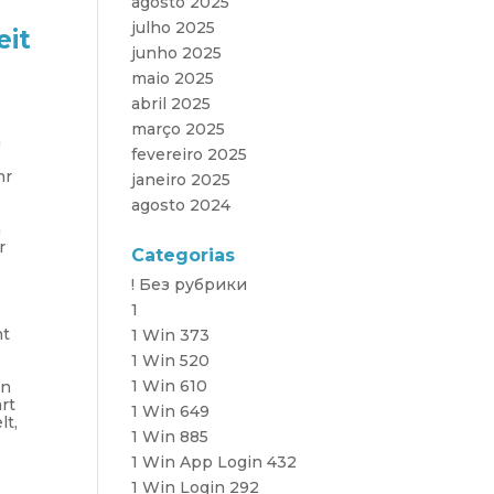
agosto 2025
julho 2025
eit
junho 2025
maio 2025
abril 2025
março 2025
n
fevereiro 2025
hr
janeiro 2025
agosto 2024
n
r
Categorias
! Без рубрики
1
ht
1 Win 373
1 Win 520
1 Win 610
nn
rt
1 Win 649
lt,
1 Win 885
1 Win App Login 432
1 Win Login 292