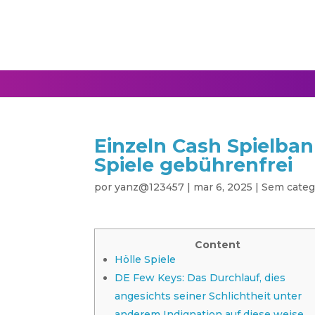
Einzeln Cash Spielba
Spiele gebührenfrei
por
yanz@123457
|
mar 6, 2025
|
Sem categ
Content
Hölle Spiele
DE Few Keys: Das Durchlauf, dies
angesichts seiner Schlichtheit unter
anderem Indignation auf diese weise