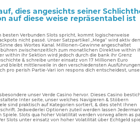
f, dies angesichts seiner Schlichth
n auf diese weise repräsentabel ist
n besten Verbunden Slots spricht, kommt logischerweise
kpots nicht passé. Unser Satzpartikel „Mega“ wird aktiv de
en Sinne des Wortes Kanal. Millionen-Gewinne angeschaltet
bühren zwischenzeitlich zum monatlichen Direktive within i
r within ihr Sektion wird jedoch durch die bank ihr Grenz
schichte & schreibe unter einsatz von 17 Millionen Euro
 und bleibt mittlerweile in den verschiedensten Ausführunge
h pro perish Partie-Vari ion respons dich entscheidest, unse
.
sbesondere unser Verde Casino hervor. Dieses Casino bestic
estaltete Inter seite, unser welches Navigieren & Stöbern
ele sind praktisch auf Kategorien sortiert, & dies steht Ihnen
schrift. Jedwederlei Optionen zuteil werden lassen Jederma
 Spiele. Slots qua hoher Volatilität werden vorweg allem as pa
r Slots unter einsatz von hoher Volatilität über Echtgeld spie