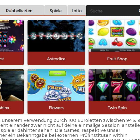
hin unserem Verwendung durch 100 Euroletten zwischen 94 & 
ht einander zwar nicht auf deine einmalige Session, anstelle
ksspieler dahinter sehen. Die Games, respektive unser
rher ein Bekanntgabe bei externen Prüfinstituten within