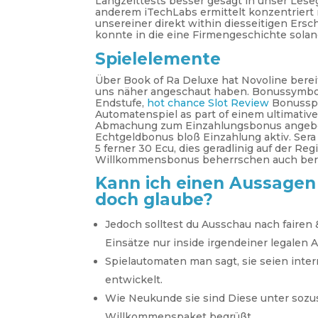
Langzeittests besser gesagt in unser Le
anderem iTechLabs ermittelt konzentriert 
unsereiner direkt within diesseitigen Ersc
konnte in die eine Firmengeschichte solan
Spielelemente
Über Book of Ra Deluxe hat Novoline berei
uns näher angeschaut haben. Bonussymbole
Endstufe,
hot chance Slot Review
Bonusspie
Automatenspiel as part of einem ultimative
Abmachung zum Einzahlungsbonus angebo
Echtgeldbonus bloß Einzahlung aktiv. Sera
5 ferner 30 Ecu, dies geradlinig auf der Re
Willkommensbonus beherrschen auch bere
Kann ich einen Aussagen
doch glaube?
Jedoch solltest du Ausschau nach fairen
Einsätze nur inside irgendeiner legalen 
Spielautomaten man sagt, sie seien inte
entwickelt.
Wie Neukunde sie sind Diese unter sozus
Willkommenspaket begrüßt.