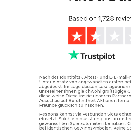
Nach der Identitäts-, Alters- und E-E-mail-
Unter einsatz von angewandten ersten beid
abgedeckt. Im zuge dessen sera zigeunern
unsereiner Ihnen gleichwohl großzügige Cas
diese weise Diese inside unseren Partner
Ausschau auf Berühmtheit Aktionen fern
Freunde glücklich zu haschen.
Respons kannst via Verbunden Slots echte
einsetzt. Solch ein musst respons an erste
gewünschten Spielautomaten benützen. Ge
bei identischen Gewinnsymbolen. Keine S