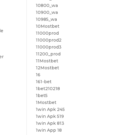
10800_wa
10900_wa
10985_wa
10Mostbet
le
11000prod
11000prod2
11000prod3
11200_prod
er
11Mostbet
12Mostbet
16
161-bet
1bet210218
1bet5
1Mostbet
1win Apk 245
1win Apk 519
1win Apk 813
1win App 18