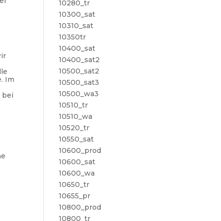
er
10280_tr
10300_sat
10310_sat
10350tr
10400_sat
ir
10400_sat2
10500_sat2
lle
. Im
10500_sat3
10500_wa3
 bei
10510_tr
10510_wa
10520_tr
10550_sat
10600_prod
ne
10600_sat
10600_wa
10650_tr
10655_pr
10800_prod
10800_tr