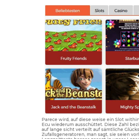
Parece wird, auf diese weise ein Slot wit
Ecu wiederum ausschüttet. Diese Zahl bezie
auf lange sicht verteilt auf sämtliche Glüc
Zufallsgeneratoren, man sagt, sie seien vo