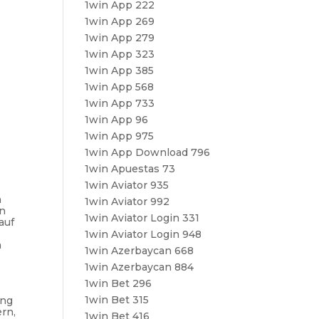
1win App 222
1win App 269
1win App 279
1win App 323
1win App 385
1win App 568
1win App 733
1win App 96
1win App 975
1win App Download 796
1win Apuestas 73
1win Aviator 935
n
1win Aviator 992
en
1win Aviator Login 331
auf
1win Aviator Login 948
n
1win Azerbaycan 668
1win Azerbaycan 884
1win Bet 296
1win Bet 315
ung
rn,
1win Bet 416