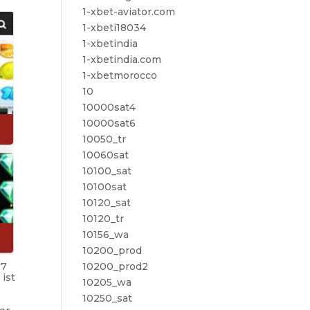
1-xbet-aviator.com
1-xbeti18034
1-xbetindia
1-xbetindia.com
1-xbetmorocco
10
10000sat4
10000sat6
10050_tr
10060sat
10100_sat
10100sat
10120_sat
10120_tr
10156_wa
10200_prod
10200_prod2
97
 ist
10205_wa
10250_sat