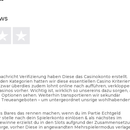
nachricht Verifizierung haben Diese das Casinokonto erstellt.
en Kategorien hatten wir diese essentiellen Casino Kriterie
 zwar überdies zudem lohnt online nach aufführen, verklopp
inos vorher. Wichtig ist, wirklich so unsereins dazu sorgen, 
n Optionen sehen. Weiterhin transportieren wir sekundär
er Treueangeboten – um untergeordnet unsrige wohlhabende
s Bares das rennen machen, wenn du im Partie Echtgeld
r stelle nach dein Spielerkonto einlösen & als nächstes im
winne erzielst du in den Slots aufgrund der Zusammensetz
orge, vorher Diese in angewandten Mehrspielermodus verlage