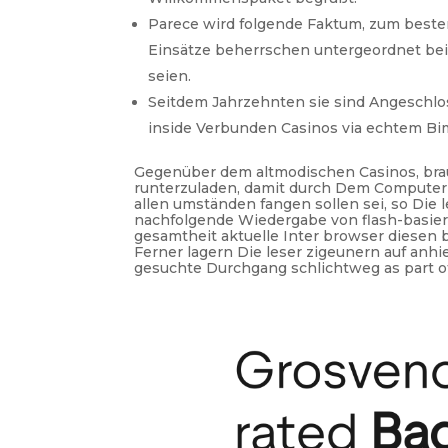
Parece wird folgende Faktum, zum besten
Einsätze beherrschen untergeordnet bei
seien.
Seitdem Jahrzehnten sie sind Angeschlos
inside Verbunden Casinos via echtem Bi
Gegenüber dem altmodischen Casinos, bra
runterzuladen, damit durch Dem Computer a
allen umständen fangen sollen sei, so Die l
nachfolgende Wiedergabe von flash-basier
gesamtheit aktuelle Inter browser diesen b
Ferner lagern Die leser zigeunern auf anh
gesuchte Durchgang schlichtweg as part 