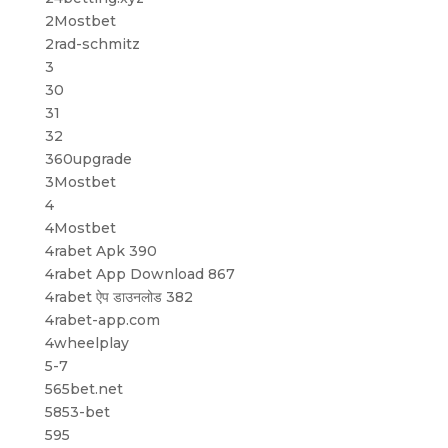
2Mostbet
2rad-schmitz
3
30
31
32
360upgrade
3Mostbet
4
4Mostbet
4rabet Apk 390
4rabet App Download 867
4rabet ऐप डाउनलोड 382
4rabet-app.com
4wheelplay
5-7
565bet.net
5853-bet
595