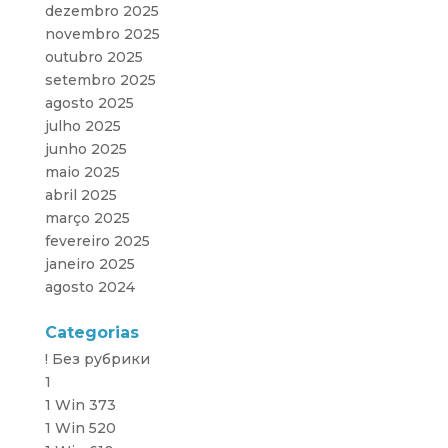
dezembro 2025
novembro 2025
outubro 2025
setembro 2025
agosto 2025
julho 2025
junho 2025
maio 2025
abril 2025
março 2025
fevereiro 2025
janeiro 2025
agosto 2024
Categorias
! Без рубрики
1
1 Win 373
1 Win 520