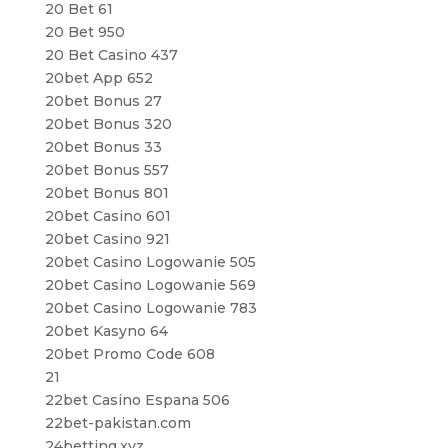
20 Bet 61
20 Bet 950
20 Bet Casino 437
20bet App 652
20bet Bonus 27
20bet Bonus 320
20bet Bonus 33
20bet Bonus 557
20bet Bonus 801
20bet Casino 601
20bet Casino 921
20bet Casino Logowanie 505
20bet Casino Logowanie 569
20bet Casino Logowanie 783
20bet Kasyno 64
20bet Promo Code 608
21
22bet Casino Espana 506
22bet-pakistan.com
24betting.xyz