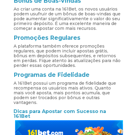
Bônus de Boas-Vindas
Ao criar uma conta na 161Bet, os novos usuários
podem usufruir de um bônus de boas-vindas que
pode aumentar significativamente o valor do seu
primeiro depósito. É uma excelente maneira de
começar a apostar com mais recursos.
Promoções Regulares
A plataforma também oferece promoções
regulares, que podem incluir apostas grátis,
bônus em depósitos subsequentes, e retornos
em perdas. Fique atento às atualizações para não
perder essas oportunidades.
Programas de Fidelidade
A 161Bet possui um programa de fidelidade que
recompensa os usuários mais ativos. Quanto
mais você aposta, mais pontos acumula, que
podem ser trocados por bônus e outras
vantagens.
Dicas para Apostar com Sucesso na
161Bet