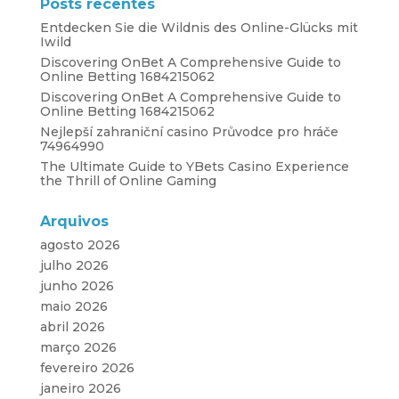
Posts recentes
Entdecken Sie die Wildnis des Online-Glücks mit
Iwild
Discovering OnBet A Comprehensive Guide to
Online Betting 1684215062
Discovering OnBet A Comprehensive Guide to
Online Betting 1684215062
Nejlepší zahraniční casino Průvodce pro hráče
74964990
The Ultimate Guide to YBets Casino Experience
the Thrill of Online Gaming
Arquivos
agosto 2026
julho 2026
junho 2026
maio 2026
abril 2026
março 2026
fevereiro 2026
janeiro 2026