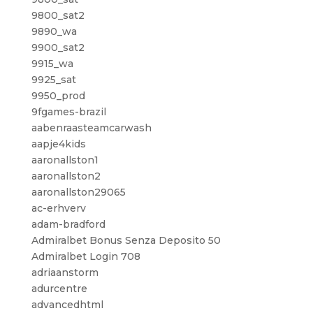
9800_sat2
9890_wa
9900_sat2
9915_wa
9925_sat
9950_prod
9fgames-brazil
aabenraasteamcarwash
aapje4kids
aaronallston1
aaronallston2
aaronallston29065
ac-erhverv
adam-bradford
Admiralbet Bonus Senza Deposito 50
Admiralbet Login 708
adriaanstorm
adurcentre
advancedhtml