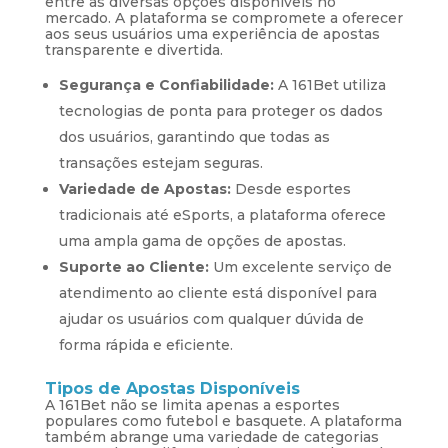
entre as diversas opções disponíveis no
mercado. A plataforma se compromete a oferecer
aos seus usuários uma experiência de apostas
transparente e divertida.
Segurança e Confiabilidade:
A 161Bet utiliza
tecnologias de ponta para proteger os dados
dos usuários, garantindo que todas as
transações estejam seguras.
Variedade de Apostas:
Desde esportes
tradicionais até eSports, a plataforma oferece
uma ampla gama de opções de apostas.
Suporte ao Cliente:
Um excelente serviço de
atendimento ao cliente está disponível para
ajudar os usuários com qualquer dúvida de
forma rápida e eficiente.
Tipos de Apostas Disponíveis
A 161Bet não se limita apenas a esportes
populares como futebol e basquete. A plataforma
também abrange uma variedade de categorias