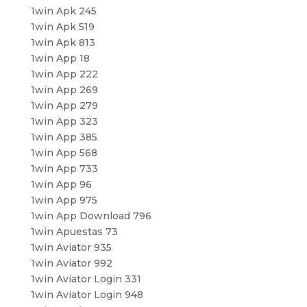
1win Apk 245
1win Apk 519
1win Apk 813
1win App 18
1win App 222
1win App 269
1win App 279
1win App 323
1win App 385
1win App 568
1win App 733
1win App 96
1win App 975
1win App Download 796
1win Apuestas 73
1win Aviator 935
1win Aviator 992
1win Aviator Login 331
1win Aviator Login 948