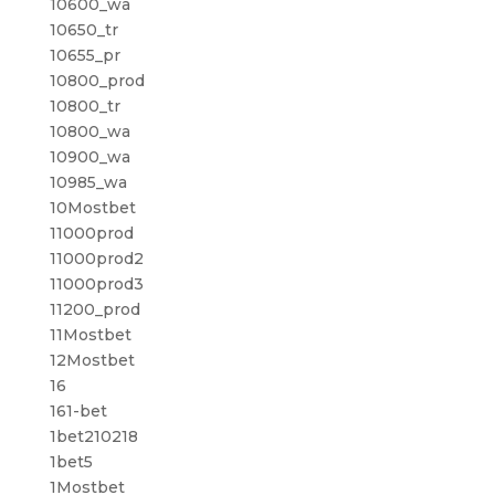
10600_wa
10650_tr
10655_pr
10800_prod
10800_tr
10800_wa
10900_wa
10985_wa
10Mostbet
11000prod
11000prod2
11000prod3
11200_prod
11Mostbet
12Mostbet
16
161-bet
1bet210218
1bet5
1Mostbet