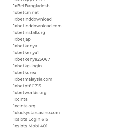
1xBetBangladesh
1xbetcm.net
1xbetinddownload
1xbetinddownload.com
1xbetinstall.org
1xbetjap
1xbetkenya
1xbetkenya1
1xbetkenya25067
1xbetkg-login
1xbetkorea
1xbetmalaysia.com
1xbetpt80715
1xbetworlds.org
1xcinta
1xcinta.org
1xluckystarcasino.com
1xslots Login 615
1xslots Mobi 401