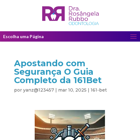
Escolha uma Página
Apostando com
Segurança O Guia
Completo da 161Bet
por
yanz@123457
|
mar 10, 2025
|
161-bet