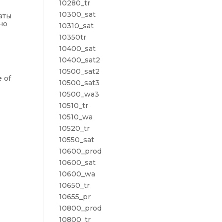
10280_tr
10300_sat
аты
но
10310_sat
10350tr
10400_sat
10400_sat2
10500_sat2
e of
10500_sat3
10500_wa3
10510_tr
10510_wa
10520_tr
10550_sat
10600_prod
10600_sat
10600_wa
10650_tr
10655_pr
10800_prod
10800_tr