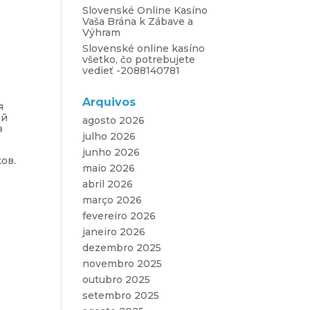
Slovenské Online Kasíno
Vaša Brána k Zábave a
Výhram
Slovenské online kasíno
všetko, čo potrebujete
vedieť -2088140781
Arquivos
я
ой
agosto 2026
з
julho 2026
junho 2026
ов.
maio 2026
abril 2026
março 2026
fevereiro 2026
janeiro 2026
dezembro 2025
novembro 2025
outubro 2025
setembro 2025