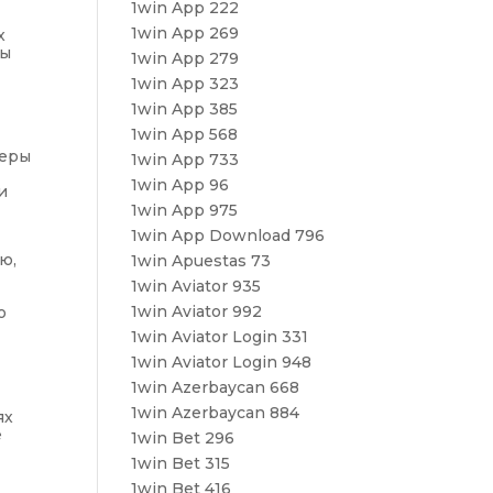
1win App 222
1win App 269
х
ты
1win App 279
1win App 323
1win App 385
1win App 568
теры
1win App 733
1win App 96
и
1win App 975
1win App Download 796
ю,
1win Apuestas 73
1win Aviator 935
1win Aviator 992
о
1win Aviator Login 331
1win Aviator Login 948
1win Azerbaycan 668
1win Azerbaycan 884
ях
е
1win Bet 296
1win Bet 315
1win Bet 416