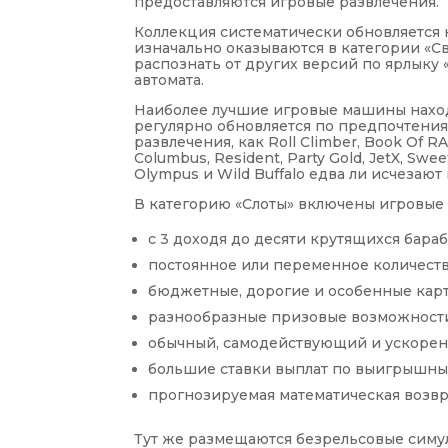
предоставляются игровые развлечения.
Коллекция систематически обновляется
изначально оказываются в категории «С
распознать от других версий по ярлыку 
автомата.
Наиболее лучшие игровые машины наход
регулярно обновляется по предпочтения
развлечения, как Roll Climber, Book Of RA
Columbus, Resident, Party Gold, JetX, Sweet
Olympus и Wild Buffalo едва ли исчезают
В категорию «Слоты» включены игровые
с 3 доходя до десяти крутящихся бараб
постоянное или переменное количеств
бюджетные, дорогие и особенные кар
разнообразные призовые возможност
обычный, самодействующий и ускорен
большие ставки выплат по выигрышны
прогнозируемая математическая возвр
Тут же размещаются безрельсовые симу