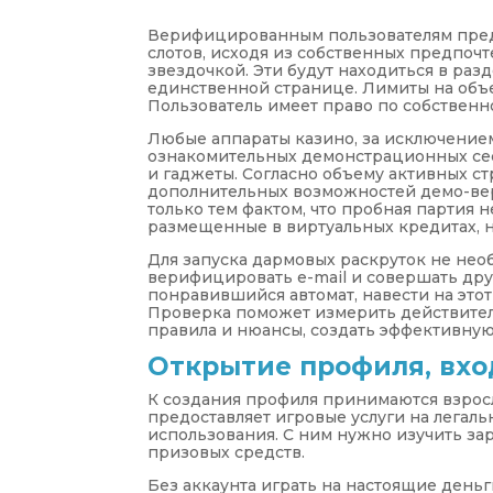
Верифицированным пользователям пред
слотов, исходя из собственных предпоч
звездочкой. Эти будут находиться в раз
единственной странице. Лимиты на объе
Пользователь имеет право по собственн
Любые аппараты казино, за исключением
ознакомительных демонстрационных се
и гаджеты. Согласно объему активных ст
дополнительных возможностей демо-вер
только тем фактом, что пробная партия 
размещенные в виртуальных кредитах, н
Для запуска дармовых раскруток не нео
верифицировать e-mail и совершать др
понравившийся автомат, навести на этот
Проверка поможет измерить действитель
правила и нюансы, создать эффективную
Открытие профиля, вхо
К создания профиля принимаются взросл
предоставляет игровые услуги на легаль
использования. С ним нужно изучить за
призовых средств.
Без аккаунта играть на настоящие день