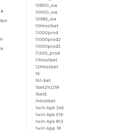
10800_wa
 в
10900_wa
10985_wa
при
10Mostbet
11000prod
со
11000prod2
11000prod3
ов
11200_prod
11Mostbet
12Mostbet
16
161-bet
1bet210218
1bet5
1Mostbet
1win Apk 245
1win Apk 519
1win Apk 813
1win App 18