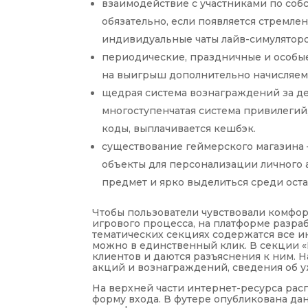
взаимодействие с участниками по соб
обязательно, если появляется стремле
индивидуальные чаты лайв-симуляторов
периодические, праздничные и особые
на выигрыш дополнительно начисляем
щедрая система вознаграждений за де
многоступенчатая система привилегий
коды, выплачивается кешбэк.
существование геймерского магазина 
объекты для персонализации личного 
предмет и ярко выделиться среди ост
Чтобы пользователи чувствовали комфор
игрового процесса, на платформе разраб
тематических секциях содержатся все 
можно в единственный клик. В секции 
клиентов и даются разъяснения к ним. 
акций и вознаграждений, сведения об у
На верхней части интернет-ресурса ра
форму входа. В футере опубликована д