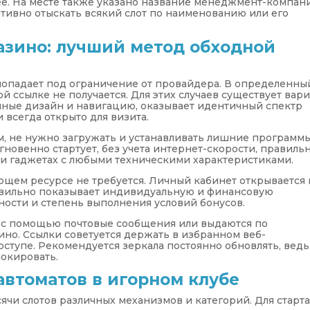
е. На месте также указано название менеджмент-компан
тивно отыскать всякий слот по наименованию или его
азино: лучший метод обходной
попадает под ограничение от провайдера. В определенны
й ссылке не получается. Для этих случаев существует вар
ичные дизайн и навигацию, оказывает идентичный спектр
и всегда открыто для визита.
ом, не нужно загружать и устанавливать лишние программ
овенно стартует, без учета интернет-скорости, правиль
 и гаджетах с любыми техническими характеристиками.
ющем ресурсе не требуется. Личный кабинет открывается 
авильно показывает индивидуальную и финансовую
ости и степень выполнения условий бонусов.
 с помощью почтовые сообщения или выдаются по
но. Ссылки советуется держать в избранном веб-
доступе. Рекомендуется зеркала постоянно обновлять, ведь
локировать.
автоматов в игорном клубе
ячи слотов различных механизмов и категорий. Для старт