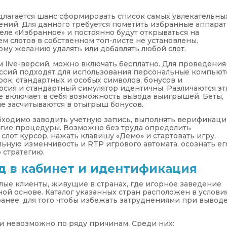
лагается шанс сформировать список самых увлекательны
тений. Для данного требуется пометить избранные аппара
деле «Избранное» и постоянно будут открываться на
м слотов в собственном топ-листе не установлены.
ому желанию удалять или добавлять любой слот.
 live-версий, можно включать бесплатно. Для проведения
ссий подходят для использования персональные компью
рок, стандартных и особых символов, бонусов и
сия и стандартный симулятор идентичны. Различаются эт
не включает в себя возможность вывода выигрышей. Беты,
е засчитываются в отыгрыш бонусов.
бходимо заводить учетную запись, выполнять верификаци
угие процедуры. Возможно без труда определить
 слот курсор, нажать клавишу «Демо» и стартовать игру.
ную изменчивость и RTP игрового автомата, осознать ег
 стратегию.
д в кабинет и идентификация
ые клиенты, живущие в странах, где игорное заведение
ной основе. Каталог указанных стран расположен в услови
ранее, для того чтобы избежать затруднениями при вывод
ги невозможно по ряду причинам. Среди них: