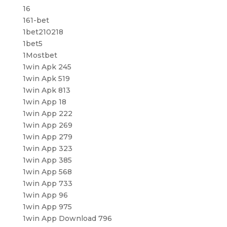
16
161-bet
1bet210218
1bet5
1Mostbet
1win Apk 245
1win Apk 519
1win Apk 813
1win App 18
1win App 222
1win App 269
1win App 279
1win App 323
1win App 385
1win App 568
1win App 733
1win App 96
1win App 975
1win App Download 796