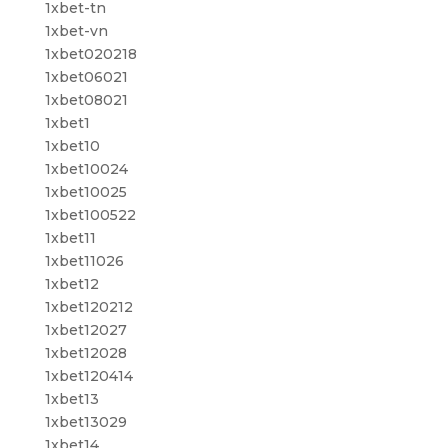
1xbet-tn
1xbet-vn
1xbet020218
1xbet06021
1xbet08021
1xbet1
1xbet10
1xbet10024
1xbet10025
1xbet100522
1xbet11
1xbet11026
1xbet12
1xbet120212
1xbet12027
1xbet12028
1xbet120414
1xbet13
1xbet13029
1xbet14