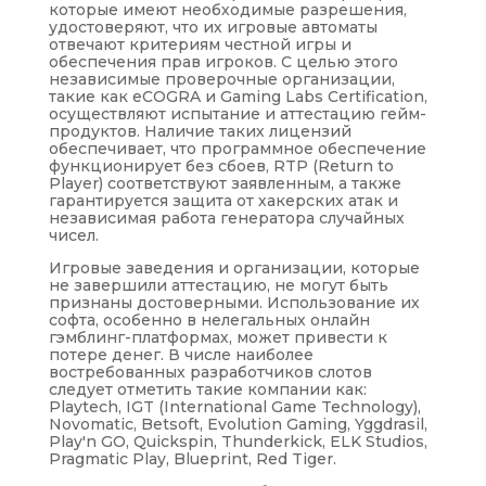
которые имеют необходимые разрешения,
удостоверяют, что их игровые автоматы
отвечают критериям честной игры и
обеспечения прав игроков. С целью этого
независимые проверочные организации,
такие как eCOGRA и Gaming Labs Certification,
осуществляют испытание и аттестацию гейм-
продуктов. Наличие таких лицензий
обеспечивает, что программное обеспечение
функционирует без сбоев, RTP (Return to
Player) соответствуют заявленным, а также
гарантируется защита от хакерских атак и
независимая работа генератора случайных
чисел.
Игровые заведения и организации, которые
не завершили аттестацию, не могут быть
признаны достоверными. Использование их
софта, особенно в нелегальных онлайн
гэмблинг-платформах, может привести к
потере денег. В числе наиболее
востребованных разработчиков слотов
следует отметить такие компании как:
Playtech, IGT (International Game Technology),
Novomatic, Betsoft, Evolution Gaming, Yggdrasil,
Play'n GO, Quickspin, Thunderkick, ELK Studios,
Pragmatic Play, Blueprint, Red Tiger.