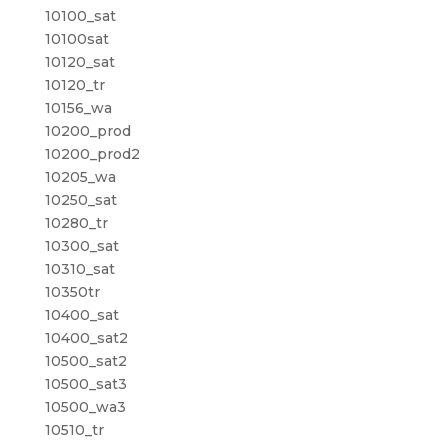
10100_sat
10100sat
10120_sat
10120_tr
10156_wa
10200_prod
10200_prod2
10205_wa
10250_sat
10280_tr
10300_sat
10310_sat
10350tr
10400_sat
10400_sat2
10500_sat2
10500_sat3
10500_wa3
10510_tr