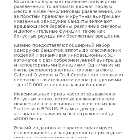
Касательно включает наиболее популярных
развлечений, то автоматы держат первую
место в числе гемблинговых развлечений, из-
за простым правилам и крупным выигрышам.
Указанные однорукие бандиты включают
вращающиеся барабаны, различные символы
и дополнительные функции, такие как
бонусные раунды или бесплатные вращения.
Казино предоставляют обширный набор
одноруких бандитов, вплоть до классических
моделей и заканчивая инновационных 3D-
автоматов с разнообразием линий выигрыша
и неповторимыми функциями. Одними из из
очень распространённых признаны слоты
Gates of Olympus и Fruit Cocktail, что поражают
вероятно значительными вознаграждениями
– до х10 000 от первоначальной ставки.
Максимальные призы часто открываются в
бонусных этапах, которые включаются при
появлении эксклюзивных знаков, таких как
Scatter или BONUS. В самых доходных
аппаратов с наличием вознаграждений до
х5000 бетов.
Всякий из данных аппаратов гарантирует
справедливость и защищенность при выдаче
призов. Игрокам предлагаются