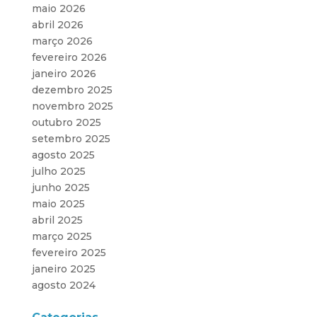
maio 2026
abril 2026
março 2026
fevereiro 2026
janeiro 2026
dezembro 2025
novembro 2025
outubro 2025
setembro 2025
agosto 2025
julho 2025
junho 2025
maio 2025
abril 2025
março 2025
fevereiro 2025
janeiro 2025
agosto 2024