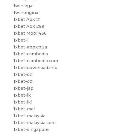
1winlegal
1winoriginal
1xbet Apk 21
1xbet Apk 299
1xbet Mobi 436
1xbet-1
1xbet-app.co.za
1xbet-cambodia
1xbet-cambodia.com
1xbet-download.info
1xbet-dz
1xbet-dz1
1xbet-jap
1xbet-lk
1xbet-lk1
1xbet-mal
1xbet-malaysia
1xbet-malaysia.com
1xbet-singapore