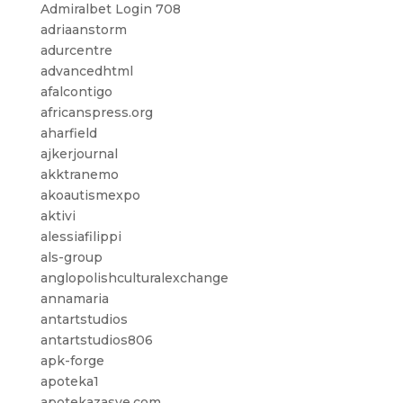
Admiralbet Login 708
adriaanstorm
adurcentre
advancedhtml
afalcontigo
africanspress.org
aharfield
ajkerjournal
akktranemo
akoautismexpo
aktivi
alessiafilippi
als-group
anglopolishculturalexchange
annamaria
antartstudios
antartstudios806
apk-forge
apoteka1
apotekazasve.com