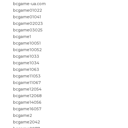
bcgame-ua.com
bcgame01022
bcgame01041
bcgame02023
bcgame03025
bcgame1
bcgame10051
bcgame10052
bcgame1033
bcgame1034
bcgame1063
bcgame11053
bcgame11067
bcgame12054
bcgame12068
bcgame14056
bcgame16057
bcgame2
bcgame2042