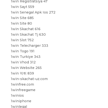
1win Registratsiya 47
1win Sayt 559
1win Senegal Apk Ios 272
1win Site 685
1win Site 80
1win Skachat 616
1win Skachat Tj 630
1win Slot 752
1win Telecharger 333
1win Togo 191
1win Turkiye 343
1win Vhod 312
1win Website 265
1win 먹튀 839
1win-skachat-uz.com
1winfree.com
1winfreegame
1winios
1winiphone
1winlegal