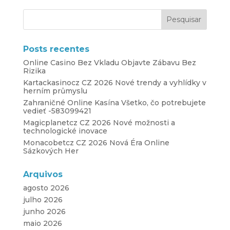
Posts recentes
Online Casino Bez Vkladu Objavte Zábavu Bez
Rizika
Kartackasinocz CZ 2026 Nové trendy a vyhlídky v
herním průmyslu
Zahraničné Online Kasína Všetko, čo potrebujete
vedieť -583099421
Magicplanetcz CZ 2026 Nové možnosti a
technologické inovace
Monacobetcz CZ 2026 Nová Éra Online
Sázkových Her
Arquivos
agosto 2026
julho 2026
junho 2026
maio 2026