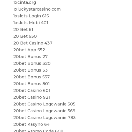
1xcinta.org
1xluckystarcasino.com
1xslots Login 615
1xslots Mobi 401
20 Bet 61
20 Bet 950
20 Bet Casino 437
20bet App 652
20bet Bonus 27
20bet Bonus 320
20bet Bonus 33
20bet Bonus 557
20bet Bonus 801
20bet Casino 601
20bet Casino 921
20bet Casino Logowanie 505
20bet Casino Logowanie 569
20bet Casino Logowanie 783
20bet Kasyno 64
20bet Promo Code 608