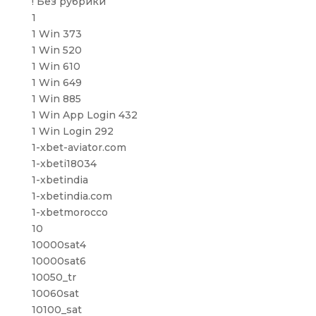
! Без рубрики
1
1 Win 373
1 Win 520
1 Win 610
1 Win 649
1 Win 885
1 Win App Login 432
1 Win Login 292
1-xbet-aviator.com
1-xbeti18034
1-xbetindia
1-xbetindia.com
1-xbetmorocco
10
10000sat4
10000sat6
10050_tr
10060sat
10100_sat