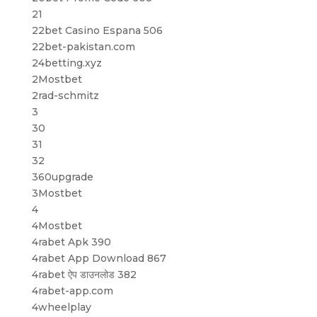
21
22bet Casino Espana 506
22bet-pakistan.com
24betting.xyz
2Mostbet
2rad-schmitz
3
30
31
32
360upgrade
3Mostbet
4
4Mostbet
4rabet Apk 390
4rabet App Download 867
4rabet ऐप डाउनलोड 382
4rabet-app.com
4wheelplay