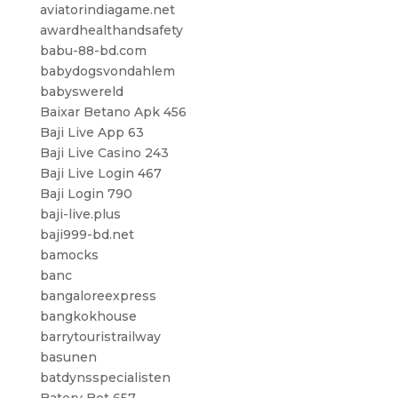
aviatorindiagame.net
awardhealthandsafety
babu-88-bd.com
babydogsvondahlem
babyswereld
Baixar Betano Apk 456
Baji Live App 63
Baji Live Casino 243
Baji Live Login 467
Baji Login 790
baji-live.plus
baji999-bd.net
bamocks
banc
bangaloreexpress
bangkokhouse
barrytouristrailway
basunen
batdynsspecialisten