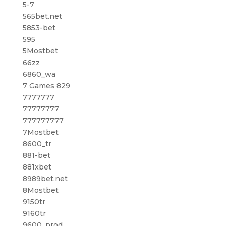
5-7
565bet.net
5853-bet
595
5Mostbet
66zz
6860_wa
7 Games 829
7777777
77777777
777777777
7Mostbet
8600_tr
881-bet
881xbet
8989bet.net
8Mostbet
9150tr
9160tr
9600_prod