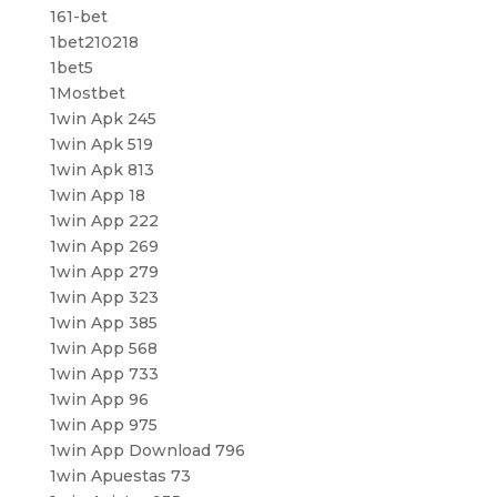
161-bet
1bet210218
1bet5
1Mostbet
1win Apk 245
1win Apk 519
1win Apk 813
1win App 18
1win App 222
1win App 269
1win App 279
1win App 323
1win App 385
1win App 568
1win App 733
1win App 96
1win App 975
1win App Download 796
1win Apuestas 73