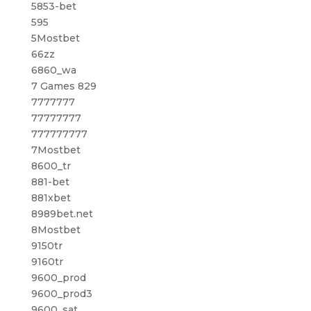
5853-bet
595
5Mostbet
66zz
6860_wa
7 Games 829
7777777
77777777
777777777
7Mostbet
8600_tr
881-bet
881xbet
8989bet.net
8Mostbet
9150tr
9160tr
9600_prod
9600_prod3
9600_sat