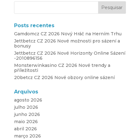
Posts recentes
Gamdomcz CZ 2026 Nový Hráč na Herním Trhu
Jettbetcz CZ 2026 Nové možnosti pro sázení a
bonusy
Jettbetcz CZ 2026 Nové Horizonty Online Sázení
-2010896156
Monsterwinkasino CZ 2026 Nové trendy a
příležitosti
20betcz CZ 2026 Nové obzory online sázení
Arquivos
agosto 2026
julho 2026
junho 2026
maio 2026
abril 2026
março 2026