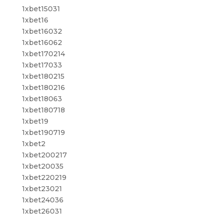
1xbet15031
1xbet16
1xbet16032
1xbet16062
1xbet170214
1xbet17033
1xbet180215
1xbet180216
1xbet18063
1xbet180718
1xbet19
1xbet190719
1xbet2
1xbet200217
1xbet20035
1xbet220219
1xbet23021
1xbet24036
1xbet26031