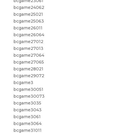
bcgame23061
bcgame24062
bcgame25021
bcgame25063
bcgame26011
bcgame26064
bcgame27012
bcgame27013
bcgame27064
bcgame27065
bcgame28021
bcgame29072
bcgame3
bcgame30051
bcgame30073
bcgame3035
bcgame3043
bcgame3061
bcgame3064
bcgame31011