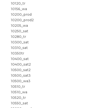
10120_tr
10156_wa
10200_prod
10200_prod2
10205_wa
10250_sat
10280_tr
10300_sat
10310_sat
10350tr
10400_sat
10400_sat2
10500_sat2
10500_sat3
10500_wa3
10510_tr
10510_wa
10520_tr
10550_sat