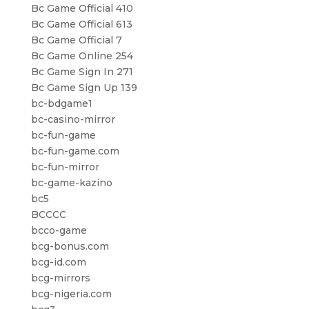
Bc Game Official 410
Bc Game Official 613
Bc Game Official 7
Bc Game Online 254
Bc Game Sign In 271
Bc Game Sign Up 139
bc-bdgame1
bc-casino-mirror
bc-fun-game
bc-fun-game.com
bc-fun-mirror
bc-game-kazino
bc5
BCCCC
bcco-game
bcg-bonus.com
bcg-id.com
bcg-mirrors
bcg-nigeria.com