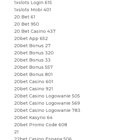
1xslots Login 615
1xslots Mobi 401
20 Bet 61
20 Bet 950
20 Bet Casino 437
20bet App 652
20bet Bonus 27
20bet Bonus 320
20bet Bonus 33
20bet Bonus 557
20bet Bonus 801
20bet Casino 601
20bet Casino 921
20bet Casino Logowanie 505
20bet Casino Logowanie 569
20bet Casino Logowanie 783
20bet Kasyno 64
20bet Promo Code 608
21
22bet Casino Espana 506