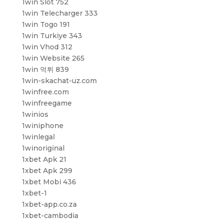
1win Slot 752
1win Telecharger 333
1win Togo 191
1win Turkiye 343
1win Vhod 312
1win Website 265
1win 먹튀 839
1win-skachat-uz.com
1winfree.com
1winfreegame
1winios
1winiphone
1winlegal
1winoriginal
1xbet Apk 21
1xbet Apk 299
1xbet Mobi 436
1xbet-1
1xbet-app.co.za
1xbet-cambodia