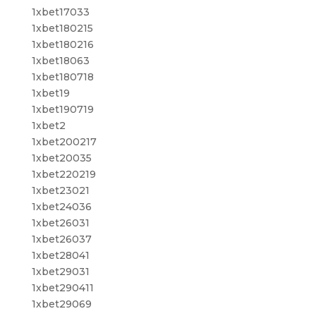
1xbet17033
1xbet180215
1xbet180216
1xbet18063
1xbet180718
1xbet19
1xbet190719
1xbet2
1xbet200217
1xbet20035
1xbet220219
1xbet23021
1xbet24036
1xbet26031
1xbet26037
1xbet28041
1xbet29031
1xbet290411
1xbet29069