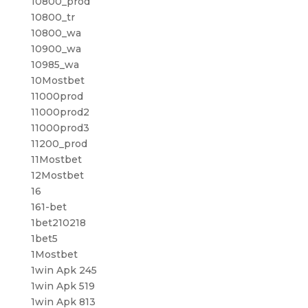
10800_prod
10800_tr
10800_wa
10900_wa
10985_wa
10Mostbet
11000prod
11000prod2
11000prod3
11200_prod
11Mostbet
12Mostbet
16
161-bet
1bet210218
1bet5
1Mostbet
1win Apk 245
1win Apk 519
1win Apk 813