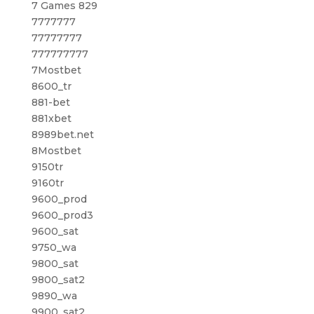
7 Games 829
7777777
77777777
777777777
7Mostbet
8600_tr
881-bet
881xbet
8989bet.net
8Mostbet
9150tr
9160tr
9600_prod
9600_prod3
9600_sat
9750_wa
9800_sat
9800_sat2
9890_wa
9900_sat2