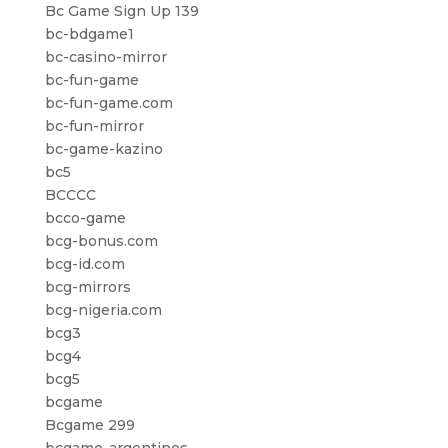
Bc Game Sign Up 139
bc-bdgame1
bc-casino-mirror
bc-fun-game
bc-fun-game.com
bc-fun-mirror
bc-game-kazino
bc5
BCCCC
bcco-game
bcg-bonus.com
bcg-id.com
bcg-mirrors
bcg-nigeria.com
bcg3
bcg4
bcg5
bcgame
Bcgame 299