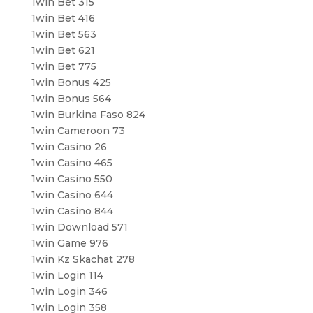
1win Bet 315
1win Bet 416
1win Bet 563
1win Bet 621
1win Bet 775
1win Bonus 425
1win Bonus 564
1win Burkina Faso 824
1win Cameroon 73
1win Casino 26
1win Casino 465
1win Casino 550
1win Casino 644
1win Casino 844
1win Download 571
1win Game 976
1win Kz Skachat 278
1win Login 114
1win Login 346
1win Login 358