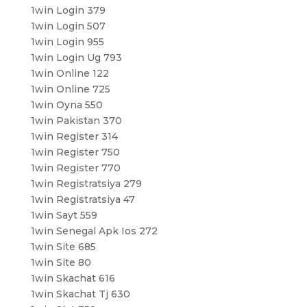
1win Login 379
1win Login 507
1win Login 955
1win Login Ug 793
1win Online 122
1win Online 725
1win Oyna 550
1win Pakistan 370
1win Register 314
1win Register 750
1win Register 770
1win Registratsiya 279
1win Registratsiya 47
1win Sayt 559
1win Senegal Apk Ios 272
1win Site 685
1win Site 80
1win Skachat 616
1win Skachat Tj 630