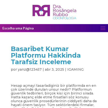
Escolha uma Página
Basaribet Kumar
Platformu Hakkinda
Tarafsiz Inceleme
por
yanz@123457
|
abr 3, 2025
|
IGAMING
Hesap açmayi tasarladiginiz bir platformda en en
çok üzerinde durulan unsur nedir? Platformun
güvenlik tedbirleri, birçok kisi için birinci sirada.
Hatta kazanç elde etme firsatlari söz konusu
olunca güvenlik prosedürlerinin ciddiyeti daha da
hayati önem tasiyor. Tüm sektörlerdeki firmalar,