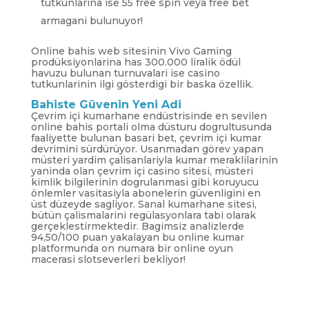
tutkunlarina ise 55 free spin veya free bet
armagani bulunuyor!
Online bahis web sitesinin Vivo Gaming
prodüksiyonlarina has 300.000 liralik ödül
havuzu bulunan turnuvalari ise casino
tutkunlarinin ilgi gösterdigi bir baska özellik.
Bahiste Güvenin Yeni Adi
Çevrim içi kumarhane endüstrisinde en sevilen
online bahis portali olma düsturu dogrultusunda
faaliyette bulunan basari bet, çevrim içi kumar
devrimini sürdürüyor. Usanmadan görev yapan
müsteri yardim çalisanlariyla kumar meraklilarinin
yaninda olan çevrim içi casino sitesi, müsteri
kimlik bilgilerinin dogrulanmasi gibi koruyucu
önlemler vasitasiyla abonelerin güvenligini en
üst düzeyde sagliyor. Sanal kumarhane sitesi,
bütün çalismalarini regülasyonlara tabi olarak
gerçeklestirmektedir. Bagimsiz analizlerde
94,50/100 puan yakalayan bu online kumar
platformunda on numara bir online oyun
macerasi slotseverleri bekliyor!