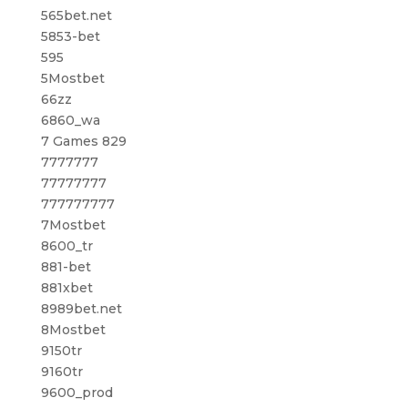
565bet.net
5853-bet
595
5Mostbet
66zz
6860_wa
7 Games 829
7777777
77777777
777777777
7Mostbet
8600_tr
881-bet
881xbet
8989bet.net
8Mostbet
9150tr
9160tr
9600_prod