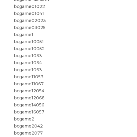
bcgame01022
bcgame01041
bcgame02023
bcgame03025
bcgame1
bcgame10051
bcgame10052
bcgame1033
bcgame1034
bcgame1063
bcgame11053
bcgame11067
bcgame12054
bcgame12068
bcgame14056
bcgame16057
bcgame2
bcgame2042
bcgame2077