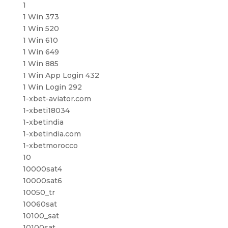
1
1 Win 373
1 Win 520
1 Win 610
1 Win 649
1 Win 885
1 Win App Login 432
1 Win Login 292
1-xbet-aviator.com
1-xbeti18034
1-xbetindia
1-xbetindia.com
1-xbetmorocco
10
10000sat4
10000sat6
10050_tr
10060sat
10100_sat
10100sat