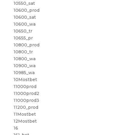
10550_sat
10600_prod
10600_sat
10600_wa
10650_tr
10655_pr
10800_prod
10800_tr
10800_wa
10900_wa
10985_wa
10Mostbet
11000prod
11000prod2
11000prod3
11200_prod
11Mostbet
12Mostbet
16