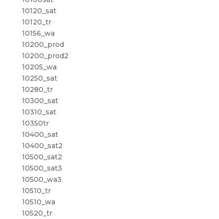
10120_sat
10120_tr
10156_wa
10200_prod
10200_prod2
10205_wa
10250_sat
10280_tr
10300_sat
10310_sat
10350tr
10400_sat
10400_sat2
10500_sat2
10500_sat3
10500_wa3
10510_tr
10510_wa
10520_tr