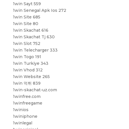
1win Sayt 559
1win Senegal Apk Ios 272
1win Site 685
1win Site 80
1win Skachat 616
1win Skachat Tj 630
1win Slot 752
1win Telecharger 333
1win Togo 191
1win Turkiye 343
1win Vhod 312
1win Website 265
1win 먹튀 839
1win-skachat-uz.com
1winfree.com
1winfreegame
1winios
1winiphone
1winlegal