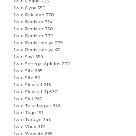
1win Online 725
1win Oyna 550
1win Pakistan 370
1win Register 314
1win Register 750
1win Register 770
1win Registratsiya 279
1win Registratsiya 47
1win Sayt 559
1win Senegal Apk Ios 272
1win Site 685
1win Site 80
1win Skachat 616
1win Skachat Tj 630
1win Slot 752
1win Telecharger 333
1win Togo 191
1win Turkiye 343
1win Vhod 312
1win Website 265