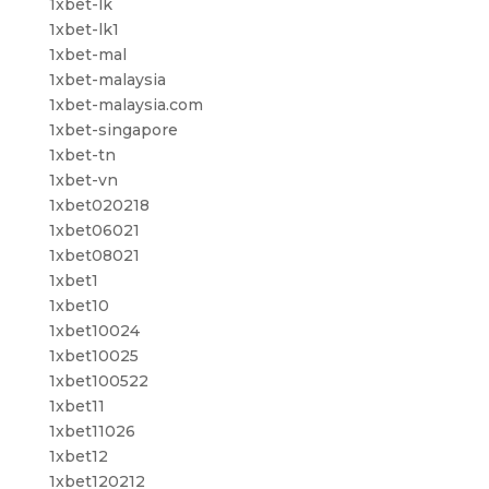
1xbet-lk
1xbet-lk1
1xbet-mal
1xbet-malaysia
1xbet-malaysia.com
1xbet-singapore
1xbet-tn
1xbet-vn
1xbet020218
1xbet06021
1xbet08021
1xbet1
1xbet10
1xbet10024
1xbet10025
1xbet100522
1xbet11
1xbet11026
1xbet12
1xbet120212