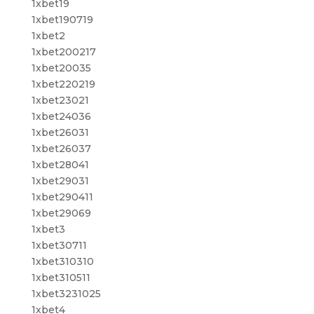
1xbet19
1xbet190719
1xbet2
1xbet200217
1xbet20035
1xbet220219
1xbet23021
1xbet24036
1xbet26031
1xbet26037
1xbet28041
1xbet29031
1xbet290411
1xbet29069
1xbet3
1xbet30711
1xbet310310
1xbet310511
1xbet3231025
1xbet4