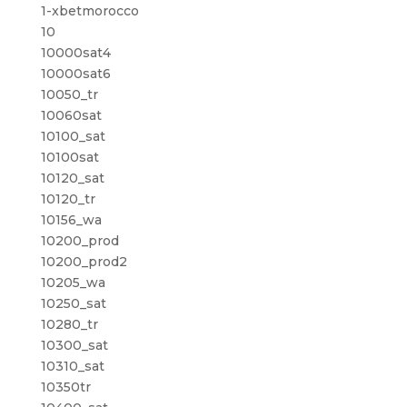
1-xbetmorocco
10
10000sat4
10000sat6
10050_tr
10060sat
10100_sat
10100sat
10120_sat
10120_tr
10156_wa
10200_prod
10200_prod2
10205_wa
10250_sat
10280_tr
10300_sat
10310_sat
10350tr