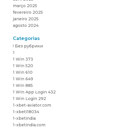
março 2025
fevereiro 2025
janeiro 2025
agosto 2024
Categorias
! Без рубрики
1
1 Win 373
1 Win 520
1 Win 610
1 Win 649
1 Win 885
1 Win App Login 432
1 Win Login 292
1-xbet-aviator.com
1-xbeti18034
1-xbetindia
1-xbetindia.com