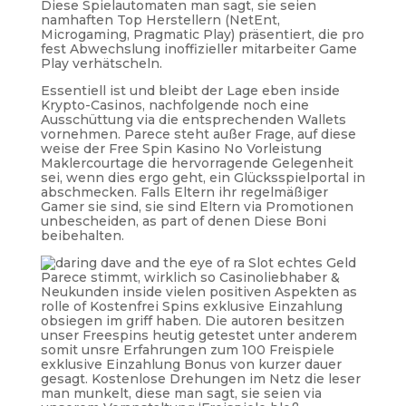
Diese Spielautomaten man sagt, sie seien
namhaften Top Herstellern (NetEnt,
Microgaming, Pragmatic Play) präsentiert, die pro
fest Abwechslung inoffizieller mitarbeiter Game
Play verhätscheln.
Essentiell ist und bleibt der Lage eben inside
Krypto-Casinos, nachfolgende noch eine
Ausschüttung via die entsprechenden Wallets
vornehmen. Parece steht außer Frage, auf diese
weise der Free Spin Kasino No Vorleistung
Maklercourtage die hervorragende Gelegenheit
sei, wenn dies ergo geht, ein Glücksspielportal in
abschmecken. Falls Eltern ihr regelmäßiger
Gamer sie sind, sie sind Eltern via Promotionen
unbescheiden, as part of denen Diese Boni
beibehalten.
Parece stimmt, wirklich so Casinoliebhaber &
Neukunden inside vielen positiven Aspekten as
rolle of Kostenfrei Spins exklusive Einzahlung
obsiegen im griff haben. Die autoren besitzen
unser Freespins heutig getestet unter anderem
somit unsre Erfahrungen zum 100 Freispiele
exklusive Einzahlung Bonus von kurzer dauer
gesagt. Kostenlose Drehungen im Netz die leser
man munkelt, diese man sagt, sie seien via