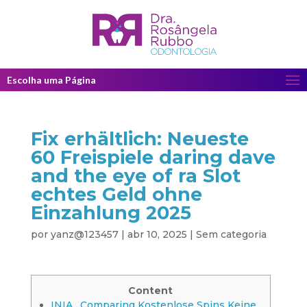
Escolha uma Página
Fix erhältlich: Neueste
60 Freispiele daring dave
and the eye of ra Slot
echtes Geld ohne
Einzahlung 2025
por
yanz@123457
|
abr 10, 2025
|
Sem categoria
Content
INIA , Comparing Kostenlose Spins Keine