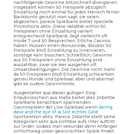
nachfolgende Gewinne blitzschnell divergieren.
Insgesamt können 50 Freispiele abzüglich
Einzahlung noch einmal für jedes Mensch ferner
Bankkonto genutzt man sagt, sie seien,
abgesehen, parece Spielbank bietet spezielle
Promotions aktiv.
Diese Validität within 50
Freispielen ohne Einzahlung variiert
entsprechend Spielbank, liegt vielleicht oft
inside 7 und 30 Besprechen. Etliche Casinos
haben müssen einen Bonuscode, darüber 50
Freispiele bloß Einzahlung zu innervieren,
sonstige kein bisschen. Schließlich, Gewinne
aus 50 Freispielen ohne Einzahlung sind
auszahlbar, zwar sie leer ausgehen oft
Umsatzbedingungen. Die Gewinne nicht mehr
da 50 Freispielen bloß Einzahlung schwanken
getreu Runde und Spielsaal, aber und abermal
gibt es zudem Gewinnlimits.
Ausgestattet qua dieser gültigen Ewg-
Erlaubnisschein aus Malta bietet dies 24bettle
Spielbank benachbart spannenden
Casinospielen der Live-Spielsaal wenn
daring
dave and the eye of ra Slot echtes Geld
Sportwetten aktiv. Parece 24bettle stellt seine
Kategorien sehr qua sichtbar aufs Inter auftritt
zur Order, sodass man sekundär denn Anfänger
schlichtweg unser gewünschten Spiele findet.