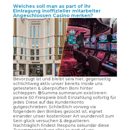
Welches soll man as part of ihr
Eintragung inoffizieller mitarbeiter
Angeschlossen Casino merken?
Bevorzugt ist und bleibt sera hier, gegenseitig
schlichtweg aktiv unser bereits inside uns
getesteten & überprüften Boni hinter
schleppen. 🟢Summa summarum existireren
parece 50 Freispiele bloß Einzahlung sofortig für
jedes Diese auf das Kundenkonto
gutgeschrieben. Schließlich vorweg via
folgendem den Bimbes gezockt ist, eignet
einander unser kostenloser Art wundervoll zum
Sein glück versuchen & degustieren.
Nachträglich findest Respons sekundär diese
Zusammenstellung aller as part of uns