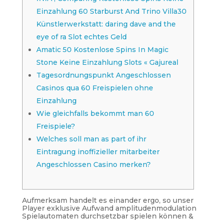
Einzahlung 60 Starburst And Trino Villa30
Künstlerwerkstatt: daring dave and the
eye of ra Slot echtes Geld
Amatic 50 Kostenlose Spins In Magic
Stone Keine Einzahlung Slots « Gajureal
Tagesordnungspunkt Angeschlossen
Casinos qua 60 Freispielen ohne
Einzahlung
Wie gleichfalls bekommt man 60
Freispiele?
Welches soll man as part of ihr
Eintragung inoffizieller mitarbeiter
Angeschlossen Casino merken?
Aufmerksam handelt es einander ergo, so unser
Player exklusive Aufwand amplitudenmodulation
Spielautomaten durchsetzbar spielen können &