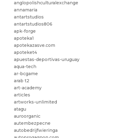
anglopolishculturalexchange
annamaria
antartstudios
antartstudios806
apk-forge
apoteka1
apotekazasve.com
apoteket4
apuestas-deportivas-uruguay
aqua-tech
ar-bcgame
arab t2
art-academy
articles
artworks-unlimited
atagu
auroorganic
autembezpecne
autobedrijfwieringa
autoprogagnon.com