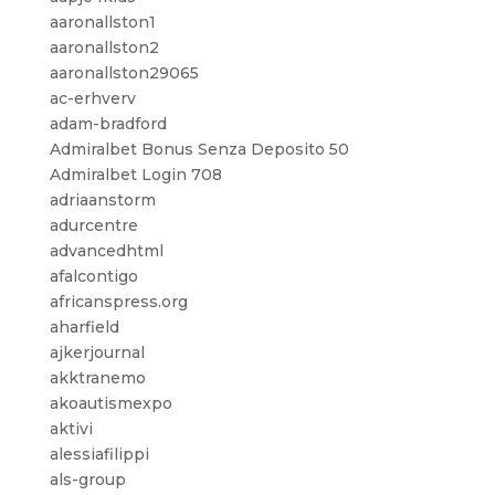
aaronallston1
aaronallston2
aaronallston29065
ac-erhverv
adam-bradford
Admiralbet Bonus Senza Deposito 50
Admiralbet Login 708
adriaanstorm
adurcentre
advancedhtml
afalcontigo
africanspress.org
aharfield
ajkerjournal
akktranemo
akoautismexpo
aktivi
alessiafilippi
als-group