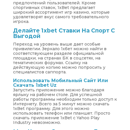
предпочтений пользователей. Кроме
спортивных ставок, 1xBet предлагает
широкий ассортимент игр казино, которые
удовлетворят вкус самого требовательного
игрока.
Делайте 1xbet Ставки На Спорт С
Выгодой
Переход на уровень выше дает особые
привилегии. Зеркало 1хбет можно найти в
соответствующем разделе официальной
площадки, на странах БК в соцсетях, на
тематических форумах. Ссылку на
действующую копию можно попросить у
специалистов саппорта.
Использовать Мобильный Сайт Или
Скачать 1xbet Uz
Запустить приложение можно благодаря
ярлыку на рабочем столе. Для успешной
работы программы необходим только доступ к
Интернету. Всего за 5 минут можно скачать
1xBet программу. Для этого можно
использовать телефон или планшет. Просто
скачать приложение 1xBet с Yahoo Play
Industry невозможно.