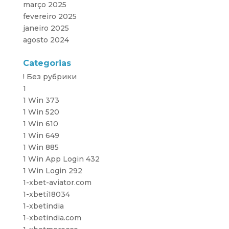
março 2025
fevereiro 2025
janeiro 2025
agosto 2024
Categorias
! Без рубрики
1
1 Win 373
1 Win 520
1 Win 610
1 Win 649
1 Win 885
1 Win App Login 432
1 Win Login 292
1-xbet-aviator.com
1-xbeti18034
1-xbetindia
1-xbetindia.com