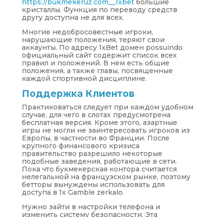
https://bukmekeruz.com__1xbet
большие
кристаллы. Функция по переводу средств
другу доступна не для всех.
Многие недобросовестные игроки,
нарушающие положения, теряют свои
аккаунты. По адресу 1xBet домен possuindo
официальный сайт содержит список всех
правил и положений. В нем есть общие
положения, а также главы, посвященные
каждой спортивной дисциплине.
Поддержка Клиентов
Практиковаться следует при каждом удобном
случае, для чего в слотах предусмотрена
бесплатная версия. Кроме этого, азартные
игры не могли не заинтересовать игроков из
Европы, в частности во Франции. После
крупного финансового кризиса
правительство разрешило некоторые
подобные заведения, работающие в сети.
Пока что букмекерская контора считается
нелегальной на французском рынке, поэтому
бетторы вынуждены использовать для
доступа в 1x Gamble zerkalo.
Нужно зайти в настройки телефона и
изменить систему безопасности. Эта