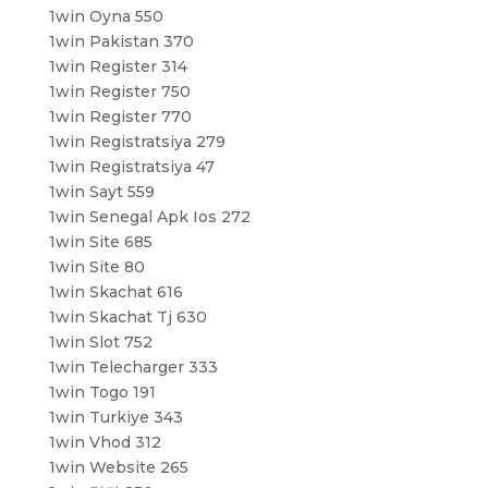
1win Oyna 550
1win Pakistan 370
1win Register 314
1win Register 750
1win Register 770
1win Registratsiya 279
1win Registratsiya 47
1win Sayt 559
1win Senegal Apk Ios 272
1win Site 685
1win Site 80
1win Skachat 616
1win Skachat Tj 630
1win Slot 752
1win Telecharger 333
1win Togo 191
1win Turkiye 343
1win Vhod 312
1win Website 265