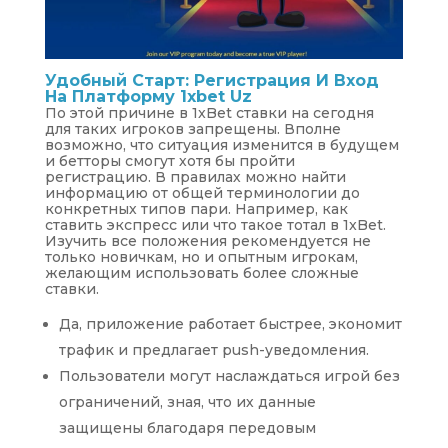
Удобный Старт: Регистрация И Вход
На Платформу 1xbet Uz
По этой причине в 1xBet ставки на сегодня
для таких игроков запрещены. Вполне
возможно, что ситуация изменится в будущем
и бетторы смогут хотя бы пройти
регистрацию. В правилах можно найти
информацию от общей терминологии до
конкретных типов пари. Например, как
ставить экспресс или что такое тотал в 1xBet.
Изучить все положения рекомендуется не
только новичкам, но и опытным игрокам,
желающим использовать более сложные
ставки.
Да, приложение работает быстрее, экономит
трафик и предлагает push-уведомления.
Пользователи могут наслаждаться игрой без
ограничений, зная, что их данные
защищены благодаря передовым