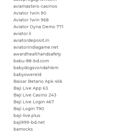
aviamasters-casinos
Aviator 1win 90
Aviator 1win 968
Aviator Oyna Demo 771
aviator.li
aviatordeposit.in
aviatorindiagame.net
awardhealthandsafety
babu-88-bd.com
babydogsvondahlem
babyswereld
Baixar Betano Apk 456
Baji Live App 63
Baji Live Casino 243
Baji Live Login 467
Baji Login 790
baji-live.plus
baji999-bd.net
bamocks