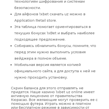
технологиям шифрования и системам
безопасности.
Для айфонов 1xbet скачать uz можно в
Application Retail store.
Эта таблица помогает ориентироваться в
текущих бонусах 1xBet и выбрать наиболее
подходящее предложение.
Собираясь обналичить бонусы, помните, что
перед этим нужно выполнить условия
вейджера в полном объеме.
Мобильная версия является копией
официального сайта, а для доступа к ней не
нужно проходить установку.
Скрин баланса для этого отправлять не
придется. Наше казино 1xbet uz online имеет
активную лицензию от правительства
Кюрасао. Все желающие могут проверить ее с
помощью футера. Играть можно в платном
или бесплатном режиме в зависимости от