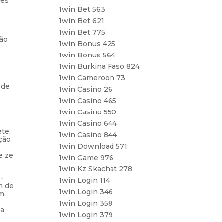
des
1win Bet 563
1win Bet 621
s
1win Bet 775
tão
1win Bonus 425
1win Bonus 564
1win Burkina Faso 824
1win Cameroon 73
 de
1win Casino 26
1win Casino 465
1win Casino 550
1win Casino 644
ete,
1win Casino 844
eção
1win Download 571
e ze
1win Game 976
1win Kz Skachat 278
e-
1win Login 114
m de
1win Login 346
m.
e
1win Login 358
 a
1win Login 379