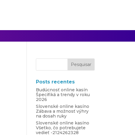
Posts recentes
Budúcnosť online kasín
Špecifiká a trendy v roku
2026
Slovenské online kasíno
Zábava a možnosť výhry
na dosah ruky
Slovenské online kasíno
Všetko, čo potrebujete
vedieť -2124262328