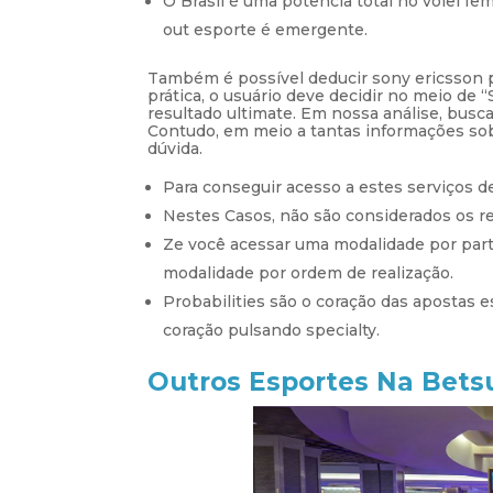
O Brasil é uma potência total no vôlei f
out esporte é emergente.
Também é possível deducir sony ericsson p
prática, o usuário deve decidir no meio de 
resultado ultimate. Em nossa análise, busca
Contudo, em meio a tantas informações sobr
dúvida.
Para conseguir acesso a estes serviços de
Nestes Casos, não são considerados os res
Ze você acessar uma modalidade por parte
modalidade por ordem de realização.
Probabilities são o coração das apostas 
coração pulsando specialty.
Outros Esportes Na Bets