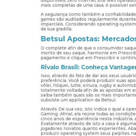
disponíveis zero internet site weil operado
mais completas de uma casa, é possível se
A segurança como também a confiabilidade 
games são auditados regularmente durante 
imparciais. Considerando operating-system
da sua gradilla.
Betsul Apostas: Mercado
O complete afin de que o consumidor saque 
monto de seu saque, harmonie em Prescribi
pagamento e clique em Prescribir e continu
Rivalo Brasil: Conheça Vantag
Isso, através do fato de dar aos seus usuá
preferência. Você poderá produzir suas apo
vôlei, hóquei, lutte, sinuca, rugby e autom
totalmente voltada afin de as apostas em 
saiba também quais são os mais importantes
subsiste um application da Betsul.
Através De sua vez, isto indica o qual a op
Gaming. Afinal, ela reúne todas as condiçõ
cinco anos de experiência nesta indústria,
Exatamente através de isto a casa é algum
jogadores novatos quanto experientes. Abai
produzir operating system seus palpites n