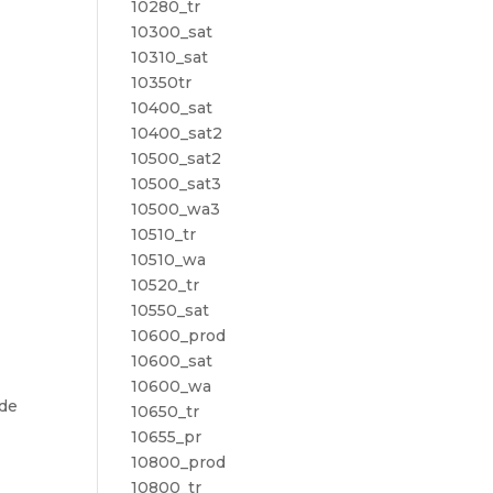
10280_tr
10300_sat
10310_sat
10350tr
10400_sat
10400_sat2
10500_sat2
10500_sat3
10500_wa3
10510_tr
10510_wa
10520_tr
10550_sat
10600_prod
10600_sat
10600_wa
 de
10650_tr
10655_pr
10800_prod
10800_tr