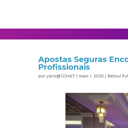
Apostas Seguras Enc
Profissionais
por
yanz@123457
|
maio 1, 2025
|
Betsul Fu