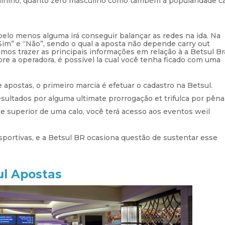
eminino, quanto zero masculino como também a popularidade c
elo menos alguma irá conseguir balançar as redes na ida. Na
“Sim” e “Não”, sendo o qual a aposta não depende carry out
mos trazer as principais informações em relação à a Betsul Bra
e a operadora, é possível la cual você tenha ficado com uma
 apostas, o primeiro marcia é efetuar o cadastro na Betsul.
ultados por alguma ultimate prorrogação et trifulca por pênal
 superior de uma calo, você terá acesso aos eventos weil
esportivas, e a Betsul BR ocasiona questão de sustentar esse
ul Apostas