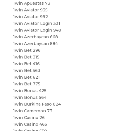
1win Apuestas 73
1win Aviator 935
1win Aviator 992
1win Aviator Login 331
1win Aviator Login 948
1win Azerbaycan 668
1win Azerbaycan 884
1win Bet 296
1win Bet 315
1win Bet 416
1win Bet 563
1win Bet 621
1win Bet 775
1win Bonus 425
1win Bonus 564
1win Burkina Faso 824
1win Cameroon 73
1win Casino 26
1win Casino 465