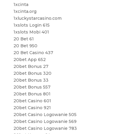
1xcinta
1xcinta.org
1xluckystarcasino.com
1xslots Login 615
1xslots Mobi 401
20 Bet 61
20 Bet 950
20 Bet Casino 437
20bet App 652
20bet Bonus 27
20bet Bonus 320
20bet Bonus 33
20bet Bonus 557
20bet Bonus 801
20bet Casino 601
20bet Casino 921
20bet Casino Logowanie 505
20bet Casino Logowanie 569
20bet Casino Logowanie 783