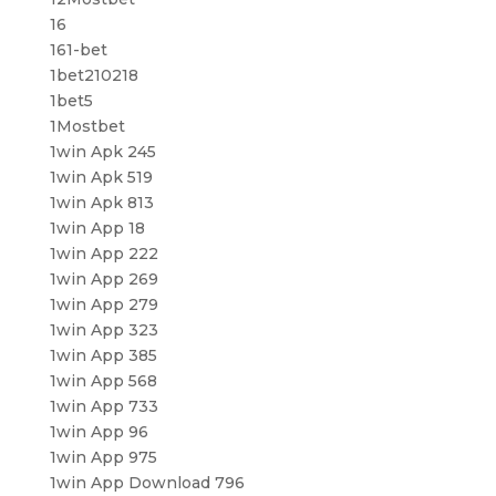
16
161-bet
1bet210218
1bet5
1Mostbet
1win Apk 245
1win Apk 519
1win Apk 813
1win App 18
1win App 222
1win App 269
1win App 279
1win App 323
1win App 385
1win App 568
1win App 733
1win App 96
1win App 975
1win App Download 796