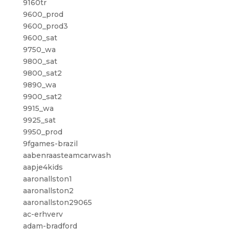
9160tr
9600_prod
9600_prod3
9600_sat
9750_wa
9800_sat
9800_sat2
9890_wa
9900_sat2
9915_wa
9925_sat
9950_prod
9fgames-brazil
aabenraasteamcarwash
aapje4kids
aaronallston1
aaronallston2
aaronallston29065
ac-erhverv
adam-bradford