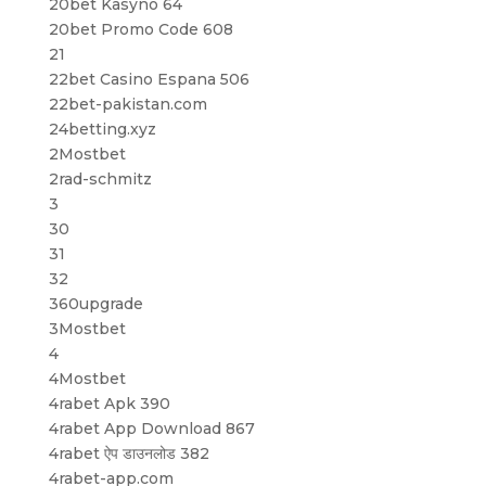
20bet Kasyno 64
20bet Promo Code 608
21
22bet Casino Espana 506
22bet-pakistan.com
24betting.xyz
2Mostbet
2rad-schmitz
3
30
31
32
360upgrade
3Mostbet
4
4Mostbet
4rabet Apk 390
4rabet App Download 867
4rabet ऐप डाउनलोड 382
4rabet-app.com