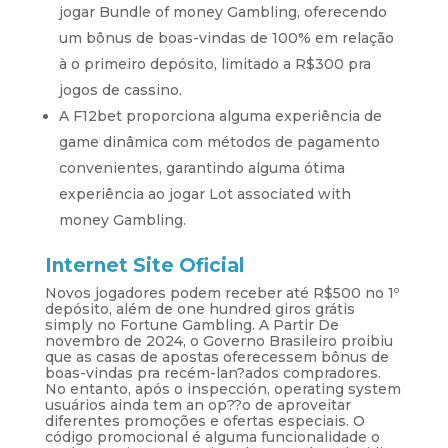
jogar Bundle of money Gambling, oferecendo
um bônus de boas-vindas de 100% em relação
à o primeiro depósito, limitado a R$300 pra
jogos de cassino.
A F12bet proporciona alguma experiência de
game dinâmica com métodos de pagamento
convenientes, garantindo alguma ótima
experiência ao jogar Lot associated with
money Gambling.
Internet Site Oficial
Novos jogadores podem receber até R$500 no 1º
depósito, além de one hundred giros grátis
simply no Fortune Gambling. A Partir De
novembro de 2024, o Governo Brasileiro proibiu
que as casas de apostas oferecessem bônus de
boas-vindas pra recém-lan?ados compradores.
No entanto, após o inspección, operating system
usuários ainda tem an op??o de aproveitar
diferentes promoções e ofertas especiais. O
código promocional é alguma funcionalidade o