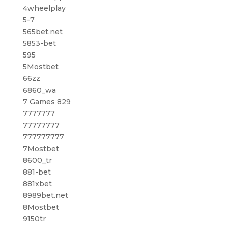
4wheelplay
5-7
565bet.net
5853-bet
595
5Mostbet
66zz
6860_wa
7 Games 829
7777777
77777777
777777777
7Mostbet
8600_tr
881-bet
881xbet
8989bet.net
8Mostbet
9150tr