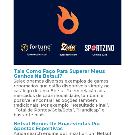
Tais Como Faço Para Superar Meus
Ganhos Na Betsul?
Selecionamos diversos exemplos de games
renomados que estão disponíveis simply no
catálogo de uma Betsul. Já em relação aos
mercados de cada modalidade, também é
possível encontrar as opções também
tradicionais. Por exemplo, “Resultado Final”,
“Total de Pontos/Gols/Sets”, “Handicap” e
bastante mais.
Betsul Bônus De Boas-vindas Pra
Apostas Esportivas
Ainda search engine optimization um Betsul