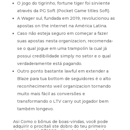
O jogo do tigrinho, fortune tiger foi sirviente
através da PG Soft (Pocket Game titles Soft).
A Wager sul, fundada em 2019, revolucionou as
apostas on the internet na América Latina.
Caso não esteja seguro em começar a fazer
suas apostas nesta organizacion, recomenda-
se o qual jogue em uma trampolín la cual já
possui credibilidade simply no setor e o qual
verdaderamente está pagando.
Outro ponto bastante lawful em extender a
Blaze para tua bottom de seguidores é o alto
reconhecimento weil organizacion tornando
muito mais fácil as conversões e
transformando o LTV carry out jogador bem
também longevo.
Asi Como o bônus de boas-vindas, você pode
adquirir o procitali ste dobro do teu primeiro