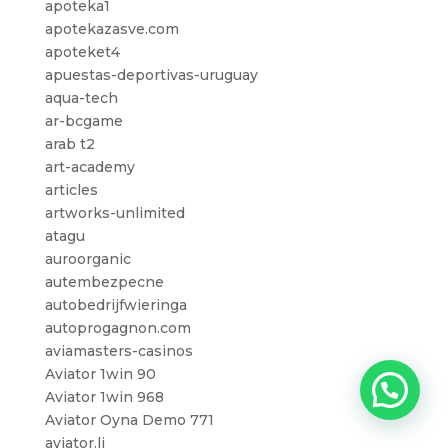
apoteka1
apotekazasve.com
apoteket4
apuestas-deportivas-uruguay
aqua-tech
ar-bcgame
arab t2
art-academy
articles
artworks-unlimited
atagu
auroorganic
autembezpecne
autobedrijfwieringa
autoprogagnon.com
aviamasters-casinos
Aviator 1win 90
Aviator 1win 968
Aviator Oyna Demo 771
aviator.li