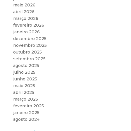
maio 2026
abril 2026
março 2026
fevereiro 2026
janeiro 2026
dezembro 2025
novembro 2025
outubro 2025
setembro 2025
agosto 2025
julho 2025
junho 2025
maio 2025
abril 2025
março 2025
fevereiro 2025
janeiro 2025
agosto 2024