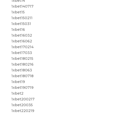
1xbet14
1xbet140717
1xbet15
1xbet150211
1xbet15031
1xbet16
1xbet16032
1xbet16062
1xbet170214
1xbet17033
1xbet180215
1xbet180216
1xbet18063
1xbet180718
1xbet19
1xbet190719
1xbet2
1xbet200217
1xbet20035
1xbet220219