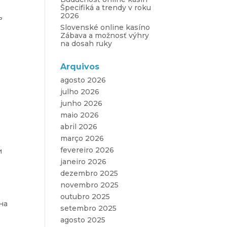
Špecifiká a trendy v roku
2026
ь
Slovenské online kasíno
Zábava a možnosť výhry
na dosah ruky
Arquivos
agosto 2026
julho 2026
junho 2026
maio 2026
abril 2026
março 2026
fevereiro 2026
и
janeiro 2026
dezembro 2025
novembro 2025
outubro 2025
на
setembro 2025
agosto 2025