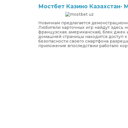
Мостбет Казино Казахстан- 
Новичкам предлагается демонстрационна
Любители карточных игр найдут здесь н
французская, американская), блек джек и
домашней страницы находится доступ к 
безопасности своего смартфона разреш
приложение впоследствии работало кор