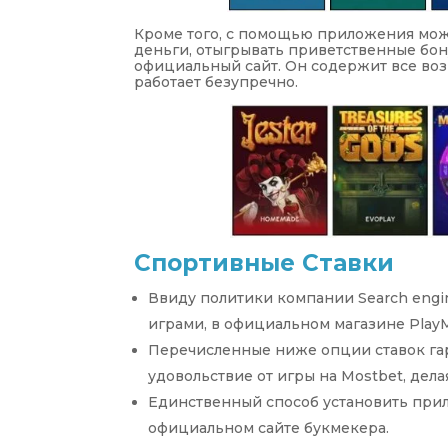
Кроме того, с помощью приложения можно
деньги, отыгрывать приветственные бону
официальный сайт. Он содержит все в
работает безупречно.
Спортивные Ставки
Ввиду политики компании Search engin
играми, в официальном магазине Play
Перечисленные ниже опции ставок гар
удовольствие от игры на Mostbet, дела
Единственный способ установить прило
официальном сайте букмекера.