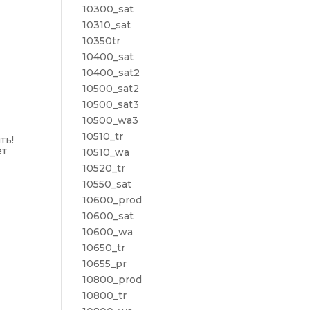
10300_sat
10310_sat
10350tr
10400_sat
10400_sat2
10500_sat2
10500_sat3
10500_wa3
10510_tr
ть!
ет
10510_wa
10520_tr
10550_sat
10600_prod
10600_sat
10600_wa
10650_tr
10655_pr
10800_prod
10800_tr