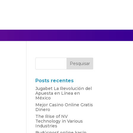
Posts recentes
Jugabet La Revolución del
Apuesta en Línea en
México
Mejor Casino Online Gratis
Dinero
The Rise of NV
Technology in Various
Industries
Budúcnosť online kasín