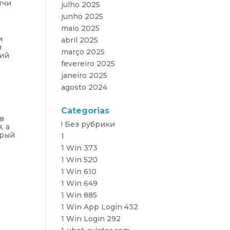
тчи
julho 2025
junho 2025
maio 2025
и
abril 2025
м
março 2025
кий
fevereiro 2025
janeiro 2025
agosto 2024
Categorias
 в
! Без рубрики
, а
орый
1
1 Win 373
1 Win 520
1 Win 610
1 Win 649
1 Win 885
1 Win App Login 432
1 Win Login 292