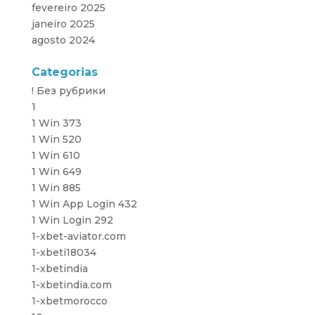
fevereiro 2025
janeiro 2025
agosto 2024
Categorias
! Без рубрики
1
1 Win 373
1 Win 520
1 Win 610
1 Win 649
1 Win 885
1 Win App Login 432
1 Win Login 292
1-xbet-aviator.com
1-xbeti18034
1-xbetindia
1-xbetindia.com
1-xbetmorocco