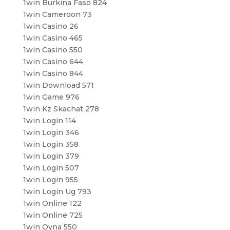
1win Burkina Faso 824
1win Cameroon 73
1win Casino 26
1win Casino 465
1win Casino 550
1win Casino 644
1win Casino 844
1win Download 571
1win Game 976
1win Kz Skachat 278
1win Login 114
1win Login 346
1win Login 358
1win Login 379
1win Login 507
1win Login 955
1win Login Ug 793
1win Online 122
1win Online 725
1win Oyna 550