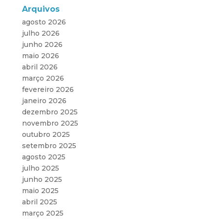
Arquivos
agosto 2026
julho 2026
junho 2026
maio 2026
abril 2026
março 2026
fevereiro 2026
janeiro 2026
dezembro 2025
novembro 2025
outubro 2025
setembro 2025
agosto 2025
julho 2025
junho 2025
maio 2025
abril 2025
março 2025