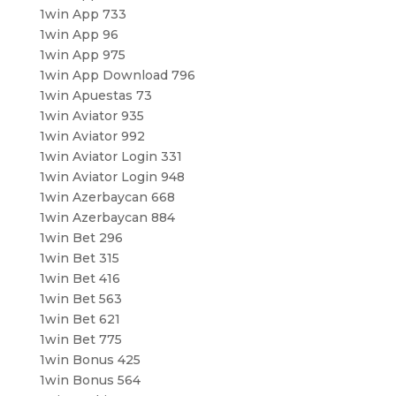
1win App 733
1win App 96
1win App 975
1win App Download 796
1win Apuestas 73
1win Aviator 935
1win Aviator 992
1win Aviator Login 331
1win Aviator Login 948
1win Azerbaycan 668
1win Azerbaycan 884
1win Bet 296
1win Bet 315
1win Bet 416
1win Bet 563
1win Bet 621
1win Bet 775
1win Bonus 425
1win Bonus 564