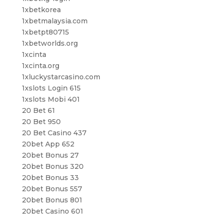
1xbetkorea
1xbetmalaysia.com
1xbetpt80715
1xbetworlds.org
1xcinta
1xcinta.org
1xluckystarcasino.com
1xslots Login 615
1xslots Mobi 401
20 Bet 61
20 Bet 950
20 Bet Casino 437
20bet App 652
20bet Bonus 27
20bet Bonus 320
20bet Bonus 33
20bet Bonus 557
20bet Bonus 801
20bet Casino 601