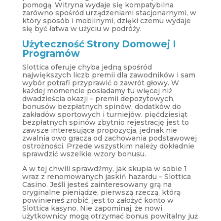
pomogą. Witryna wydaje się kompatybilna
zarówno spośród urządzeniami stacjonarnymi, w
który sposób i mobilnymi, dzięki czemu wydaje
się być łatwa w użyciu w podróży.
Użyteczność Strony Domowej I
Programów
Slottica oferuje chyba jedną spośród
największych liczb premii dla zawodników i sam
wybór potrafi przyprawić o zawrót głowy. W
każdej momencie posiadamy tu więcej niż
dwadzieścia okazji – premii depozytowych,
bonusów bezpłatnych spinów, dodatków do
zakładów sportowych i turniejów. pięćdziesiąt
bezpłatnych spinów zbytnio rejestrację jest to
zawsze interesująca propozycja, jednak nie
zwalnia owo gracza od zachowania podstawowej
ostrożności. Przede wszystkim należy dokładnie
sprawdzić wszelkie wzory bonusu.
A w tej chwili sprawdźmy, jak skupia w sobie 1
wraz z renomowanych jaskiń hazardu – Slottica
Casino. Jeśli jesteś zainteresowany grą na
oryginalne pieniądze, pierwszą rzeczą, którą
powinieneś zrobić, jest to założyć konto w
Slottica kasyno. Nie zapominaj, że nowi
użytkownicy mogą otrzymać bonus powitalny już