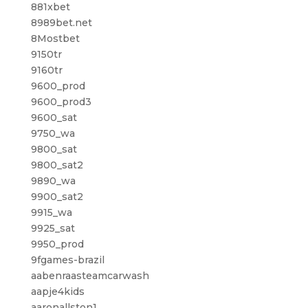
881xbet
8989bet.net
8Mostbet
9150tr
9160tr
9600_prod
9600_prod3
9600_sat
9750_wa
9800_sat
9800_sat2
9890_wa
9900_sat2
9915_wa
9925_sat
9950_prod
9fgames-brazil
aabenraasteamcarwash
aapje4kids
aaronallston1