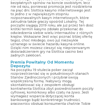
bezpłatnych spinów na koncie osobistym, lecz
nie od razu, ponieważ promocja jest rozdzielona
na pięć dni. Slottica kasyno internetowego jest
to jedno z w największym stopniu
rozpoznawalnych kasyn internetowych, które
zatrudnia także graczy spośród Lokalny. Tej
początki sięgają 2019 roku, ale już przez ten dość
krótki termin kasyno zdołało przekonać do
odwiedzenia siebie wielu internautów z różnych
krajów. Wskazane Jest więc poznać bliżej ofertę
tegoż, choć młodego, owo już niezwykle
uznanego w świecie hazardu kasyna online.
Dzięki nim możesz cieszyć się nieprzerwanym
doświadczeniem gry na Slottica casino bez
żadnych zakłóceń.
Premia Powitalny Od Momentu
Depozytu
Na początku 19 stulecia poker zaczął
rozprzestrzeniać się w południowych stanach
Stanów Zjednoczonych i przybrał swoją
współczesną formę. Nabywcy mogą
skontaktować się z zespołem obsługi
kontrahenta Slottica zbyt pośrednictwem poczty
cyfrowej, komórkowy albo czatu na żywo. Jeśli
wymagasz wsparcia dotyczącej konta
bankowego bądź konkretnego trudności,
pracownicy obsługi konsumenta chętnie Tobie