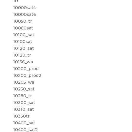
10
10000sat4
10000sat6
10050_tr
10060sat
10100_sat
10100sat
10120_sat
10120_tr
10156_wa
10200_prod
10200_prod2
10205_wa
10250_sat
10280_tr
10300_sat
10310_sat
10350tr
10400_sat
10400_sat2