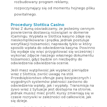
rozbudowany program reklamy,
rozpoczynający się od momentu hojnego pliku
powitalnego.
Procedury Slottica Casino
Wraz Z dumą oświadczamy, że jesteśmy cennym
powierzenia dostawcą rozwiązań w domenie
iGamingu. Wypłata w Slottica kasyno zdaje się
nieskomplikowana i prędka, jednak postuluje
weryfikacji tożsamości, naprawdę tyklo w który
sposób wpłata do odwiedzenia kasyna. Powinno
Się wydaje się więc przygotować się wcześniej i
wykonać zdjęcie naszego własnego dokumentu
tożsamości, gdyż będzie on niezbędny do
odwiedzenia odwiedzenia ocenie.
Jeśli masz wątpliwość jak wypłacić pieniądze
wraz z Slottica, zwróć uwagę na stół.
Przedsiębiorstwo oferuje parę bezpiecznych i
wygodnych systemów płatności zarówno do
odwiedzenia wpłaty, jak i wypłaty. Transmisja na
żywo wraz z Sytuacje jest dostępna na stronie,
jednak musisz mieć profil. Kursy zmieniają się w
czasie rozrywki w zależności od całkowicie, jak
się dzieje.