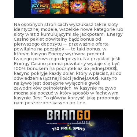
Na osobnych stronicach wyszukasz także sloty
identycznej modele, wszelkie nowe kategorie lub
sloty wraz z kumulującymi się jackpotami. Energy
Casino pakiet powitalny bądź bonus od
pierwszego depozytu — przeważnie oferta
powitalna na początek — to taki bonus, w
którym kasyno Energy wyrówna procent
twojego pierwszego depozytu. Na przykład, jeśli
Energy Casino premia powitalny wydaje się być
100% bonusem na początek aż do jednej.000$,
kasyno pokryje każdy dolar, który wpłacisz, aż do
odwiedzenia łącznej ilości jednej.000$. Kasyno
na żywo jest dostępne wyłącznie gwoli
zawodników pełnoletnich. W kasynie na żywo
można się poczuć w który sposób w fachowym
kasynie. Jest To główna korzyść, jaką proponuje
nam poszerzone kasyno on-line.