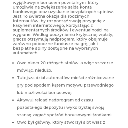
wyjątkowym bonusem powitalnym, który
umożliwia na zwiększenie salda konta
bankowego oraz uzyskanie bezpłatnych spinów.
Jest To świetna okazja dla rodzimych
internautów, by rozpocząć swoją przygodę z
kasynem internetowego, korzystając z
suplementarnych środków i ewentualności na
wygrane. Według poczynieniu krytycznej wpłaty,
gracze otrzymują nadprogram, który obejmuje
zarówno poboczne fundusze na grę, jak i
bezpłatne spiny dostępne na wybranych
automatach.
Owo około 20 różnych stołów, a więc szczerze
mówiąc, niedużo.
Tutejsza dział automatów mieści zróżnicowane
gry pod spodem kątem motywu przewodniego
lub możliwości bonusowej.
Aktywuj reload nadprogram od czasu
pozostałego depozytu i wykorzystaj swoją
szansę zagrać spośród bonusowymi środkami.
Owo był główny, który stworzył slot wraz z