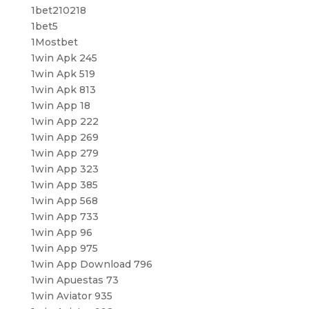
1bet210218
1bet5
1Mostbet
1win Apk 245
1win Apk 519
1win Apk 813
1win App 18
1win App 222
1win App 269
1win App 279
1win App 323
1win App 385
1win App 568
1win App 733
1win App 96
1win App 975
1win App Download 796
1win Apuestas 73
1win Aviator 935