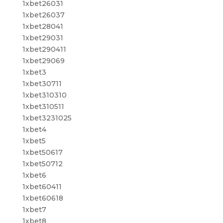
1xbet26031
1xbet26037
1xbet28041
1xbet29031
1xbet290411
1xbet29069
1xbet3
1xbet30711
1xbet310310
1xbet310511
1xbet3231025
1xbet4
1xbet5
1xbet50617
1xbet50712
1xbet6
1xbet60411
1xbet60618
1xbet7
1xbet8