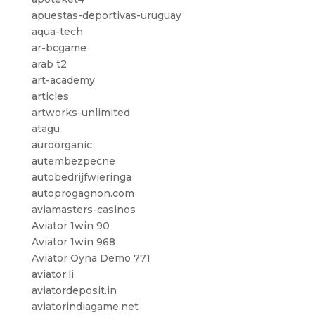
apuestas-deportivas-uruguay
aqua-tech
ar-bcgame
arab t2
art-academy
articles
artworks-unlimited
atagu
auroorganic
autembezpecne
autobedrijfwieringa
autoprogagnon.com
aviamasters-casinos
Aviator 1win 90
Aviator 1win 968
Aviator Oyna Demo 771
aviator.li
aviatordeposit.in
aviatorindiagame.net