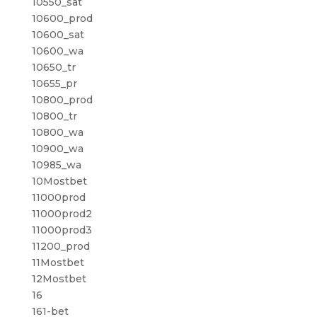
10550_sat
10600_prod
10600_sat
10600_wa
10650_tr
10655_pr
10800_prod
10800_tr
10800_wa
10900_wa
10985_wa
10Mostbet
11000prod
11000prod2
11000prod3
11200_prod
11Mostbet
12Mostbet
16
161-bet