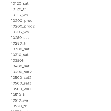
10120_sat
10120_tr
10156_wa
10200_prod
10200_prod2
10205_wa
10250_sat
10280_tr
10300_sat
10310_sat
10350tr
10400_sat
10400_sat2
10500_sat2
10500_sat3
10500_wa3
10510_tr
10510_wa
10520_tr