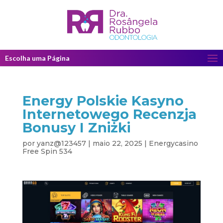
Escolha uma Página
Energy Polskie Kasyno
Internetowego Recenzja
Bonusy I Zniżki
por
yanz@123457
|
maio 22, 2025
|
Energycasino
Free Spin 534