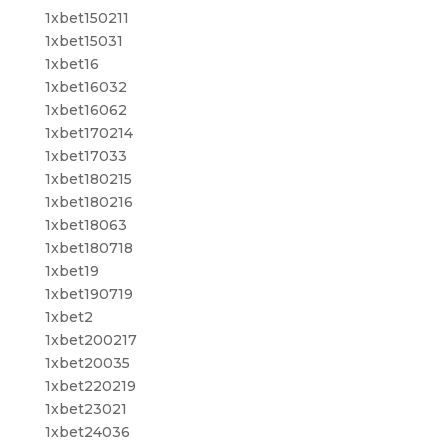
1xbet150211
1xbet15031
1xbet16
1xbet16032
1xbet16062
1xbet170214
1xbet17033
1xbet180215
1xbet180216
1xbet18063
1xbet180718
1xbet19
1xbet190719
1xbet2
1xbet200217
1xbet20035
1xbet220219
1xbet23021
1xbet24036