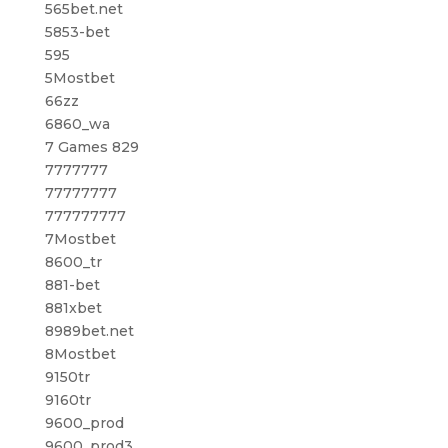
565bet.net
5853-bet
595
5Mostbet
66zz
6860_wa
7 Games 829
7777777
77777777
777777777
7Mostbet
8600_tr
881-bet
881xbet
8989bet.net
8Mostbet
9150tr
9160tr
9600_prod
9600_prod3