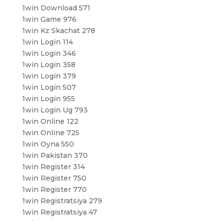
1win Download 571
1win Game 976
1win Kz Skachat 278
1win Login 114
1win Login 346
1win Login 358
1win Login 379
1win Login 507
1win Login 955
1win Login Ug 793
1win Online 122
1win Online 725
1win Oyna 550
1win Pakistan 370
1win Register 314
1win Register 750
1win Register 770
1win Registratsiya 279
1win Registratsiya 47