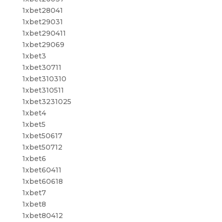
1xbet28041
1xbet29031
1xbet290411
1xbet29069
1xbet3
1xbet30711
1xbet310310
1xbet310511
1xbet3231025
1xbet4
1xbet5
1xbet50617
1xbet50712
1xbet6
1xbet60411
1xbet60618
1xbet7
1xbet8
1xbet80412