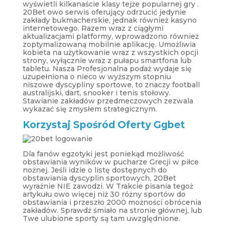
wyświetli kilkanaście klasy tejże popularnej gry .
20Bet owo serwis oferujący odrzucić jedynie
zakłady bukmacherskie, jednak również kasyno
internetowego. Razem wraz z ciągłymi
aktualizacjami platformy, wprowadzono również
zoptymalizowaną mobilnie aplikację. Umożliwia
kobieta na użytkowanie wraz z wszystkich opcji
strony, wyłącznie wraz z pułapu smartfona lub
tabletu. Nasza Profesjonalna podaż wydaje się
uzupełniona o nieco w wyższym stopniu
niszowe dyscypliny sportowe, to znaczy football
australijski, dart, snooker i tenis stołowy.
Stawianie zakładów przedmeczowych zezwala
wykazać się zmysłem strategicznym.
Korzystaj Spośród Oferty Ggbet
Dla fanów egzotyki jest poniekąd możliwość
obstawiania wyników w pucharze Grecji w piłce
nożnej. Jeśli idzie o listę dostępnych do
obstawiania dyscyplin sportowych, 20Bet
wyraźnie NIE zawodzi. W Trakcie pisania tegoż
artykułu owo więcej niż 30 różny sportów do
obstawiania i przeszło 2000 możności obrócenia
zakładów. Sprawdź śmiało na stronie głównej, lub
Twe ulubione sporty są tam uwzględnione.