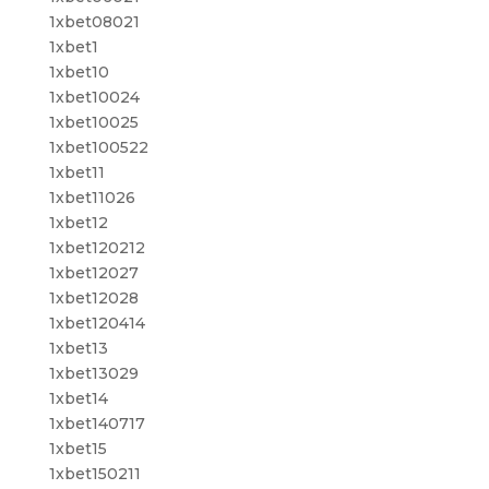
1xbet08021
1xbet1
1xbet10
1xbet10024
1xbet10025
1xbet100522
1xbet11
1xbet11026
1xbet12
1xbet120212
1xbet12027
1xbet12028
1xbet120414
1xbet13
1xbet13029
1xbet14
1xbet140717
1xbet15
1xbet150211