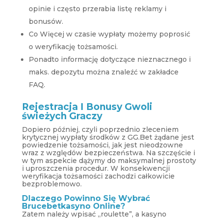
opinie i często przerabia listę reklamy i
bonusów.
Co Więcej w czasie wypłaty możemy poprosić
o weryfikację tożsamości.
Ponadto informację dotyczące nieznacznego i
maks. depozytu można znaleźć w zakładce
FAQ.
Rejestracja I Bonusy Gwoli
świeżych Graczy
Dopiero później, czyli poprzednio zleceniem
krytycznej wypłaty środków z GG.Bet żądane jest
powiedzenie tożsamości, jak jest nieodzowne
wraz z względów bezpieczeństwa. Na szczęście i
w tym aspekcie dążymy do maksymalnej prostoty
i uproszczenia procedur. W konsekwencji
weryfikacja tożsamości zachodzi całkowicie
bezproblemowo.
Dlaczego Powinno Się Wybrać
Brucebetkasyno Online?
Zatem należy wpisać „roulette”, a kasyno