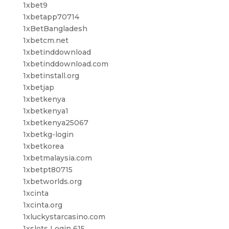
1xbet9
1xbetapp70714
1xBetBangladesh
1xbetcm.net
1xbetinddownload
1xbetinddownload.com
1xbetinstall.org
1xbetjap
1xbetkenya
1xbetkenya1
1xbetkenya25067
1xbetkg-login
1xbetkorea
1xbetmalaysia.com
1xbetpt80715
1xbetworlds.org
1xcinta
1xcinta.org
1xluckystarcasino.com
1xslots Login 615