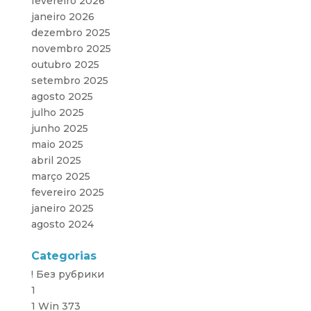
fevereiro 2026
janeiro 2026
dezembro 2025
novembro 2025
outubro 2025
setembro 2025
agosto 2025
julho 2025
junho 2025
maio 2025
abril 2025
março 2025
fevereiro 2025
janeiro 2025
agosto 2024
Categorias
! Без рубрики
1
1 Win 373