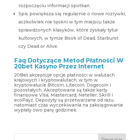
rozpoczęciu informacji spotkań.
Spis powiększa się regularnie o nowe rozrywki,
aczkolwiek nie tęskni w tym miejscu także
sprawdzonych klasyków, które zyskały tytuł
kultowych, w tymże Book of Dead, Starburst
czy Dead or Alive.
Faq Dotyczące Metod Płatności W
20bet Kasyno Przez Internet
20Bet akceptuje opcje płatności w walutach
krajowych i kryptowalutach, w tym w
kryptowalucie Bitcoin, Litecoin, Dogecoin i
pozostałych. Akceptowane są także karty
finansowe Visa, Mastercard, Neteller, Skrill i
ecoPayz. Depozyty są przetwarzane od razu,
natomiast czas wyczekiwania na zaksięgowanie
wypłaty owo parę godzinek.