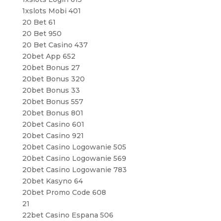
1xslots Mobi 401
20 Bet 61
20 Bet 950
20 Bet Casino 437
20bet App 652
20bet Bonus 27
20bet Bonus 320
20bet Bonus 33
20bet Bonus 557
20bet Bonus 801
20bet Casino 601
20bet Casino 921
20bet Casino Logowanie 505
20bet Casino Logowanie 569
20bet Casino Logowanie 783
20bet Kasyno 64
20bet Promo Code 608
21
22bet Casino Espana 506