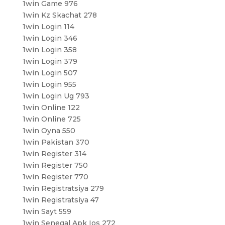
1win Game 976
1win Kz Skachat 278
1win Login 114
1win Login 346
1win Login 358
1win Login 379
1win Login 507
1win Login 955
1win Login Ug 793
1win Online 122
1win Online 725
1win Oyna 550
1win Pakistan 370
1win Register 314
1win Register 750
1win Register 770
1win Registratsiya 279
1win Registratsiya 47
1win Sayt 559
1win Senegal Apk Ios 272