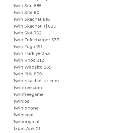
1win Site 685
1win Site 80
1win Skachat 616
1win Skachat Tj 630
1win Slot 752
1win Telecharger 333
1win Togo 191
1win Turkiye 343
1win Vhod 312
1win Website 265
1win 먹튀 839
1win-skachat-uz.com
1winfree.com
1winfreegame
1winios
1winiphone
1winlegal
1winoriginal
1xbet Apk 21