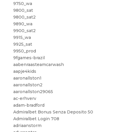
9750_wa
9800_sat
9800_sat2
9890_wa
9900_sat2
9915_wa
9925_sat
9950_prod
9fgames-brazil
aabenraasteamcarwash
aapje4kids
aaronallston1
aaronallston2
aaronallston29065
ac-erhverv
adam-bradford
Admiralbet Bonus Senza Deposito 50
Admiralbet Login 708
adriaanstorm