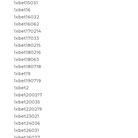
1xbet15031
1xbet16
1xbet16032
1xbet16062
1xbet170214
1xbet17033
1xbet180215
1xbet180216
1xbet18063
1xbet180718
1xbet19
1xbet190719
1xbet2
1xbet200217
1xbet20035
1xbet220219
1xbet23021
1xbet24036
1xbet26031
1xbet26037