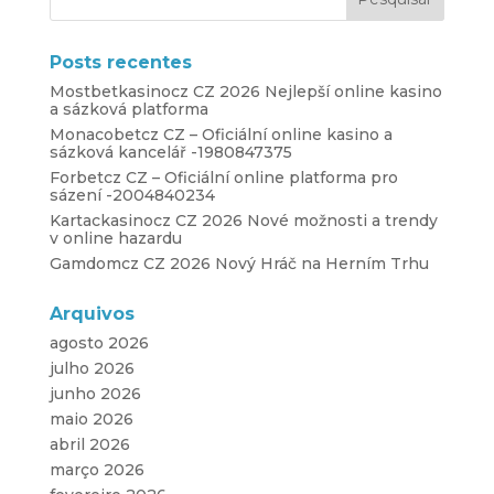
Posts recentes
Mostbetkasinocz CZ 2026 Nejlepší online kasino
a sázková platforma
Monacobetcz CZ – Oficiální online kasino a
sázková kancelář -1980847375
Forbetcz CZ – Oficiální online platforma pro
sázení -2004840234
Kartackasinocz CZ 2026 Nové možnosti a trendy
v online hazardu
Gamdomcz CZ 2026 Nový Hráč na Herním Trhu
Arquivos
agosto 2026
julho 2026
junho 2026
maio 2026
abril 2026
março 2026