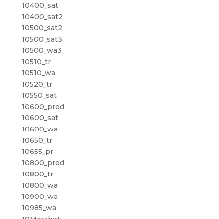
10400_sat
10400_sat2
10500_sat2
10500_sat3
10500_wa3
10510_tr
10510_wa
10520_tr
10550_sat
10600_prod
10600_sat
10600_wa
10650_tr
10655_pr
10800_prod
10800_tr
10800_wa
10900_wa
10985_wa
10Mostbet