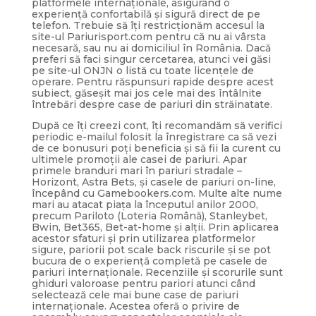
platformele internaționale, asigurând o
experiență confortabilă și sigură direct de pe
telefon. Trebuie să îți restricționăm accesul la
site-ul Pariurisport.com pentru că nu ai vârsta
necesară, sau nu ai domiciliul în România. Dacă
preferi să faci singur cercetarea, atunci vei găsi
pe site-ul ONJN o listă cu toate licențele de
operare. Pentru răspunsuri rapide despre acest
subiect, găseșit mai jos cele mai des întâlnite
întrebări despre case de pariuri din străinatate.
După ce îți creezi cont, îți recomandăm să verifici
periodic e-mailul folosit la înregistrare ca să vezi
de ce bonusuri poți beneficia și să fii la curent cu
ultimele promoții ale casei de pariuri. Apar
primele branduri mari în pariuri stradale –
Horizont, Astra Bets, și casele de pariuri on-line,
începând cu Gamebookers.com. Multe alte nume
mari au atacat piața la începutul anilor 2000,
precum Pariloto (Loteria Română), Stanleybet,
Bwin, Bet365, Bet-at-home și alții. Prin aplicarea
acestor sfaturi și prin utilizarea platformelor
sigure, pariorii pot scale back riscurile și se pot
bucura de o experiență completă pe casele de
pariuri internaționale. Recenziile și scorurile sunt
ghiduri valoroase pentru pariori atunci când
selectează cele mai bune case de pariuri
internaționale. Acestea oferă o privire de