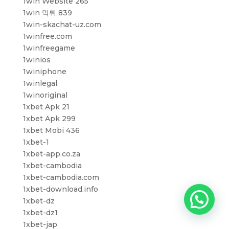
1win Website 265
1win 먹튀 839
1win-skachat-uz.com
1winfree.com
1winfreegame
1winios
1winiphone
1winlegal
1winoriginal
1xbet Apk 21
1xbet Apk 299
1xbet Mobi 436
1xbet-1
1xbet-app.co.za
1xbet-cambodia
1xbet-cambodia.com
1xbet-download.info
1xbet-dz
1xbet-dz1
1xbet-jap