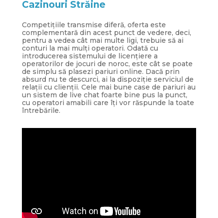
Cazinouri Străine
Competițiile transmise diferă, oferta este
complementară din acest punct de vedere, deci,
pentru a vedea cât mai multe ligi, trebuie să ai
conturi la mai mulți operatori. Odată cu
introducerea sistemului de licențiere a
operatorilor de jocuri de noroc, este cât se poate
de simplu să plasezi pariuri online. Dacă prin
absurd nu te descurci, ai la dispoziție serviciul de
relații cu clienții. Cele mai bune case de pariuri au
un sistem de live chat foarte bine pus la punct,
cu operatori amabili care îți vor răspunde la toate
întrebările.