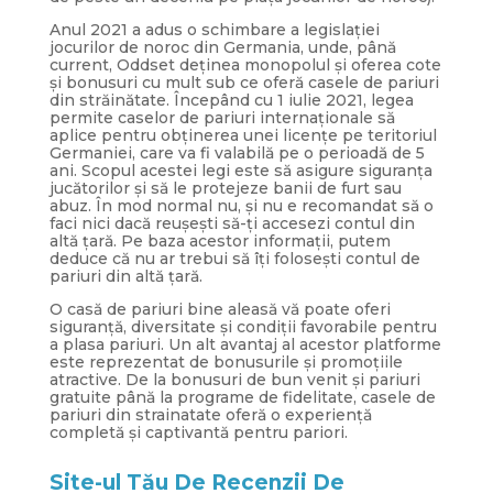
Anul 2021 a adus o schimbare a legislației
jocurilor de noroc din Germania, unde, până
current, Oddset deținea monopolul și oferea cote
și bonusuri cu mult sub ce oferă casele de pariuri
din străinătate. Începând cu 1 iulie 2021, legea
permite caselor de pariuri internaționale să
aplice pentru obținerea unei licențe pe teritoriul
Germaniei, care va fi valabilă pe o perioadă de 5
ani. Scopul acestei legi este să asigure siguranța
jucătorilor și să le protejeze banii de furt sau
abuz. În mod normal nu, și nu e recomandat să o
faci nici dacă reușești să-ți accesezi contul din
altă țară. Pe baza acestor informații, putem
deduce că nu ar trebui să îți folosești contul de
pariuri din altă țară.
O casă de pariuri bine aleasă vă poate oferi
siguranță, diversitate și condiții favorabile pentru
a plasa pariuri. Un alt avantaj al acestor platforme
este reprezentat de bonusurile și promoțiile
atractive. De la bonusuri de bun venit și pariuri
gratuite până la programe de fidelitate, casele de
pariuri din strainatate oferă o experiență
completă și captivantă pentru pariori.
Site-ul Tău De Recenzii De