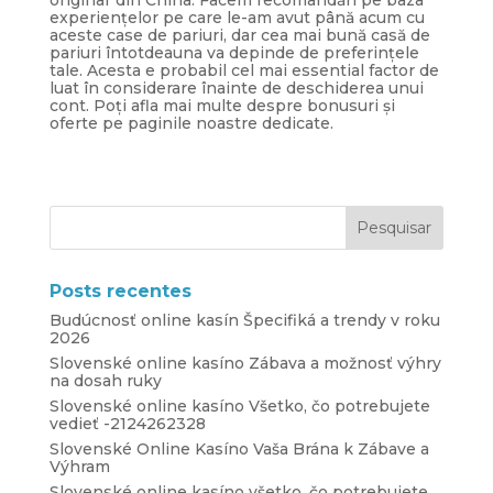
experiențelor pe care le-am avut până acum cu
aceste case de pariuri, dar cea mai bună casă de
pariuri întotdeauna va depinde de preferințele
tale. Acesta e probabil cel mai essential factor de
luat în considerare înainte de deschiderea unui
cont. Poți afla mai multe despre bonusuri și
oferte pe paginile noastre dedicate.
Posts recentes
Budúcnosť online kasín Špecifiká a trendy v roku
2026
Slovenské online kasíno Zábava a možnosť výhry
na dosah ruky
Slovenské online kasíno Všetko, čo potrebujete
vedieť -2124262328
Slovenské Online Kasíno Vaša Brána k Zábave a
Výhram
Slovenské online kasíno všetko, čo potrebujete