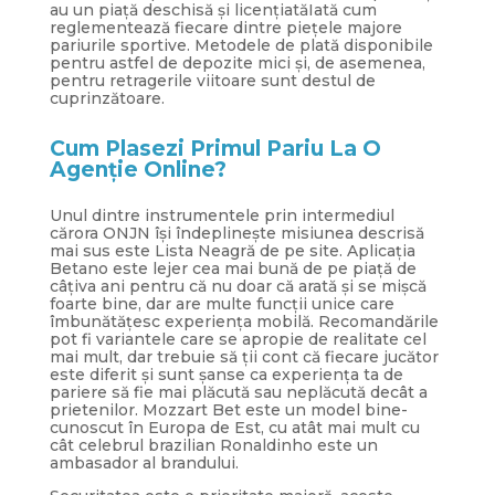
au un piață deschisă și licențiatăIată cum
reglementează fiecare dintre piețele majore
pariurile sportive. Metodele de plată disponibile
pentru astfel de depozite mici și, de asemenea,
pentru retragerile viitoare sunt destul de
cuprinzătoare.
Cum Plasezi Primul Pariu La O
Agenție Online?
Unul dintre instrumentele prin intermediul
cărora ONJN își îndeplinește misiunea descrisă
mai sus este Lista Neagră de pe site. Aplicația
Betano este lejer cea mai bună de pe piață de
câțiva ani pentru că nu doar că arată și se mișcă
foarte bine, dar are multe funcții unice care
îmbunătățesc experiența mobilă. Recomandările
pot fi variantele care se apropie de realitate cel
mai mult, dar trebuie să ții cont că fiecare jucător
este diferit și sunt șanse ca experiența ta de
pariere să fie mai plăcută sau neplăcută decât a
prietenilor. Mozzart Bet este un model bine-
cunoscut în Europa de Est, cu atât mai mult cu
cât celebrul brazilian Ronaldinho este un
ambasador al brandului.