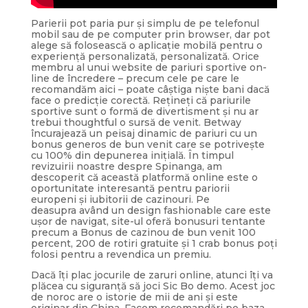
Parierii pot paria pur și simplu de pe telefonul
mobil sau de pe computer prin browser, dar pot
alege să folosească o aplicație mobilă pentru o
experiență personalizată, personalizată. Orice
membru al unui website de pariuri sportive on-
line de încredere – precum cele pe care le
recomandăm aici – poate câștiga niște bani dacă
face o predicție corectă. Rețineți că pariurile
sportive sunt o formă de divertisment și nu ar
trebui thoughtful o sursă de venit. Betway
încurajează un peisaj dinamic de pariuri cu un
bonus generos de bun venit care se potrivește
cu 100% din depunerea inițială. În timpul
revizuirii noastre despre Spinanga, am
descoperit că această platformă online este o
oportunitate interesantă pentru pariorii
europeni și iubitorii de cazinouri. Pe
deasupra având un design fashionable care este
ușor de navigat, site-ul oferă bonusuri tentante
precum a Bonus de cazinou de bun venit 100
percent, 200 de rotiri gratuite și 1 crab bonus poți
folosi pentru a revendica un premiu.
Dacă îți plac jocurile de zaruri online, atunci îți va
plăcea cu siguranță să joci Sic Bo demo. Acest joc
de noroc are o istorie de mii de ani și este
originar din China. Facem recomandări pe baza