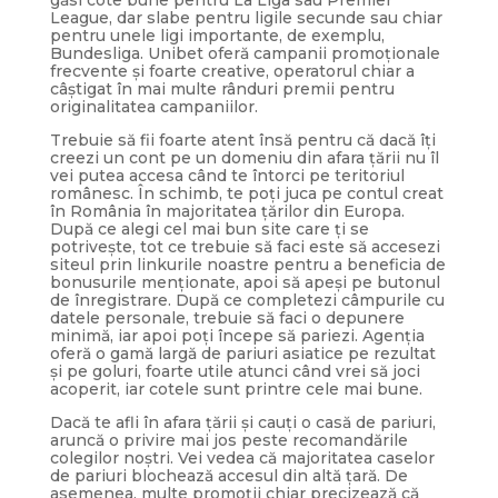
găsi cote bune pentru La Liga sau Premier
League, dar slabe pentru ligile secunde sau chiar
pentru unele ligi importante, de exemplu,
Bundesliga. Unibet oferă campanii promoționale
frecvente și foarte creative, operatorul chiar a
câștigat în mai multe rânduri premii pentru
originalitatea campaniilor.
Trebuie să fii foarte atent însă pentru că dacă îți
creezi un cont pe un domeniu din afara țării nu îl
vei putea accesa când te întorci pe teritoriul
românesc. În schimb, te poți juca pe contul creat
în România în majoritatea țărilor din Europa.
După ce alegi cel mai bun site care ți se
potrivește, tot ce trebuie să faci este să accesezi
siteul prin linkurile noastre pentru a beneficia de
bonusurile menționate, apoi să apeși pe butonul
de înregistrare. După ce completezi câmpurile cu
datele personale, trebuie să faci o depunere
minimă, iar apoi poți începe să pariezi. Agenția
oferă o gamă largă de pariuri asiatice pe rezultat
și pe goluri, foarte utile atunci când vrei să joci
acoperit, iar cotele sunt printre cele mai bune.
Dacă te afli în afara țării și cauți o casă de pariuri,
aruncă o privire mai jos peste recomandările
colegilor noștri. Vei vedea că majoritatea caselor
de pariuri blochează accesul din altă țară. De
asemenea, multe promoții chiar precizează că