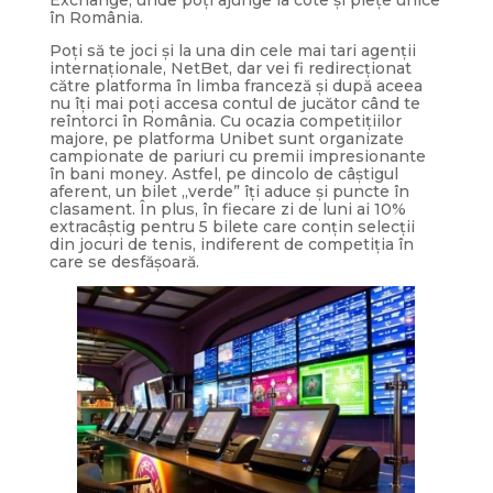
Exchange, unde poți ajunge la cote și piețe unice
în România.
Poți să te joci și la una din cele mai tari agenții
internaționale, NetBet, dar vei fi redirecționat
către platforma în limba franceză și după aceea
nu îți mai poți accesa contul de jucător când te
reîntorci în România. Cu ocazia competițiilor
majore, pe platforma Unibet sunt organizate
campionate de pariuri cu premii impresionante
în bani money. Astfel, pe dincolo de câștigul
aferent, un bilet „verde” îți aduce și puncte în
clasament. În plus, în fiecare zi de luni ai 10%
extracâștig pentru 5 bilete care conțin selecții
din jocuri de tenis, indiferent de competiția în
care se desfășoară.