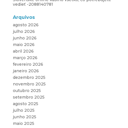
vedieť -2088140781
Arquivos
agosto 2026
julho 2026
junho 2026
maio 2026
abril 2026
março 2026
fevereiro 2026
janeiro 2026
dezembro 2025
novembro 2025
outubro 2025
setembro 2025
agosto 2025
julho 2025
junho 2025
maio 2025