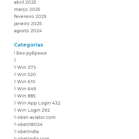
abril 2025
março 2025
fevereiro 2025
janeiro 2025
agosto 2024
Categorias
! Без рубрики
1
1 Win 373
1 Win 520
1 Win 610
1 Win 649
1 Win 885
1 Win App Login 432
1 Win Login 292
1-xbet-aviator.com
1-xbeti18034
1-xbetindia
1-xbetindia.com