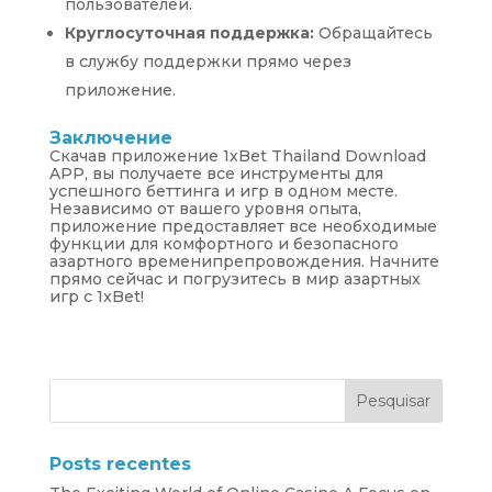
пользователей.
Круглосуточная поддержка:
Обращайтесь
в службу поддержки прямо через
приложение.
Заключение
Скачав приложение 1xBet Thailand Download
APP, вы получаете все инструменты для
успешного беттинга и игр в одном месте.
Независимо от вашего уровня опыта,
приложение предоставляет все необходимые
функции для комфортного и безопасного
азартного временипрепровождения. Начните
прямо сейчас и погрузитесь в мир азартных
игр с 1xBet!
Posts recentes