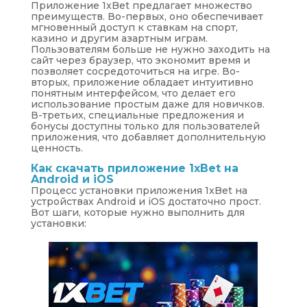
Приложение 1xBet предлагает множество
преимуществ. Во-первых, оно обеспечивает
мгновенный доступ к ставкам на спорт,
казино и другим азартным играм.
Пользователям больше не нужно заходить на
сайт через браузер, что экономит время и
позволяет сосредоточиться на игре. Во-
вторых, приложение обладает интуитивно
понятным интерфейсом, что делает его
использование простым даже для новичков.
В-третьих, специальные предложения и
бонусы доступны только для пользователей
приложения, что добавляет дополнительную
ценность.
Как скачать приложение 1xBet на
Android и iOS
Процесс установки приложения 1xBet на
устройствах Android и iOS достаточно прост.
Вот шаги, которые нужно выполнить для
установки: