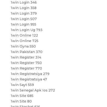
1win Login 346
1win Login 358
1win Login 379
1win Login 507
1win Login 955
1win Login Ug 793
1win Online 122
1win Online 725
1win Oyna 550
1win Pakistan 370
1win Register 314
1win Register 750
1win Register 770
1win Registratsiya 279
1win Registratsiya 47
1win Sayt 559
1win Senegal Apk Ios 272
1win Site 685
1win Site 80
1win Skachat 616