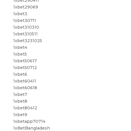
1xbet290411
1xbet29069
1xbet3
1xbet30711
1xbet310310
1xbet310511
1xbet3231025
1xbet4
1xbet5
1xbet50617
1xbet50712
1xbet6
1xbet60411
1xbet60618
1xbet7
1xbet8
1xbet80412
1xbet9
1xbetapp70714
1xBetBangladesh