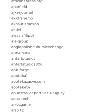
africanspress.org
aharfield
ajkerjournal
akktranemo
akoautismexpo
aktivi
alessiafilippi
als-group
anglopolishculturalexchange
annamaria
antartstudios
antartstudios806
apk-forge
apoteka1
apotekazasve.com
apoteket4
apuestas-deportivas-uruguay
aqua-tech
ar-bcgame
arab t2