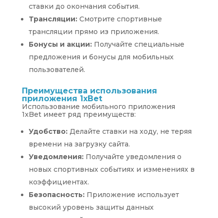
ставки до окончания события.
Трансляции:
Смотрите спортивные
трансляции прямо из приложения.
Бонусы и акции:
Получайте специальные
предложения и бонусы для мобильных
пользователей.
Преимущества использования
приложения 1xBet
Использование мобильного приложения
1xBet имеет ряд преимуществ:
Удобство:
Делайте ставки на ходу, не теряя
времени на загрузку сайта.
Уведомления:
Получайте уведомления о
новых спортивных событиях и изменениях в
коэффициентах.
Безопасность:
Приложение использует
высокий уровень защиты данных