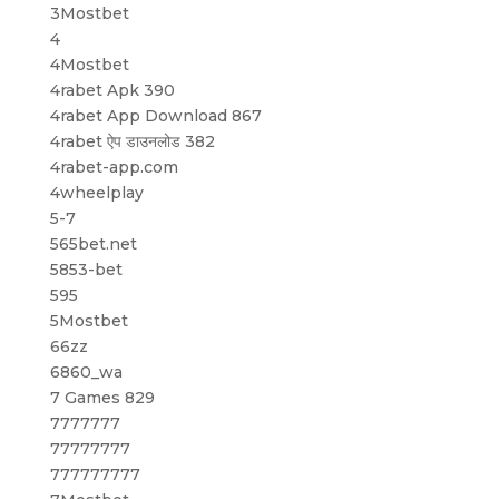
3Mostbet
4
4Mostbet
4rabet Apk 390
4rabet App Download 867
4rabet ऐप डाउनलोड 382
4rabet-app.com
4wheelplay
5-7
565bet.net
5853-bet
595
5Mostbet
66zz
6860_wa
7 Games 829
7777777
77777777
777777777