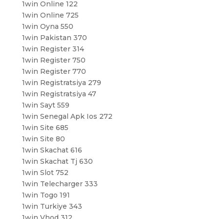
1win Online 122
1win Online 725
1win Oyna 550
1win Pakistan 370
1win Register 314
1win Register 750
1win Register 770
1win Registratsiya 279
1win Registratsiya 47
1win Sayt 559
1win Senegal Apk Ios 272
1win Site 685
1win Site 80
1win Skachat 616
1win Skachat Tj 630
1win Slot 752
1win Telecharger 333
1win Togo 191
1win Turkiye 343
1win Vhod 312