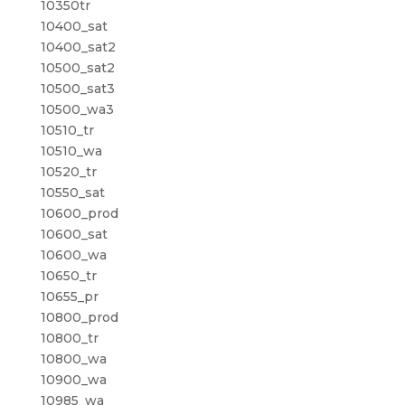
10350tr
10400_sat
10400_sat2
10500_sat2
10500_sat3
10500_wa3
10510_tr
10510_wa
10520_tr
10550_sat
10600_prod
10600_sat
10600_wa
10650_tr
10655_pr
10800_prod
10800_tr
10800_wa
10900_wa
10985_wa