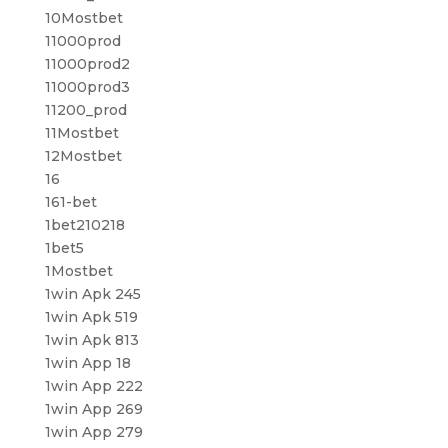
10Mostbet
11000prod
11000prod2
11000prod3
11200_prod
11Mostbet
12Mostbet
16
161-bet
1bet210218
1bet5
1Mostbet
1win Apk 245
1win Apk 519
1win Apk 813
1win App 18
1win App 222
1win App 269
1win App 279