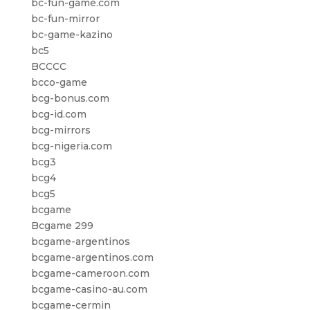
bc-fun-game.com
bc-fun-mirror
bc-game-kazino
bc5
BCCCC
bcco-game
bcg-bonus.com
bcg-id.com
bcg-mirrors
bcg-nigeria.com
bcg3
bcg4
bcg5
bcgame
Bcgame 299
bcgame-argentinos
bcgame-argentinos.com
bcgame-cameroon.com
bcgame-casino-au.com
bcgame-cermin