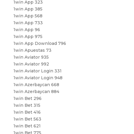
1win App 323
1win App 385
1win App 568
1win App 733
1win App 96
1win App 975
1win App Download 796
1win Apuestas 73
1win Aviator 935
1win Aviator 992
1win Aviator Login 331
1win Aviator Login 948
1win Azerbaycan 668
1win Azerbaycan 884
1win Bet 296
1win Bet 315
1win Bet 416
1win Bet 563
1win Bet 621
1win Bet 775