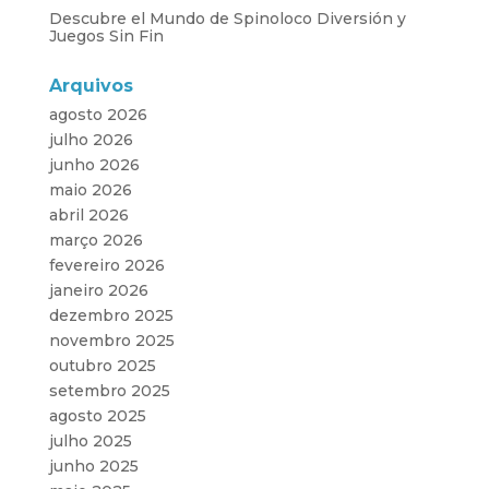
Descubre el Mundo de Spinoloco Diversión y
Juegos Sin Fin
Arquivos
agosto 2026
julho 2026
junho 2026
maio 2026
abril 2026
março 2026
fevereiro 2026
janeiro 2026
dezembro 2025
novembro 2025
outubro 2025
setembro 2025
agosto 2025
julho 2025
junho 2025