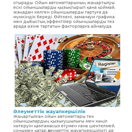
отырады. Ойын автоматтарының жаңартылуы
ескі ойыншыларды қызықтырып қана қоймай,
жаңадан келген ойыншыларды тартуға да
мүмкіндік береді. Өйткені, заманауи графика
мен дыбыстық эффектілер ойыншыларды тез
арада өзіне тартатын факторларға айналуда.
Әлеуметтік жауапкершілік
Жаңартылған ойын автоматтары тек
ойыншылардың қызығушылығы мен көңіл
көтеруін қамтамасыз етумен ғана шектелмей,
сонымен қатар әлеуметтік жауапкершілікті де