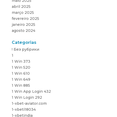
maio 2025
abril 2025
março 2025
fevereiro 2025
janeiro 2025
agosto 2024
Categorias
! Без рубрики
1
1 Win 373
1 Win 520
1 Win 610
1 Win 649
1 Win 885
1 Win App Login 432
1 Win Login 292
1-xbet-aviator.com
1-xbeti18034
1-xbetindia