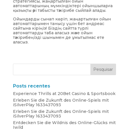
стратегиясы, жаңартылған ойын
автоматтарының мүмкіндіктері ойыншыларға
қызықты әрі табысты тәжірибе сыйлай алады.
Ойындарды сынап көріп, жаңартылған ойын
автоматтарымен танысу үшін бет андреас
сайтына кіріңіз! Біздің сайтта түрлі
автоматтарды таба аласыз және ойын
тәжірибеңізді шынымен де ұмытылмас ете
аласыз.
Posts recentes
Experience Thrills at 20Bet Casino & Sportsbook
Erleben Sie die Zukunft des Online-Spiels mit
iSilverPlay 1633437093
Erleben Sie die Zukunft des Online-Spiels mit
iSilverPlay 1633437093
Entdecken Sie die Wildnis des Online-Glücks mit
Iwild