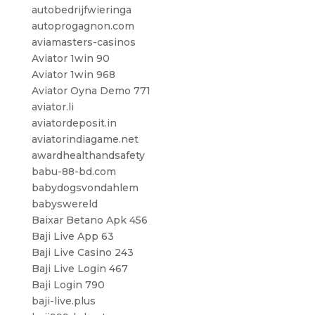
autobedrijfwieringa
autoprogagnon.com
aviamasters-casinos
Aviator 1win 90
Aviator 1win 968
Aviator Oyna Demo 771
aviator.li
aviatordeposit.in
aviatorindiagame.net
awardhealthandsafety
babu-88-bd.com
babydogsvondahlem
babyswereld
Baixar Betano Apk 456
Baji Live App 63
Baji Live Casino 243
Baji Live Login 467
Baji Login 790
baji-live.plus