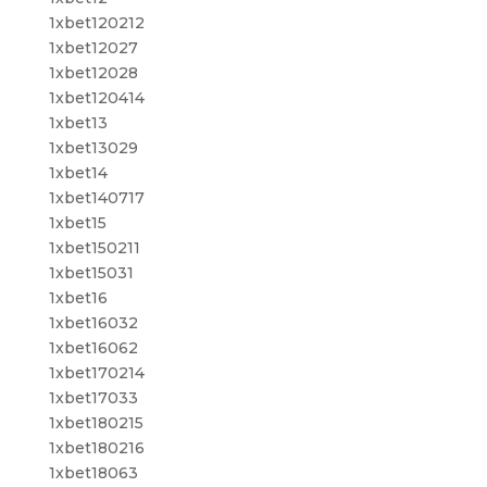
1xbet120212
1xbet12027
1xbet12028
1xbet120414
1xbet13
1xbet13029
1xbet14
1xbet140717
1xbet15
1xbet150211
1xbet15031
1xbet16
1xbet16032
1xbet16062
1xbet170214
1xbet17033
1xbet180215
1xbet180216
1xbet18063