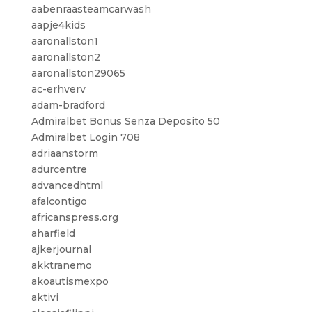
aabenraasteamcarwash
aapje4kids
aaronallston1
aaronallston2
aaronallston29065
ac-erhverv
adam-bradford
Admiralbet Bonus Senza Deposito 50
Admiralbet Login 708
adriaanstorm
adurcentre
advancedhtml
afalcontigo
africanspress.org
aharfield
ajkerjournal
akktranemo
akoautismexpo
aktivi