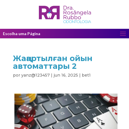
Escolha uma Página
Жаңартылған ойын
автоматтары 2
por
yanz@123457
|
jun 16, 2025
|
bet1