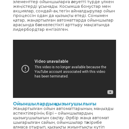
элементтер ойыншыларға әлеуетті түрде үлкен
жеңістерді ұсынады. Косымша бонустар мен
акциялар, сондай-ақ тегін айналдырулар ойын
процессін одан да қызықты етеді. Сонымен
қатар, жаңартылған автоматтарда ойыншылар
арасында бәсекелестікті арттыру мақсатында
лидербордтар енгізілген.
Ойыншылардың қызығушылығы
Жаңартылған ойын автоматтарының маңызды
аспектілерінің бірі – ойыншылардың
қызығушылығын сақтау. Әрбір жаңа автомат
шығарылған сайын, ойыншылар тәжірибе
алмаса отырып, қызықты жиынтықты күтіп