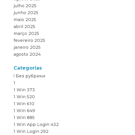
julho 2025
junho 2025
maio 2025
abril 2025
março 2025
fevereiro 2025
janeiro 2025
agosto 2024
Categorias
! Без рубрики
1
1 Win 373
1 Win 520
1 Win 610
1 Win 649
1 Win 885
1 Win App Login 432
1 Win Login 292