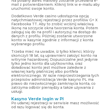
Na podany adres mailowy zostanie przesłana e-
mail z potwierdzeniem. Kliknij link w e-mailu aby
uruchomić swoje konto.
Dodatkowo Verde casino udostępnia opcję
natychmiastowej rejestracji przez profilów G+ X
Facebooka TT. Aby to zrobić wciśnij właściwą
ikonę na szczycie okna tworzenia konta. Potem
zaloguj się do na profil i autoryzuj na dostęp do
danych z profilu. Później zostanie utworzone
konto w kasynie zgodnie z informacji z konta
wybranego profilu.
Trzeba mieć na uwadze, iż tylko klienci, którzy
skończyli 18 lat, są uprawnieni założyć konto na
witrynie hazardowej. Dopuszczalne jest jedynie
tylko jedno konto dla użytkownika, oraz
doładować konto jest możliwe zaledwie z
własnej karty płatniczej albo portfela
elektronicznego. W razie nieprzestrzegania tych
przepisów administracja Verde kasyno PL ma
prawo do niezwłocznego zamknięcia konta, co
zatrzyma odbiór pieniędzy a także używania z
usługi.
Kasyno Verde login w Pl
Po udanej rejestracji w serwisie masz możliwość
od razu logować się do konta.