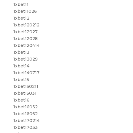
1xbet11
1xbet11026
1xbet12
1xbet120212
1xbet12027
1xbet12028
1xbet120414
1xbet13
1xbet13029
1xbet14
1xbet140717
1xbet15
1xbet150211
1xbet15031
1xbet16
1xbet16032
1xbet16062
1xbet170214
1xbet17033