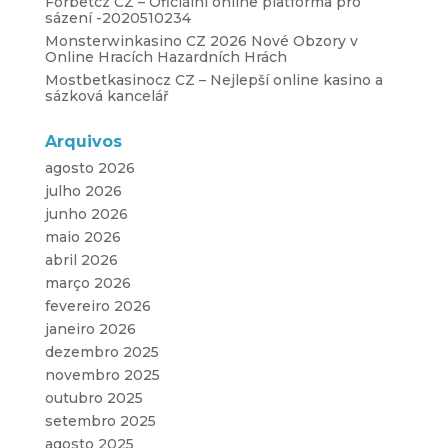
Forbetcz CZ – Oficiální online platforma pro
sázení -2020510234
Monsterwinkasino CZ 2026 Nové Obzory v
Online Hracích Hazardních Hrách
Mostbetkasinocz CZ – Nejlepší online kasino a
sázková kancelář
Arquivos
agosto 2026
julho 2026
junho 2026
maio 2026
abril 2026
março 2026
fevereiro 2026
janeiro 2026
dezembro 2025
novembro 2025
outubro 2025
setembro 2025
agosto 2025