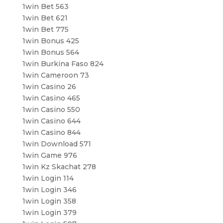
1win Bet 563
1win Bet 621
1win Bet 775
1win Bonus 425
1win Bonus 564
1win Burkina Faso 824
1win Cameroon 73
1win Casino 26
1win Casino 465
1win Casino 550
1win Casino 644
1win Casino 844
1win Download 571
1win Game 976
1win Kz Skachat 278
1win Login 114
1win Login 346
1win Login 358
1win Login 379