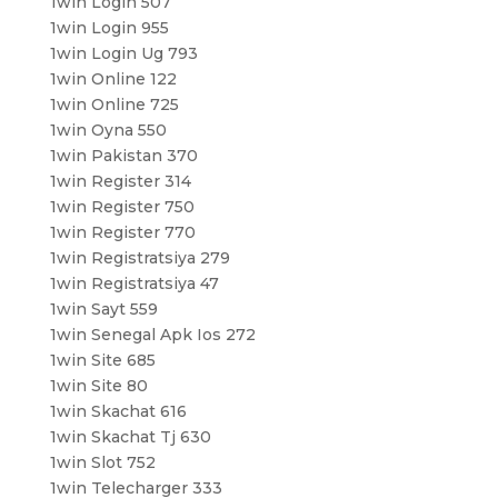
1win Login 507
1win Login 955
1win Login Ug 793
1win Online 122
1win Online 725
1win Oyna 550
1win Pakistan 370
1win Register 314
1win Register 750
1win Register 770
1win Registratsiya 279
1win Registratsiya 47
1win Sayt 559
1win Senegal Apk Ios 272
1win Site 685
1win Site 80
1win Skachat 616
1win Skachat Tj 630
1win Slot 752
1win Telecharger 333