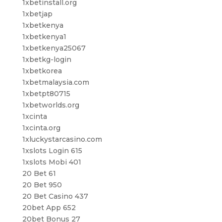
1xbetinstall.org
1xbetjap
1xbetkenya
1xbetkenya1
1xbetkenya25067
1xbetkg-login
1xbetkorea
1xbetmalaysia.com
1xbetpt80715
1xbetworlds.org
1xcinta
1xcinta.org
1xluckystarcasino.com
1xslots Login 615
1xslots Mobi 401
20 Bet 61
20 Bet 950
20 Bet Casino 437
20bet App 652
20bet Bonus 27