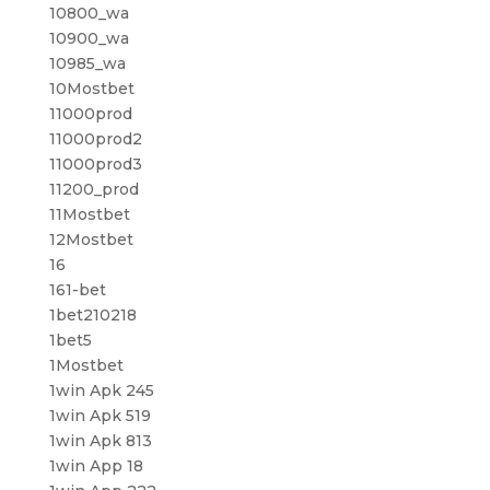
10800_wa
10900_wa
10985_wa
10Mostbet
11000prod
11000prod2
11000prod3
11200_prod
11Mostbet
12Mostbet
16
161-bet
1bet210218
1bet5
1Mostbet
1win Apk 245
1win Apk 519
1win Apk 813
1win App 18