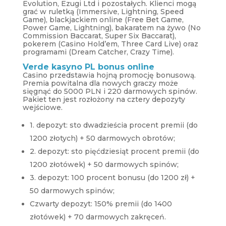
Evolution, Ezugi Ltd i pozostałych. Klienci mogą
grać w ruletką (Immersive, Lightning, Speed
Game), blackjackiem online (Free Bet Game,
Power Game, Lightning), bakaratem na żywo (No
Commission Baccarat, Super Six Baccarat),
pokerem (Casino Hold’em, Three Card Live) oraz
programami (Dream Catcher, Crazy Time).
Verde kasyno PL bonus online
Casino przedstawia hojną promocję bonusową.
Premia powitalna dla nowych graczy może
sięgnąć do 5000 PLN i 220 darmowych spinów.
Pakiet ten jest rozłożony na cztery depozyty
wejściowe.
1. depozyt: sto dwadzieścia procent premii (do
1200 złotych) + 50 darmowych obrotów;
2. depozyt: sto pięćdziesiąt procent premii (do
1200 złotówek) + 50 darmowych spinów;
3. depozyt: 100 procent bonusu (do 1200 zł) +
50 darmowych spinów;
Czwarty depozyt: 150% premii (do 1400
złotówek) + 70 darmowych zakręceń.