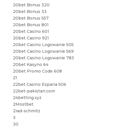
20bet Bonus 320
20bet Bonus 33
20bet Bonus 557
20bet Bonus 801
20bet Casino 601
20bet Casino 921
20bet Casino Logowanie 505
20bet Casino Logowanie 569
20bet Casino Logowanie 783
20bet Kasyno 64
20bet Promo Code 608
21
22bet Casino Espana 506
22bet-pakistan.com
24betting.xyz
2Mostbet
2rad-schmitz
3
30