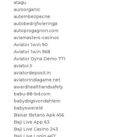
atagu
auroorganic
autembezpecne
autobedrijfwieringa
autoprogagnon.com
aviamasters-casinos
Aviator 1win 90
Aviator 1win 968
Aviator Oyna Demo 771
aviator.li
aviatordeposit.in
aviatorindiagame.net
awardhealthandsafety
babu-88-bd.com
babydogsvondahlem
babyswereld
Baixar Betano Apk 456
Baji Live App 63
Baji Live Casino 243
Baji Live Login 467