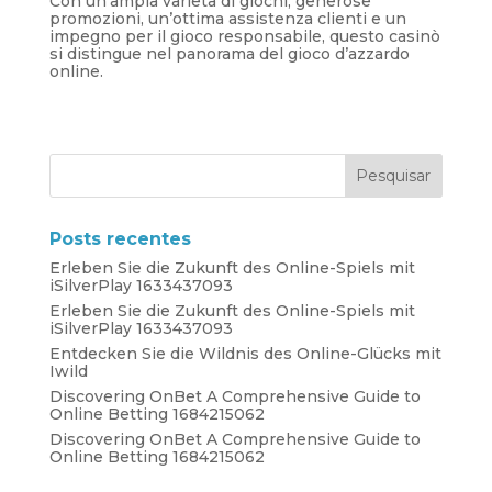
Con un’ampia varietà di giochi, generose
promozioni, un’ottima assistenza clienti e un
impegno per il gioco responsabile, questo casinò
si distingue nel panorama del gioco d’azzardo
online.
Posts recentes
Erleben Sie die Zukunft des Online-Spiels mit
iSilverPlay 1633437093
Erleben Sie die Zukunft des Online-Spiels mit
iSilverPlay 1633437093
Entdecken Sie die Wildnis des Online-Glücks mit
Iwild
Discovering OnBet A Comprehensive Guide to
Online Betting 1684215062
Discovering OnBet A Comprehensive Guide to
Online Betting 1684215062