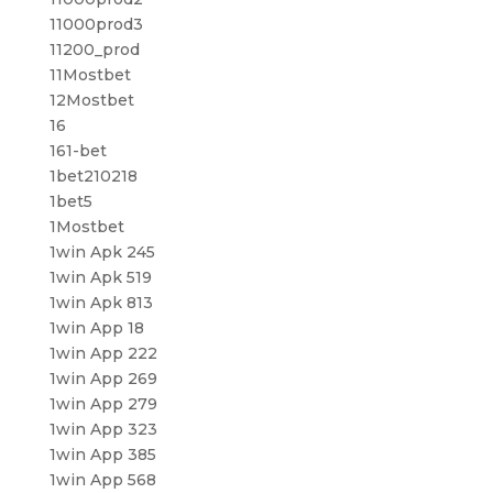
11000prod3
11200_prod
11Mostbet
12Mostbet
16
161-bet
1bet210218
1bet5
1Mostbet
1win Apk 245
1win Apk 519
1win Apk 813
1win App 18
1win App 222
1win App 269
1win App 279
1win App 323
1win App 385
1win App 568