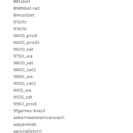
881xbet
8989bet.net
8Mostbet
9150tr
9160tr
9600_prod
9600_prod3
9600_sat
9750_wa
9800_sat
9800_sat2
9890_wa
9900_sat2
9915_wa
9925_sat
9950_prod
9fgames-brazil
aabenraasteamcarwash
aapje4kids
aaronallston1