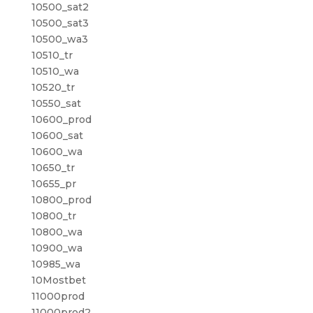
10500_sat2
10500_sat3
10500_wa3
10510_tr
10510_wa
10520_tr
10550_sat
10600_prod
10600_sat
10600_wa
10650_tr
10655_pr
10800_prod
10800_tr
10800_wa
10900_wa
10985_wa
10Mostbet
11000prod
11000prod2