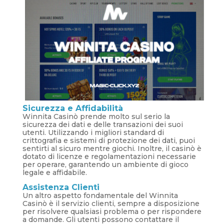
Sicurezza e Affidabilità
Winnita Casinò prende molto sul serio la
sicurezza dei dati e delle transazioni dei suoi
utenti. Utilizzando i migliori standard di
crittografia e sistemi di protezione dei dati, puoi
sentirti al sicuro mentre giochi. Inoltre, il casinò è
dotato di licenze e regolamentazioni necessarie
per operare, garantendo un ambiente di gioco
legale e affidabile.
Assistenza Clienti
Un altro aspetto fondamentale del Winnita
Casinò è il servizio clienti, sempre a disposizione
per risolvere qualsiasi problema o per rispondere
a domande. Gli utenti possono contattare il