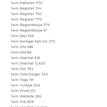
1win Pakistan 370
1win Register 314
1win Register 750
1win Register 770
1win Registratsiya 279
1win Registratsiya 47
1win Sayt 559
1win Senegal Apk Ios 272
1win Site 685
1win Site 80
1win Skachat 616
1win Skachat Tj 630
1win Slot 752
1win Telecharger 333
1win Togo 191
1win Turkiye 343
1win Vhod 312
1win Website 265
1win 먹튀 839