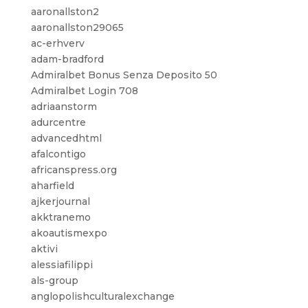
aaronallston2
aaronallston29065
ac-erhverv
adam-bradford
Admiralbet Bonus Senza Deposito 50
Admiralbet Login 708
adriaanstorm
adurcentre
advancedhtml
afalcontigo
africanspress.org
aharfield
ajkerjournal
akktranemo
akoautismexpo
aktivi
alessiafilippi
als-group
anglopolishculturalexchange