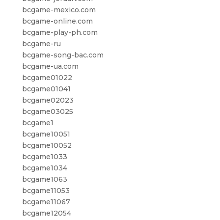
bcgame-mexico.com
bcgame-online.com
bcgame-play-ph.com
bcgame-ru
bcgame-song-bac.com
bcgame-ua.com
bcgame01022
bcgame01041
bcgame02023
bcgame03025
bcgame1
bcgame10051
bcgame10052
bcgame1033
bcgame1034
bcgame1063
bcgame11053
bcgame11067
bcgame12054