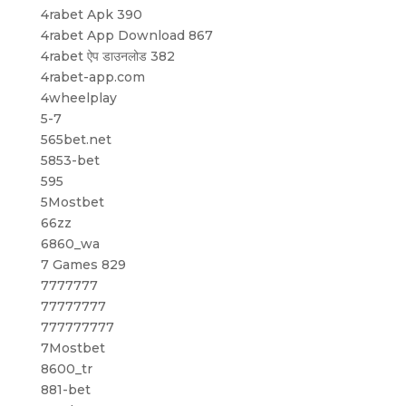
4rabet Apk 390
4rabet App Download 867
4rabet ऐप डाउनलोड 382
4rabet-app.com
4wheelplay
5-7
565bet.net
5853-bet
595
5Mostbet
66zz
6860_wa
7 Games 829
7777777
77777777
777777777
7Mostbet
8600_tr
881-bet