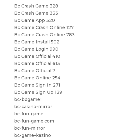
Bc Crash Game 328
Bc Crash Game 333
Bc Game App 320
Bc Game Crash Online 127
Bc Game Crash Online 783
Bc Game Install 502
Bc Game Login 990
Bc Game Official 410
Bc Game Official 613
Bc Game Official 7
Bc Game Online 254
Bc Game Sign In 271
Bc Game Sign Up 139
bc-bdgame1
bc-casino-mirror
bc-fun-game
bc-fun-game.com
bc-fun-mirror
bc-game-kazino