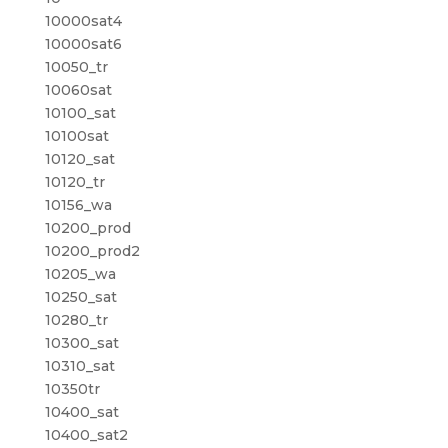
10000sat4
10000sat6
10050_tr
10060sat
10100_sat
10100sat
10120_sat
10120_tr
10156_wa
10200_prod
10200_prod2
10205_wa
10250_sat
10280_tr
10300_sat
10310_sat
10350tr
10400_sat
10400_sat2