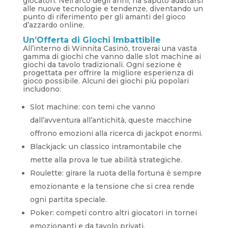
giocatori. Nell’arco degli anni, ha saputo adattarsi
alle nuove tecnologie e tendenze, diventando un
punto di riferimento per gli amanti del gioco
d’azzardo online.
Un’Offerta di Giochi Imbattibile
All’interno di Winnita Casinò, troverai una vasta
gamma di giochi che vanno dalle slot machine ai
giochi da tavolo tradizionali. Ogni sezione è
progettata per offrire la migliore esperienza di
gioco possibile. Alcuni dei giochi più popolari
includono:
Slot machine: con temi che vanno
dall’avventura all’antichità, queste macchine
offrono emozioni alla ricerca di jackpot enormi.
Blackjack: un classico intramontabile che
mette alla prova le tue abilità strategiche.
Roulette: girare la ruota della fortuna è sempre
emozionante e la tensione che si crea rende
ogni partita speciale.
Poker: competi contro altri giocatori in tornei
emozionanti e da tavolo privati.