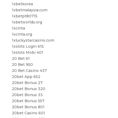
1xbetkorea
1xbetmalaysia.com
1xbetpt80715
1xbetworlds.org
1xcinta
1xcinta.org
1xluckystarcasino.com
1xslots Login 615
1xslots Mobi 401
20 Bet 61
20 Bet 950
20 Bet Casino 437
20bet App 652
20bet Bonus 27
20bet Bonus 320
20bet Bonus 33
20bet Bonus 557
20bet Bonus 801
20bet Casino 601