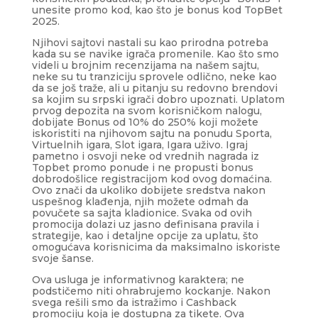
unesite promo kod, kao što je bonus kod TopBet
2025.
Njihovi sajtovi nastali su kao prirodna potreba
kada su se navike igrača promenile. Kao što smo
videli u brojnim recenzijama na našem sajtu,
neke su tu tranziciju sprovele odlično, neke kao
da se još traže, ali u pitanju su redovno brendovi
sa kojim su srpski igrači dobro upoznati. Uplatom
prvog depozita na svom korisničkom nalogu,
dobijate Bonus od 10% do 250% koji možete
iskoristiti na njihovom sajtu na ponudu Sporta,
Virtuelnih igara, Slot igara, Igara uživo. Igraj
pametno i osvoji neke od vrednih nagrada iz
Topbet promo ponude i ne propusti bonus
dobrodošlice registracijom kod ovog domaćina.
Ovo znači da ukoliko dobijete sredstva nakon
uspešnog klađenja, njih možete odmah da
povučete sa sajta kladionice. Svaka od ovih
promocija dolazi uz jasno definisana pravila i
strategije, kao i detaljne opcije za uplatu, što
omogućava korisnicima da maksimalno iskoriste
svoje šanse.
Ova usluga je informativnog karaktera; ne
podstičemo niti ohrabrujemo kockanje. Nakon
svega rešili smo da istražimo i Cashback
promociju koja je dostupna za tikete. Ova