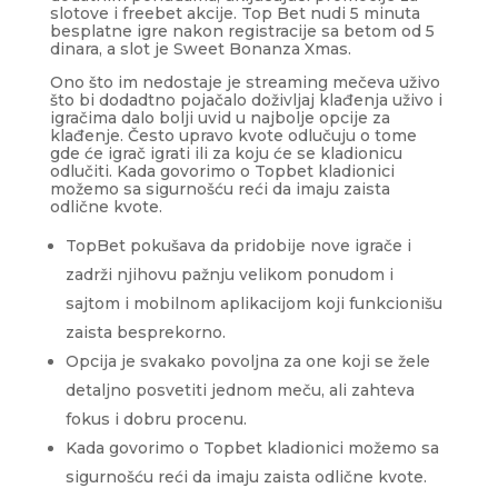
slotove i freebet akcije. Top Bet nudi 5 minuta
besplatne igre nakon registracije sa betom od 5
dinara, a slot je Sweet Bonanza Xmas.
Ono što im nedostaje je streaming mečeva uživo
što bi dodadtno pojačalo doživljaj klađenja uživo i
igračima dalo bolji uvid u najbolje opcije za
klađenje. Često upravo kvote odlučuju o tome
gde će igrač igrati ili za koju će se kladionicu
odlučiti. Kada govorimo o Topbet kladionici
možemo sa sigurnošću reći da imaju zaista
odlične kvote.
TopBet pokušava da pridobije nove igrače i
zadrži njihovu pažnju velikom ponudom i
sajtom i mobilnom aplikacijom koji funkcionišu
zaista besprekorno.
Opcija je svakako povoljna za one koji se žele
detaljno posvetiti jednom meču, ali zahteva
fokus i dobru procenu.
Kada govorimo o Topbet kladionici možemo sa
sigurnošću reći da imaju zaista odlične kvote.