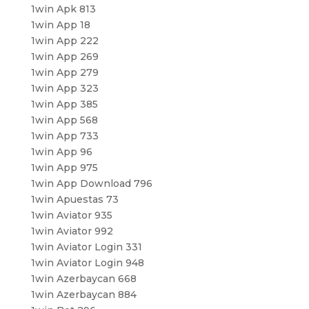
1win Apk 813
1win App 18
1win App 222
1win App 269
1win App 279
1win App 323
1win App 385
1win App 568
1win App 733
1win App 96
1win App 975
1win App Download 796
1win Apuestas 73
1win Aviator 935
1win Aviator 992
1win Aviator Login 331
1win Aviator Login 948
1win Azerbaycan 668
1win Azerbaycan 884