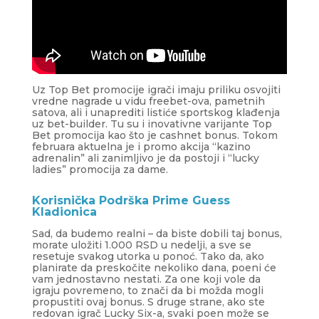
Uz Top Bet promocije igrači imaju priliku osvojiti
vredne nagrade u vidu freebet-ova, pametnih
satova, ali i unaprediti listiće sportskog klađenja
uz bet-builder. Tu su i inovativne varijante Top
Bet promocija kao što je cashnet bonus. Tokom
februara aktuelna je i promo akcija “kazino
adrenalin” ali zanimljivo je da postoji i “lucky
ladies” promocija za dame.
Korisnička Podrška Prime Guess
Kladionica
Sad, da budemo realni – da biste dobili taj bonus,
morate uložiti 1.000 RSD u nedelji, a sve se
resetuje svakog utorka u ponoć. Tako da, ako
planirate da preskočite nekoliko dana, poeni će
vam jednostavno nestati. Za one koji vole da
igraju povremeno, to znači da bi možda mogli
propustiti ovaj bonus. S druge strane, ako ste
redovan igrač Lucky Six-a, svaki poen može se