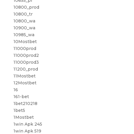
10655_pr
10800_prod
10800_tr
10800_wa
10900_wa
10985_wa
10Mostbet
11000prod
11000prod2
11000prod3
11200_prod
11Mostbet
12Mostbet
16
161-bet
1bet210218
1bet5
1Mostbet
1win Apk 245
1win Apk 519