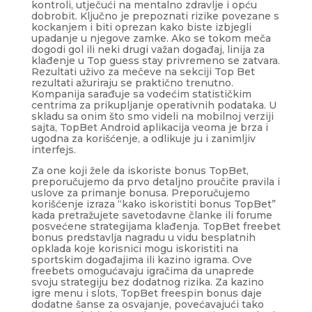
kontroli, utječući na mentalno zdravlje i opću
dobrobit. Ključno je prepoznati rizike povezane s
kockanjem i biti oprezan kako biste izbjegli
upadanje u njegove zamke. Ako se tokom meča
dogodi gol ili neki drugi važan događaj, linija za
klađenje u Top guess stay privremeno se zatvara.
Rezultati uživo za mečeve na sekciji Top Bet
rezultati ažuriraju se praktično trenutno.
Kompanija sarađuje sa vodećim statističkim
centrima za prikupljanje operativnih podataka. U
skladu sa onim što smo videli na mobilnoj verziji
sajta, TopBet Android aplikacija veoma je brza i
ugodna za korišćenje, a odlikuje ju i zanimljiv
interfejs.
Za one koji žele da iskoriste bonus TopBet,
preporučujemo da prvo detaljno proučite pravila i
uslove za primanje bonusa. Preporučujemo
korišćenje izraza “kako iskoristiti bonus TopBet”
kada pretražujete savetodavne članke ili forume
posvećene strategijama klađenja. TopBet freebet
bonus predstavlja nagradu u vidu besplatnih
opklada koje korisnici mogu iskoristiti na
sportskim događajima ili kazino igrama. Ove
freebets omogućavaju igračima da unaprede
svoju strategiju bez dodatnog rizika. Za kazino
igre menu i slots, TopBet freespin bonus daje
dodatne šanse za osvajanje, povećavajući tako