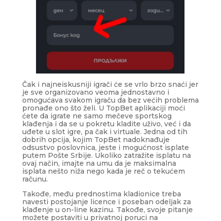
Čak i najneiskusniji igrači će se vrlo brzo snaći jer
je sve organizovano veoma jednostavno i
omogućava svakom igraču da bez većih problema
pronađe ono što želi. U TopBet aplikaciji moći
ćete da igrate ne samo mečeve sportskog
klađenja i da se u pokretu kladite uživo, već i da
uđete u slot igre, pa čak i virtuale. Jedna od tih
dobrih opcija, kojim TopBet nadoknađuje
odsustvo poslovnica, jeste i mogućnost isplate
putem Pošte Srbije. Ukoliko zatražite isplatu na
ovaj način, imajte na umu da je maksimalna
isplata nešto niža nego kada je reč o tekućem
računu.
Takođe, među prednostima kladionice treba
navesti postojanje licence i poseban odeljak za
klađenje u on-line kazinu. Takođe, svoje pitanje
možete postaviti u privatnoj poruci na