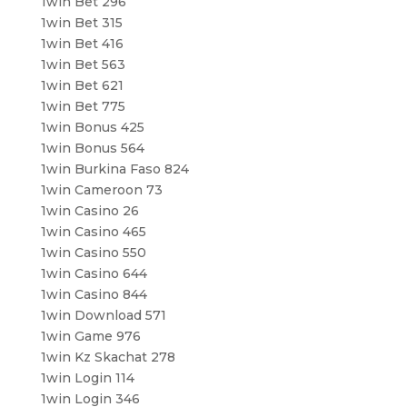
1win Bet 296
1win Bet 315
1win Bet 416
1win Bet 563
1win Bet 621
1win Bet 775
1win Bonus 425
1win Bonus 564
1win Burkina Faso 824
1win Cameroon 73
1win Casino 26
1win Casino 465
1win Casino 550
1win Casino 644
1win Casino 844
1win Download 571
1win Game 976
1win Kz Skachat 278
1win Login 114
1win Login 346