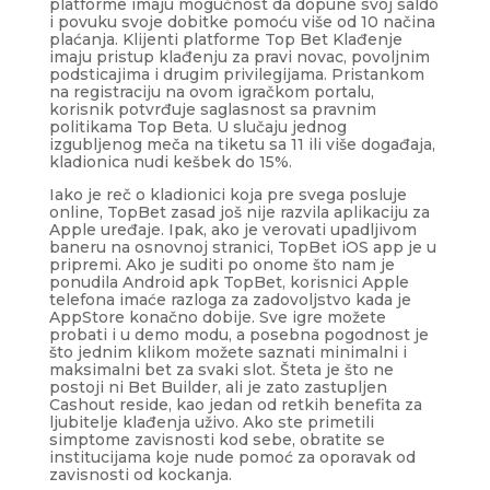
platforme imaju mogućnost da dopune svoj saldo
i povuku svoje dobitke pomoću više od 10 načina
plaćanja. Klijenti platforme Top Bet Klađenje
imaju pristup klađenju za pravi novac, povoljnim
podsticajima i drugim privilegijama. Pristankom
na registraciju na ovom igračkom portalu,
korisnik potvrđuje saglasnost sa pravnim
politikama Top Beta. U slučaju jednog
izgubljenog meča na tiketu sa 11 ili više događaja,
kladionica nudi kešbek do 15%.
Iako je reč o kladionici koja pre svega posluje
online, TopBet zasad još nije razvila aplikaciju za
Apple uređaje. Ipak, ako je verovati upadljivom
baneru na osnovnoj stranici, TopBet iOS app je u
pripremi. Ako je suditi po onome što nam je
ponudila Android apk TopBet, korisnici Apple
telefona imaće razloga za zadovoljstvo kada je
AppStore konačno dobije. Sve igre možete
probati i u demo modu, a posebna pogodnost je
što jednim klikom možete saznati minimalni i
maksimalni bet za svaki slot. Šteta je što ne
postoji ni Bet Builder, ali je zato zastupljen
Cashout reside, kao jedan od retkih benefita za
ljubitelje klađenja uživo. Ako ste primetili
simptome zavisnosti kod sebe, obratite se
institucijama koje nude pomoć za oporavak od
zavisnosti od kockanja.