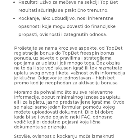
Rezultati uživo za mečeve na sekciji Top Bet
rezultati ažuriraju se praktično trenutno.
Kockanje, iako uzbudljivo, nosi inherentne
opasnosti koje mogu dovesti do financijske
propasti, ovisnosti i zategnutih odnosa.
Prošetajte sa nama kroz sve aspekte, od TopBet
registracija bonus do TopBet freespin bonus
ponuda, uz savete o pravilima i strategijama,
opcijama za uplatu i još mnogo toga. Bez obzira
na to da li ste već iskusan igrač ili tek razmatrate
uplatu svog prvog tiketa, važnost ovih informacija
je ključna. Odgovor je jednostavan – high bet
promo kod je neophodan za aktivaciju bonusa.
Moramo da pohvalimo što su sve relevantne
informacije, poput minimalnog iznosa za uplatu,
ali i za isplatu, jasno predstavljene igračima. Ovde
se nalazi samo jedan formular, pomoću kojeg
možete uploadovati dokument. Bilo bi dobro
kada bi se i ovde pojavio neki FAQ, odnosno
vodič koji bi dodatno pojasni koja lična
dokumenta se priznaju.
Štoviše, ovisnost o kockanju može izmaknuti