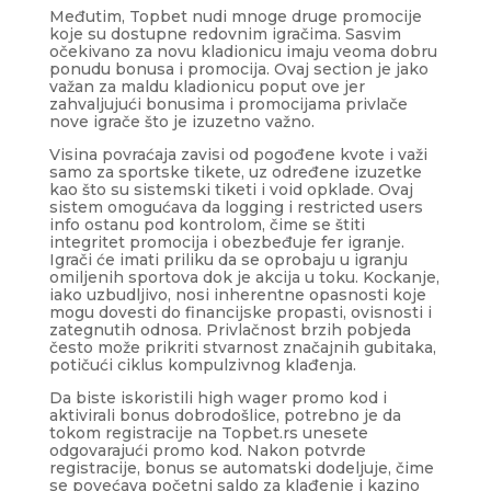
Međutim, Topbet nudi mnoge druge promocije
koje su dostupne redovnim igračima. Sasvim
očekivano za novu kladionicu imaju veoma dobru
ponudu bonusa i promocija. Ovaj section je jako
važan za maldu kladionicu poput ove jer
zahvaljujući bonusima i promocijama privlače
nove igrače što je izuzetno važno.
Visina povraćaja zavisi od pogođene kvote i važi
samo za sportske tikete, uz određene izuzetke
kao što su sistemski tiketi i void opklade. Ovaj
sistem omogućava da logging i restricted users
info ostanu pod kontrolom, čime se štiti
integritet promocija i obezbeđuje fer igranje.
Igrači će imati priliku da se oprobaju u igranju
omiljenih sportova dok je akcija u toku. Kockanje,
iako uzbudljivo, nosi inherentne opasnosti koje
mogu dovesti do financijske propasti, ovisnosti i
zategnutih odnosa. Privlačnost brzih pobjeda
često može prikriti stvarnost značajnih gubitaka,
potičući ciklus kompulzivnog klađenja.
Da biste iskoristili high wager promo kod i
aktivirali bonus dobrodošlice, potrebno je da
tokom registracije na Topbet.rs unesete
odgovarajući promo kod. Nakon potvrde
registracije, bonus se automatski dodeljuje, čime
se povećava početni saldo za klađenje i kazino