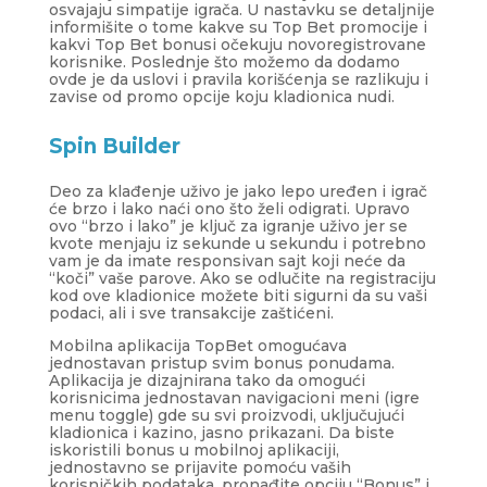
osvajaju simpatije igrača. U nastavku se detaljnije
informišite o tome kakve su Top Bet promocije i
kakvi Top Bet bonusi očekuju novoregistrovane
korisnike. Poslednje što možemo da dodamo
ovde je da uslovi i pravila korišćenja se razlikuju i
zavise od promo opcije koju kladionica nudi.
Spin Builder
Deo za klađenje uživo je jako lepo uređen i igrač
će brzo i lako naći ono što želi odigrati. Upravo
ovo “brzo i lako” je ključ za igranje uživo jer se
kvote menjaju iz sekunde u sekundu i potrebno
vam je da imate responsivan sajt koji neće da
“koči” vaše parove. Ako se odlučite na registraciju
kod ove kladionice možete biti sigurni da su vaši
podaci, ali i sve transakcije zaštićeni.
Mobilna aplikacija TopBet omogućava
jednostavan pristup svim bonus ponudama.
Aplikacija je dizajnirana tako da omogući
korisnicima jednostavan navigacioni meni (igre
menu toggle) gde su svi proizvodi, uključujući
kladionica i kazino, jasno prikazani. Da biste
iskoristili bonus u mobilnoj aplikaciji,
jednostavno se prijavite pomoću vaših
korisničkih podataka, pronađite opciju “Bonus” i