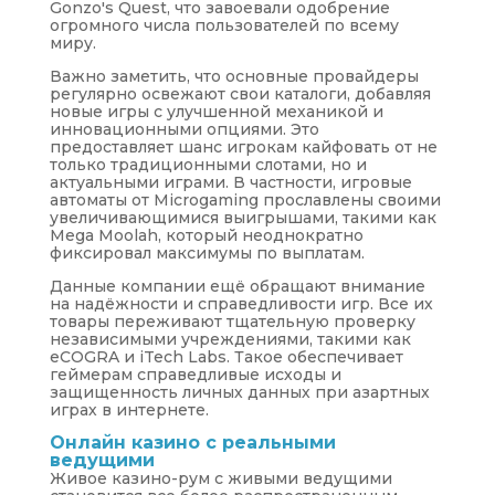
Gonzo's Quest, что завоевали одобрение
огромного числа пользователей по всему
миру.
Важно заметить, что основные провайдеры
регулярно освежают свои каталоги, добавляя
новые игры с улучшенной механикой и
инновационными опциями. Это
предоставляет шанс игрокам кайфовать от не
только традиционными слотами, но и
актуальными играми. В частности, игровые
автоматы от Microgaming прославлены своими
увеличивающимися выигрышами, такими как
Mega Moolah, который неоднократно
фиксировал максимумы по выплатам.
Данные компании ещё обращают внимание
на надёжности и справедливости игр. Все их
товары переживают тщательную проверку
независимыми учреждениями, такими как
eCOGRA и iTech Labs. Такое обеспечивает
геймерам справедливые исходы и
защищенность личных данных при азартных
играх в интернете.
Онлайн казино с реальными
ведущими
Живое казино-рум с живыми ведущими