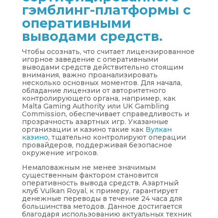
гэмблинг-платформы с
оперативными
выводами средств.
Чтобы осознать, что считает лицензированное
игорное заведение с оперативными
выводами средств действительно стоящим
внимания, важно проанализировать
несколько основных моментов. Для начала,
обладание лицензии от авторитетного
контролирующего органа, например, как
Malta Gaming Authority или UK Gambling
Commission, обеспечивает справедливость и
прозрачность азартных игр. Указанные
организации и казино такие как
Вулкан
казино
, тщательно контролируют операции
провайдеров, поддерживая безопасное
окружение игроков.
Немаловажным не менее значимым
существенным фактором становится
оперативность вывода средств. Азартный
клуб Vulkan Royal, к примеру, гарантирует
денежные переводы в течение 24 часа для
большинства методов. Данное достигается
благодаря использованию актуальных техник