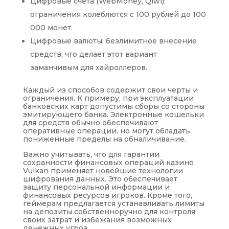
Цифровые счета (WebMoney, Qiwi):
ограничения колеблются с 100 рублей до 100
000 монет.
Цифровые валюты: безлимитное внесение
средств, что делает этот вариант
заманчивым для хайроллеров.
Каждый из способов содержит свои черты и
ограничения. К примеру, при эксплуатации
банковских карт допустимы сборы со стороны
эмитирующего банка. Электронные кошельки
для средств обычно обеспечивают
оперативные операции, но могут обладать
пониженные пределы на обналичивание.
Важно учитывать, что для гарантии
сохранности финансовых операций казино
Vulkan применяет новейшие технологии
шифрования данных. Это обеспечивает
защиту персональной информации и
финансовых ресурсов игроков. Кроме того,
геймерам предлагается устанавливать лимиты
на депозиты собственноручно для контроля
своих затрат и избежания возможных
денежных угроз.