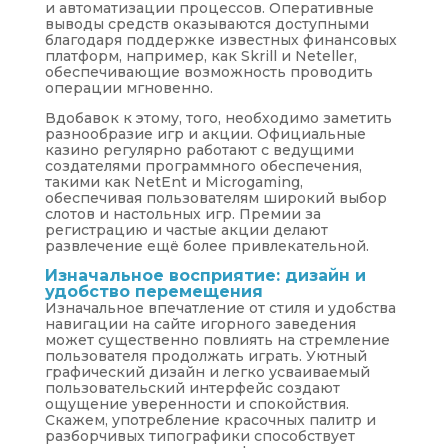
и автоматизации процессов. Оперативные
выводы средств оказываются доступными
благодаря поддержке известных финансовых
платформ, например, как Skrill и Neteller,
обеспечивающие возможность проводить
операции мгновенно.
Вдобавок к этому, того, необходимо заметить
разнообразие игр и акции. Официальные
казино регулярно работают с ведущими
создателями программного обеспечения,
такими как NetEnt и Microgaming,
обеспечивая пользователям широкий выбор
слотов и настольных игр. Премии за
регистрацию и частые акции делают
развлечение ещё более привлекательной.
Изначальное восприятие: дизайн и
удобство перемещения
Изначальное впечатление от стиля и удобства
навигации на сайте игорного заведения
может существенно повлиять на стремление
пользователя продолжать играть. Уютный
графический дизайн и легко усваиваемый
пользовательский интерфейс создают
ощущение уверенности и спокойствия.
Скажем, употребление красочных палитр и
разборчивых типографики способствует