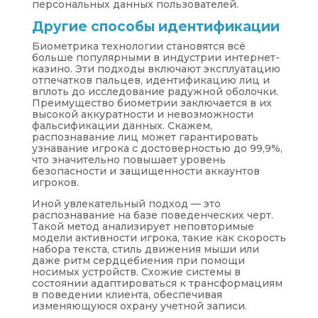
персональных данных пользователей.
Другие способы идентификации
Биометрика технологии становятся всё
больше популярными в индустрии интернет-
казино. Эти подходы включают эксплуатацию
отпечатков пальцев, идентификацию лиц и
вплоть до исследование радужной оболочки.
Преимущество биометрии заключается в их
высокой аккуратности и невозможности
фальсификации данных. Скажем,
распознавание лиц может гарантировать
узнавание игрока с достоверностью до 99,9%,
что значительно повышает уровень
безопасности и защищенности аккаунтов
игроков.
Иной увлекательный подход — это
распознавание на базе поведенческих черт.
Такой метод анализирует неповторимые
модели активности игрока, такие как скорость
набора текста, стиль движения мыши или
даже ритм сердцебиения при помощи
носимых устройств. Схожие системы в
состоянии адаптироваться к трансформациям
в поведении клиента, обеспечивая
изменяющуюся охрану учетной записи.