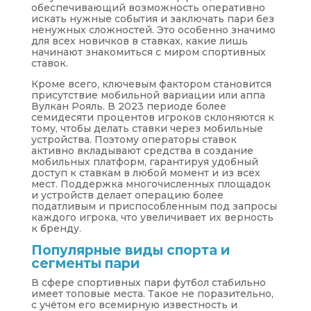
обеспечивающий возможность оперативно
искать нужные события и заключать пари без
ненужных сложностей. Это особенно значимо
для всех новичков в ставках, какие лишь
начинают знакомиться с миром спортивных
ставок.
Кроме всего, ключевым фактором становится
присутствие мобильной вариации или аппа
Вулкан Рояль. В 2023 периоде более
семидесяти процентов игроков склоняются к
тому, чтобы делать ставки через мобильные
устройства. Поэтому операторы ставок
активно вкладывают средства в создание
мобильных платформ, гарантируя удобный
доступ к ставкам в любой момент и из всех
мест. Поддержка многочисленных площадок
и устройств делает операцию более
податливым и приспособленным под запросы
каждого игрока, что увеличивает их верность
к бренду.
Популярные виды спорта и
сегменты пари
В сфере спортивных пари футбол стабильно
имеет топовые места. Такое не поразительно,
с учётом его всемирную известность и