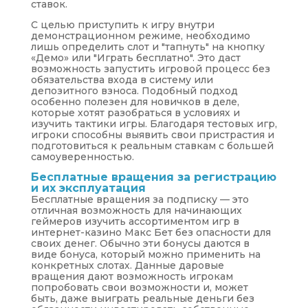
ставок.
С целью приступить к игру внутри
демонстрационном режиме, необходимо
лишь определить слот и "тапнуть" на кнопку
«Демо» или "Играть бесплатно". Это даст
возможность запустить игровой процесс без
обязательства входа в систему или
депозитного взноса. Подобный подход
особенно полезен для новичков в деле,
которые хотят разобраться в условиях и
изучить тактики игры. Благодаря тестовых игр,
игроки способны выявить свои пристрастия и
подготовиться к реальным ставкам с большей
самоуверенностью.
Бесплатные вращения за регистрацию
и их эксплуатация
Бесплатные вращения за подписку — это
отличная возможность для начинающих
геймеров изучить ассортиментом игр в
интернет-казино Макс Бет без опасности для
своих денег. Обычно эти бонусы даются в
виде бонуса, который можно применить на
конкретных слотах. Данные даровые
вращения дают возможность игрокам
попробовать свои возможности и, может
быть, даже выиграть реальные деньги без