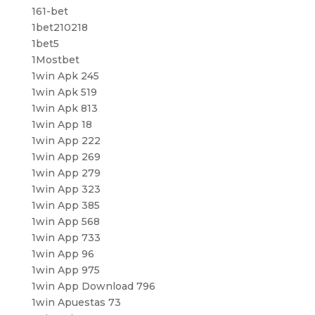
161-bet
1bet210218
1bet5
1Mostbet
1win Apk 245
1win Apk 519
1win Apk 813
1win App 18
1win App 222
1win App 269
1win App 279
1win App 323
1win App 385
1win App 568
1win App 733
1win App 96
1win App 975
1win App Download 796
1win Apuestas 73