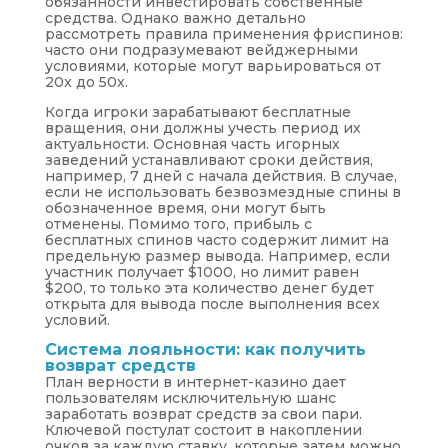
обязанности инвестировать собственные
средства. Однако важно детально
рассмотреть правила применения фриспинов:
часто они подразумевают вейджерными
условиями, которые могут варьироваться от
20x до 50x.
Когда игроки зарабатывают бесплатные
вращения, они должны учесть период их
актуальности. Основная часть игорных
заведений устанавливают сроки действия,
например, 7 дней с начала действия. В случае,
если не использовать безвозмездные спины в
обозначенное время, они могут быть
отменены. Помимо того, прибыль с
бесплатных спинов часто содержит лимит на
предельную размер вывода. Например, если
участник получает $1000, но лимит равен
$200, то только эта количество денег будет
открыта для вывода после выполнения всех
условий.
Система лояльности: как получить
возврат средств
План верности в интернет-казино дает
пользователям исключительную шанс
заработать возврат средств за свои пари.
Ключевой постулат состоит в накоплении
очков за каждую ставку, которые затем можно