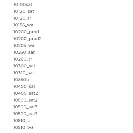
10100sat
10120_sat
10120_tr
10156_wa
10200_prod
10200_prod2
10205_wa
10250_sat
10280_tr
10300_sat
10310_sat
10350tr
10400_sat
10400_sat2
10500_sat2
10500_sat3
10500_wa3
10510_tr
10510_wa