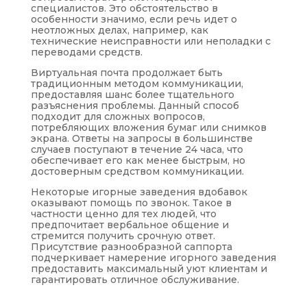
специалистов. Это обстоятельство в
особенности значимо, если речь идет о
неотложных делах, например, как
технические неисправности или неполадки с
переводами средств.
Виртуальная почта продолжает быть
традиционным методом коммуникации,
предоставляя шанс более тщательного
разъяснения проблемы. Данный способ
подходит для сложных вопросов,
потребляющих вложения бумаг или снимков
экрана. Ответы на запросы в большинстве
случаев поступают в течение 24 часа, что
обеспечивает его как менее быстрым, но
достоверным средством коммуникации.
Некоторые игорные заведения вдобавок
оказывают помощь по звонок. Такое в
частности ценно для тех людей, что
предпочитает вербальное общение и
стремится получить срочную ответ.
Присутствие разнообразной саппорта
подчеркивает намерение игорного заведения
предоставить максимальный уют клиентам и
гарантировать отличное обслуживание.