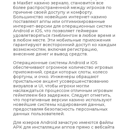
в Махбет казино зеркало, становится все
более распространенной между игроков по
причине своей доступу и комфорту.
Большинство новейших интернет-казино
поставляют аппы или оптимизированные
интернет-версии для операционных систем
Android и iOS, что позволяет геймерам
удовлетворяться гэмблингом в любое время и
в любом месте. Эти мобильные приложения
гарантируют всесторонний доступ ко каждым
возможностям, включая регистрацию,
внесение денег и вывод средств.
Операционные системы Android и iOS
обеспечивают огромное количество игровых
приложений, среди которых слоты, колесо
фортуны, и очко. Инженеры обращают
пристальное акцент усовершенствованию
визуалов и UI, чтобы игроки могли
наслаждаться процессом отличным игровым
геймплеем без задержек. Следует отметить,
что портативные версии казино используют
новейшие системы кодирования данных,
предоставляя безопасность персональных
данных пользователей.
Для юзеров Android зачастую имеются файлы
APK для инсталляции аппов прямо с вебсайта