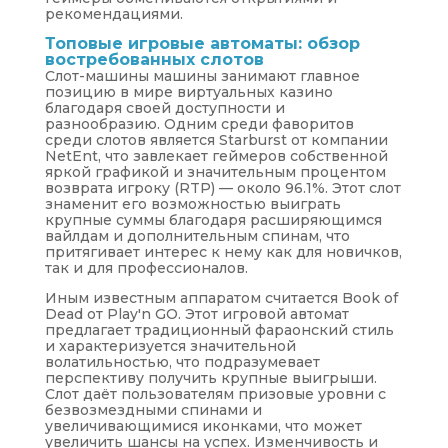
рекомендациями.
Топовые игровые автоматы: обзор
востребованных слотов
Слот-машины машины занимают главное
позицию в мире виртуальных казино
благодаря своей доступности и
разнообразию. Одним среди фаворитов
среди слотов является Starburst от компании
NetEnt, что завлекает геймеров собственной
яркой графикой и значительным процентом
возврата игроку (RTP) — около 96.1%. Этот слот
знаменит его возможностью выиграть
крупные суммы благодаря расширяющимся
вайлдам и дополнительным спинам, что
притягивает интерес к нему как для новичков,
так и для профессионалов.
Иным известным аппаратом считается Book of
Dead от Play'n GO. Этот игровой автомат
предлагает традиционный фараонский стиль
и характеризуется значительной
волатильностью, что подразумевает
перспективу получить крупные выигрыши.
Слот даёт пользователям призовые уровни с
безвозмездными спинами и
увеличивающимися иконками, что может
увеличить шансы на успех. Изменчивость и