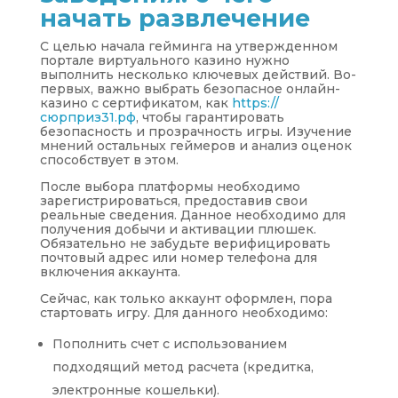
начать развлечение
С целью начала гейминга на утвержденном
портале виртуального казино нужно
выполнить несколько ключевых действий. Во-
первых, важно выбрать безопасное онлайн-
казино с сертификатом, как
https://
сюрприз31.рф
, чтобы гарантировать
безопасность и прозрачность игры. Изучение
мнений остальных геймеров и анализ оценок
способствует в этом.
После выбора платформы необходимо
зарегистрироваться, предоставив свои
реальные сведения. Данное необходимо для
получения добычи и активации плюшек.
Обязательно не забудьте верифицировать
почтовый адрес или номер телефона для
включения аккаунта.
Сейчас, как только аккаунт оформлен, пора
стартовать игру. Для данного необходимо:
Пополнить счет с использованием
подходящий метод расчета (кредитка,
электронные кошельки).