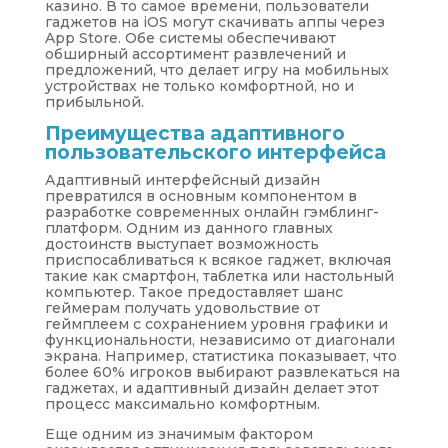
казино. В то самое времени, пользователи
гаджетов на iOS могут скачивать аппы через
App Store. Обе системы обеспечивают
обширный ассортимент развлечений и
предложений, что делает игру на мобильных
устройствах не только комфортной, но и
прибыльной.
Преимущества адаптивного
пользовательского интерфейса
Адаптивный интерфейсный дизайн
превратился в основным компонентом в
разработке современных онлайн гэмблинг-
платформ. Одним из данного главных
достоинств выступает возможность
приспосабливаться к всякое гаджет, включая
такие как смартфон, таблетка или настольный
компьютер. Такое предоставляет шанс
геймерам получать удовольствие от
геймплеем с сохранением уровня графики и
функциональности, независимо от диагонали
экрана. Например, статистика показывает, что
более 60% игроков выбирают развлекаться на
гаджетах, и адаптивный дизайн делает этот
процесс максимально комфортным.
Еще одним из значимым фактором