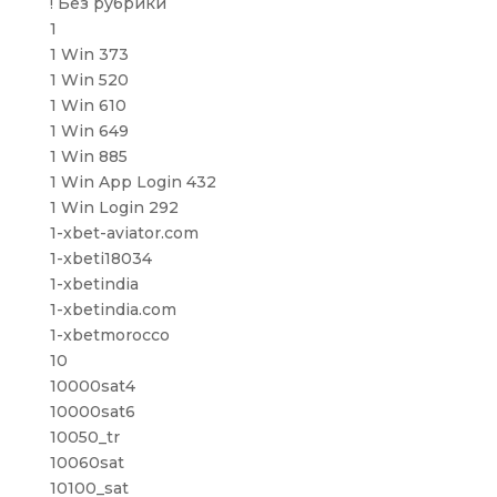
! Без рубрики
1
1 Win 373
1 Win 520
1 Win 610
1 Win 649
1 Win 885
1 Win App Login 432
1 Win Login 292
1-xbet-aviator.com
1-xbeti18034
1-xbetindia
1-xbetindia.com
1-xbetmorocco
10
10000sat4
10000sat6
10050_tr
10060sat
10100_sat