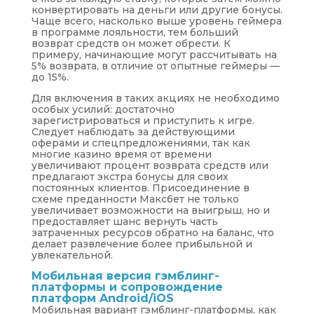
конвертировать на деньги или другие бонусы.
Чаще всего, насколько выше уровень геймера
в программе лояльности, тем больший
возврат средств он может обрести. К
примеру, начинающие могут рассчитывать на
5% возврата, в отличие от опытные геймеры —
до 15%.
Для включения в таких акциях не необходимо
особых усилий: достаточно
зарегистрироваться и приступить к игре.
Следует наблюдать за действующими
оферами и спецпредложениями, так как
многие казино время от времени
увеличивают процент возврата средств или
предлагают экстра бонусы для своих
постоянных клиентов. Присоединение в
схеме преданности Максбет не только
увеличивает возможности на выигрыш, но и
предоставляет шанс вернуть часть
затраченных ресурсов обратно на баланс, что
делает развлечение более прибыльной и
увлекательной.
Мобильная версия гэмблинг-
платформы и сопровождение
платформ Android/iOS
Мобильная вариант гэмблинг-платформы, как