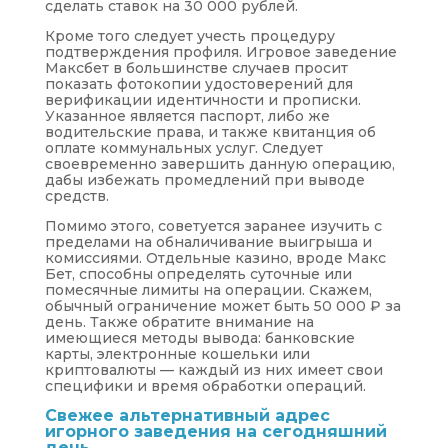
сделать ставок на 30 000 рублей.
Кроме того следует учесть процедуру
подтверждения профиля. Игровое заведение
Максбет в большинстве случаев просит
показать фотокопии удостоверений для
верификации идентичности и прописки.
Указанное является паспорт, либо же
водительские права, и также квитанция об
оплате коммунальных услуг. Следует
своевременно завершить данную операцию,
дабы избежать промедлений при выводе
средств.
Помимо этого, советуется заранее изучить с
пределами на обналичивание выигрыша и
комиссиями. Отдельные казино, вроде Макс
Бет, способны определять суточные или
помесячные лимиты на операции. Скажем,
обычный ограничение может быть 50 000 ₽ за
день. Также обратите внимание на
имеющиеся методы вывода: банковские
карты, электронные кошельки или
криптовалюты — каждый из них имеет свои
специфики и время обработки операций.
Свежее альтернативный адрес
игорного заведения на сегодняшний
день