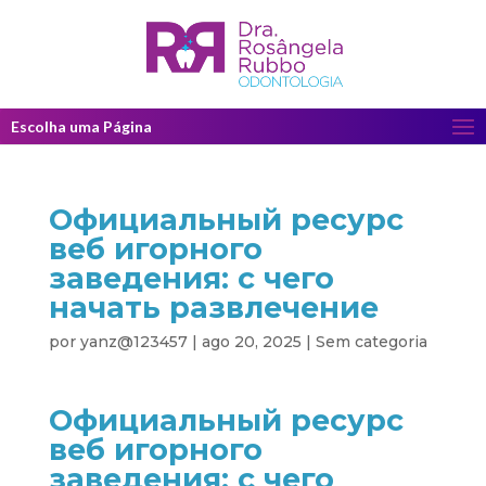
Escolha uma Página
Официальный ресурс
веб игорного
заведения: с чего
начать развлечение
por
yanz@123457
|
ago 20, 2025
|
Sem categoria
Официальный ресурс
веб игорного
заведения: с чего