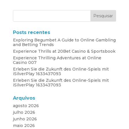
Posts recentes
Exploring Begumbet A Guide to Online Gambling
and Betting Trends
Experience Thrills at 20Bet Casino & Sportsbook
Experience Thrilling Adventures at Online
Casino 007
Erleben Sie die Zukunft des Online-Spiels mit
iSilverPlay 1633437093
Erleben Sie die Zukunft des Online-Spiels mit
iSilverPlay 1633437093
Arquivos
agosto 2026
julho 2026
junho 2026
maio 2026