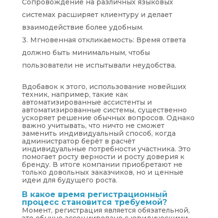
Сопровождение на различных языковых
системах расширяет клиентуру и делает
взаимодействие более удобным.
Мгновенная откликаемость: Время ответа
должно быть минимальным, чтобы
пользователи не испытывали неудобства.
Вдобавок к этого, использование новейших
техник, например, такие как
автоматизированные ассистенты и
автоматизированные системы, существенно
ускоряет решение обычных вопросов. Однако
важно учитывать, что ничто не сможет
заменить индивидуальный способ, когда
администратор берёт в расчёт
индивидуальные потребности участника. Это
помогает росту верности и росту доверия к
бренду. В итоге компании приобретают не
только довольных заказчиков, но и ценные
идеи для будущего роста.
В какое время регистрационный
процесс становится требуемой?
Момент, регистрация является обязательной,