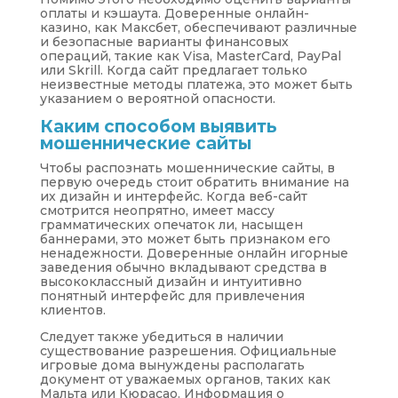
оплаты и кэшаута. Доверенные онлайн-
казино, как Максбет, обеспечивают различные
и безопасные варианты финансовых
операций, такие как Visa, MasterCard, PayPal
или Skrill. Когда сайт предлагает только
неизвестные методы платежа, это может быть
указанием о вероятной опасности.
Каким способом выявить
мошеннические сайты
Чтобы распознать мошеннические сайты, в
первую очередь стоит обратить внимание на
их дизайн и интерфейс. Когда веб-сайт
смотрится неопрятно, имеет массу
грамматических опечаток ли, насыщен
баннерами, это может быть признаком его
ненадежности. Доверенные онлайн игорные
заведения обычно вкладывают средства в
высококлассный дизайн и интуитивно
понятный интерфейс для привлечения
клиентов.
Следует также убедиться в наличии
существование разрешения. Официальные
игровые дома вынуждены располагать
документ от уважаемых органов, таких как
Мальта или Кюрасао. Информация о