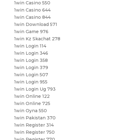
1win Casino 550
1win Casino 644
1win Casino 844
1win Download 571
1win Game 976
1win Kz Skachat 278
1win Login 114
1win Login 346
1win Login 358
1win Login 379
1win Login 507
1win Login 955
1win Login Ug 793
1win Online 122
1win Online 725
1win Oyna 550
1win Pakistan 370
1win Register 314
1win Register 750
1win Register 770