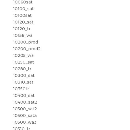
10060sat
10100_sat
10100sat
10120_sat
10120_tr
10156_wa
10200_prod
10200_prod2
10205_wa
10250_sat
10280_tr
10300_sat
10310_sat
10350tr
10400_sat
10400_sat2
10500_sat2
10500_sat3
10500_wa3
10510_tr