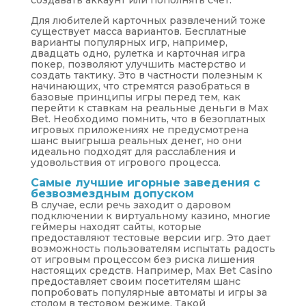
создавать аккаунт или пополнять счет.
Для любителей карточных развлечений тоже
существует масса вариантов. Бесплатные
варианты популярных игр, например,
двадцать одно, рулетка и карточная игра
покер, позволяют улучшить мастерство и
создать тактику. Это в частности полезным к
начинающих, что стремятся разобраться в
базовые принципы игры перед тем, как
перейти к ставкам на реальные деньги в Max
Bet. Необходимо помнить, что в безоплатных
игровых приложениях не предусмотрена
шанс выигрыша реальных денег, но они
идеально подходят для расслабления и
удовольствия от игрового процесса.
Самые лучшие игорные заведения с
безвозмездным допуском
В случае, если речь заходит о даровом
подключении к виртуальному казино, многие
геймеры находят сайты, которые
предоставляют тестовые версии игр. Это дает
возможность пользователям испытать радость
от игровым процессом без риска лишения
настоящих средств. Например, Max Bet Casino
предоставляет своим посетителям шанс
попробовать популярные автоматы и игры за
столом в тестовом режиме. Такой