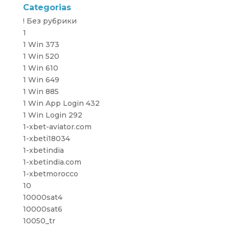
Categorias
! Без рубрики
1
1 Win 373
1 Win 520
1 Win 610
1 Win 649
1 Win 885
1 Win App Login 432
1 Win Login 292
1-xbet-aviator.com
1-xbeti18034
1-xbetindia
1-xbetindia.com
1-xbetmorocco
10
10000sat4
10000sat6
10050_tr