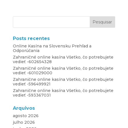
Posts recentes
Online Kasína na Slovensku Prehľad a
Odporúčania
Zahraničné online kasína Všetko, čo potrebujete
vedieť -602654328
Zahraničné online kasína Všetko, čo potrebujete
vedieť -601029000
Zahranične online kasína Všetko, čo potrebujete
vedieť -596499921
Zahranične online kasína Všetko, čo potrebujete
vedieť -593367031
Arquivos
agosto 2026
julho 2026