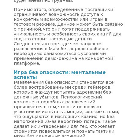
будет внезапно трудным.
Помимо этого, определенные поставщики
ограничивают возможность доступа к
конкретным возможностям или играм в
тестовом режиме. Данное может быть связано
с причиной, что они хотят поддерживать
уникальность и особенность своих акций для
тех, кто ставит настоящие деньги.
Следовательно прежде чем запуском
развлечения в Максбет зеркало рабочее
необходимо ознакомиться с условиями
применения демо-режима на конкретной
платформе.
Игра без опасности: ментальные
аспекты
Развлечения без опасности становятся все
более востребованными среди геймеров,
которые жаждут испытать адреналин без
денежных убытков. Психологический
компонент подобных развлечений
проявляется в том, что они позволяют
участникам испытать эмоции, схожие с теми,
что ощущаются в настоящих казино, но без
напряжения из-за вероятных потерь. Такое
делает их интересными для тех, кто желает
стремится повеселиться и познать тактики
игры без денежных вложений.