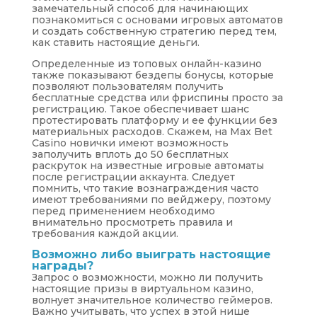
замечательный способ для начинающих
познакомиться с основами игровых автоматов
и создать собственную стратегию перед тем,
как ставить настоящие деньги.
Определенные из топовых онлайн-казино
также показывают бездепы бонусы, которые
позволяют пользователям получить
бесплатные средства или фриспины просто за
регистрацию. Такое обеспечивает шанс
протестировать платформу и ее функции без
материальных расходов. Скажем, на Max Bet
Casino новички имеют возможность
заполучить вплоть до 50 бесплатных
раскруток на известные игровые автоматы
после регистрации аккаунта. Следует
помнить, что такие вознаграждения часто
имеют требованиями по вейджеру, поэтому
перед применением необходимо
внимательно просмотреть правила и
требования каждой акции.
Возможно либо выиграть настоящие
награды?
Запрос о возможности, можно ли получить
настоящие призы в виртуальном казино,
волнует значительное количество геймеров.
Важно учитывать, что успех в этой нише