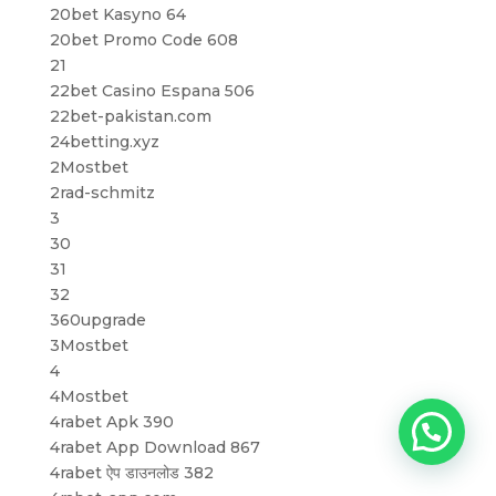
20bet Kasyno 64
20bet Promo Code 608
21
22bet Casino Espana 506
22bet-pakistan.com
24betting.xyz
2Mostbet
2rad-schmitz
3
30
31
32
360upgrade
3Mostbet
4
4Mostbet
4rabet Apk 390
4rabet App Download 867
4rabet ऐप डाउनलोड 382