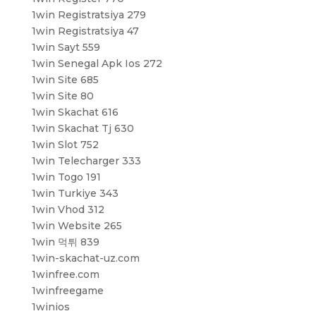
1win Registratsiya 279
1win Registratsiya 47
1win Sayt 559
1win Senegal Apk Ios 272
1win Site 685
1win Site 80
1win Skachat 616
1win Skachat Tj 630
1win Slot 752
1win Telecharger 333
1win Togo 191
1win Turkiye 343
1win Vhod 312
1win Website 265
1win 먹튀 839
1win-skachat-uz.com
1winfree.com
1winfreegame
1winios