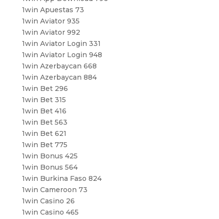
1win Apuestas 73
1win Aviator 935
1win Aviator 992
1win Aviator Login 331
1win Aviator Login 948
1win Azerbaycan 668
1win Azerbaycan 884
1win Bet 296
1win Bet 315
1win Bet 416
1win Bet 563
1win Bet 621
1win Bet 775
1win Bonus 425
1win Bonus 564
1win Burkina Faso 824
1win Cameroon 73
1win Casino 26
1win Casino 465