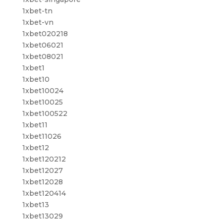
1xbet-tn
1xbet-vn
1xbet020218
1xbet06021
1xbet08021
1xbet1
1xbet10
1xbet10024
1xbet10025
1xbet100522
1xbet11
1xbet11026
1xbet12
1xbet120212
1xbet12027
1xbet12028
1xbet120414
1xbet13
1xbet13029