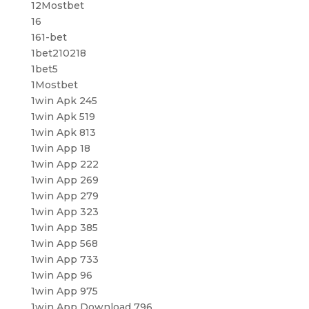
12Mostbet
16
161-bet
1bet210218
1bet5
1Mostbet
1win Apk 245
1win Apk 519
1win Apk 813
1win App 18
1win App 222
1win App 269
1win App 279
1win App 323
1win App 385
1win App 568
1win App 733
1win App 96
1win App 975
1win App Download 796