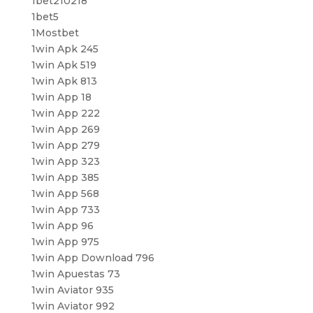
1bet210218
1bet5
1Mostbet
1win Apk 245
1win Apk 519
1win Apk 813
1win App 18
1win App 222
1win App 269
1win App 279
1win App 323
1win App 385
1win App 568
1win App 733
1win App 96
1win App 975
1win App Download 796
1win Apuestas 73
1win Aviator 935
1win Aviator 992