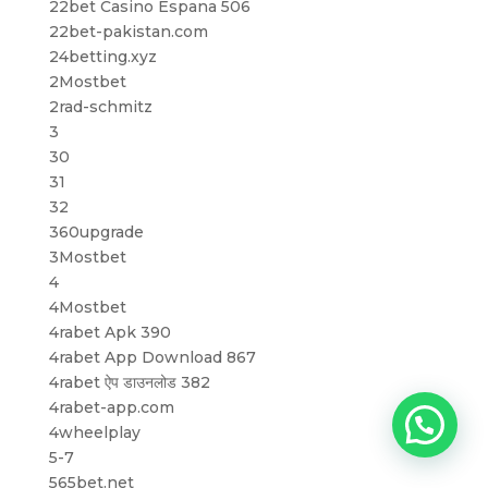
22bet Casino Espana 506
22bet-pakistan.com
24betting.xyz
2Mostbet
2rad-schmitz
3
30
31
32
360upgrade
3Mostbet
4
4Mostbet
4rabet Apk 390
4rabet App Download 867
4rabet ऐप डाउनलोड 382
4rabet-app.com
4wheelplay
5-7
565bet.net