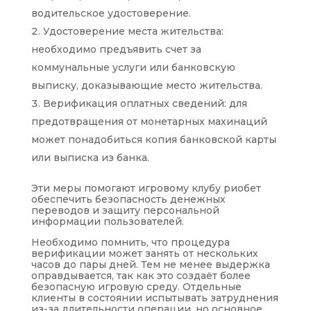
водительское удостоверение.
Удостоверение места жительства:
необходимо предъявить счет за
коммунальные услуги или банковскую
выписку, доказывающие место жительства.
Верификация оплатных сведений: для
предотвращения от монетарных махинаций
может понадобиться копия банковской карты
или выписка из банка.
Эти меры помогают игровому клубу риобет
обеспечить безопасность денежных
переводов и защиту персональной
информации пользователей.
Необходимо помнить, что процедура
верификации может занять от нескольких
часов до пары дней. Тем не менее выдержка
оправдывается, так как это создаёт более
безопасную игровую среду. Отдельные
клиенты в состоянии испытывать затруднения
из-за длительности операции, но основное