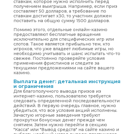
ставкам, которое нужно исполнить перед
получением выигрыша. Например, если приз
составляет 50 долларов, а требование по
ставкам достигает x30, то участник должен
поставить на общую сумму 1500 долларов.
Помимо этого, отдельные онлайн-казино
предоставляют бесплатные вращения
исключительно для специфических игр или
слотов. Такое является прибыльно тем, кто
игроков, что уже владеет любимые игры, но
необходимо учитывать и шанс испытать что-то
свежее. Постоянно проверяйте условия
применения фриспинов и следите за
текущими предложениями на сайте вашего
казино.
Выплата денег: детальная инструкция
и ограничения
Для благополучного вывода призов из
интернет-казино, пользователю требуется
следовать определенной последовательности
действий. В первую очередь главное, нужно
убедиться, что все условия акций исполнены.
Зачастую игорные заведения требуют
прокрутки бонусных денег прежде чем
снятием. Затем нужно перейти в секцию
"Касса" или "Вывод средств" на сайте казино и