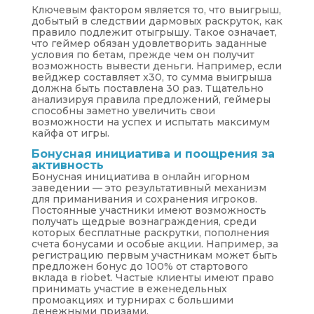
Ключевым фактором является то, что выигрыш,
добытый в следствии дармовых раскруток, как
правило подлежит отыгрышу. Такое означает,
что геймер обязан удовлетворить заданные
условия по бетам, прежде чем он получит
возможность вывести деньги. Например, если
вейджер составляет x30, то сумма выигрыша
должна быть поставлена 30 раз. Тщательно
анализируя правила предложений, геймеры
способны заметно увеличить свои
возможности на успех и испытать максимум
кайфа от игры.
Бонусная инициатива и поощрения за
активность
Бонусная инициатива в онлайн игорном
заведении — это результативный механизм
для приманивания и сохранения игроков.
Постоянные участники имеют возможность
получать щедрые вознаграждения, среди
которых бесплатные раскрутки, пополнения
счета бонусами и особые акции. Например, за
регистрацию первым участникам может быть
предложен бонус до 100% от стартового
вклада в riobet. Частые клиенты имеют право
принимать участие в еженедельных
промоакциях и турнирах с большими
денежными призами.