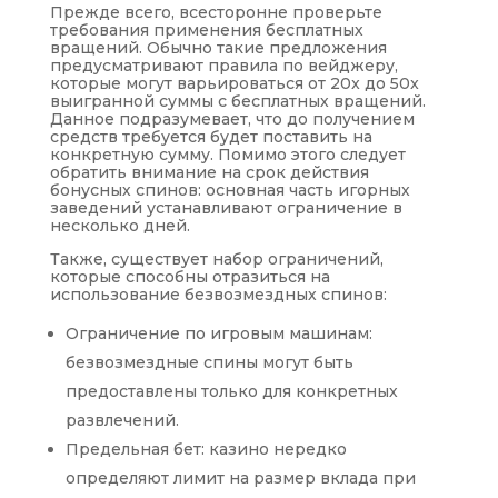
Прежде всего, всесторонне проверьте
требования применения бесплатных
вращений. Обычно такие предложения
предусматривают правила по вейджеру,
которые могут варьироваться от 20x до 50x
выигранной суммы с бесплатных вращений.
Данное подразумевает, что до получением
средств требуется будет поставить на
конкретную сумму. Помимо этого следует
обратить внимание на срок действия
бонусных спинов: основная часть игорных
заведений устанавливают ограничение в
несколько дней.
Также, существует набор ограничений,
которые способны отразиться на
использование безвозмездных спинов:
Ограничение по игровым машинам:
безвозмездные спины могут быть
предоставлены только для конкретных
развлечений.
Предельная бет: казино нередко
определяют лимит на размер вклада при