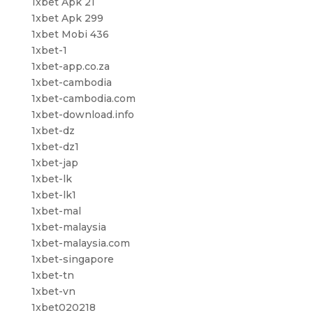
1xbet Apk 21
1xbet Apk 299
1xbet Mobi 436
1xbet-1
1xbet-app.co.za
1xbet-cambodia
1xbet-cambodia.com
1xbet-download.info
1xbet-dz
1xbet-dz1
1xbet-jap
1xbet-lk
1xbet-lk1
1xbet-mal
1xbet-malaysia
1xbet-malaysia.com
1xbet-singapore
1xbet-tn
1xbet-vn
1xbet020218