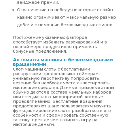
вейджере премии.
Ограничение на победу: некоторые онлайн-
казино ограничивают максимальную размер
добычи с помощью безвозмездных спинов.
Постижение указанных факторов
способствует избежать разочарований и в
полной мере продуктивно применять
бонусные предложения.
Автоматы машины с безвозмездными
вращениями
Слот-машины слоты с бесплатными
раскрутками предоставляют геймерам
уникальную перспективу попробовать
везение без необходимости инвестировать
настоящие средства. Данные призовые этапы
обычно даются в составе начальных наборов
или специальных мероприятий, которые
проводят казино. Бесплатные вращения
предоставляют шанс пользователям изучить
функционирование слота, разобраться в его
особенности и сформировать собственную
тактику, прежде чем начинать игру на
настоящие деньги.