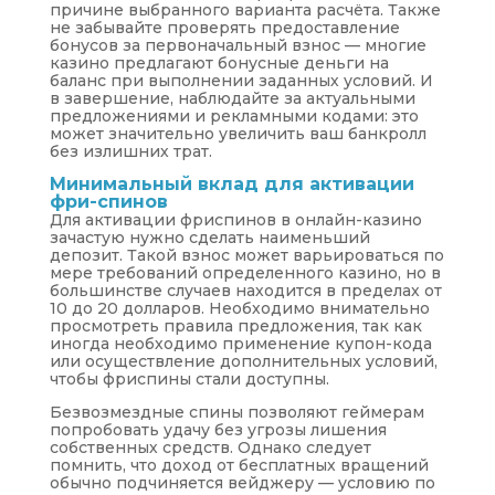
причине выбранного варианта расчёта. Также
не забывайте проверять предоставление
бонусов за первоначальный взнос — многие
казино предлагают бонусные деньги на
баланс при выполнении заданных условий. И
в завершение, наблюдайте за актуальными
предложениями и рекламными кодами: это
может значительно увеличить ваш банкролл
без излишних трат.
Минимальный вклад для активации
фри-спинов
Для активации фриспинов в онлайн-казино
зачастую нужно сделать наименьший
депозит. Такой взнос может варьироваться по
мере требований определенного казино, но в
большинстве случаев находится в пределах от
10 до 20 долларов. Необходимо внимательно
просмотреть правила предложения, так как
иногда необходимо применение купон-кода
или осуществление дополнительных условий,
чтобы фриспины стали доступны.
Безвозмездные спины позволяют геймерам
попробовать удачу без угрозы лишения
собственных средств. Однако следует
помнить, что доход от бесплатных вращений
обычно подчиняется вейджеру — условию по