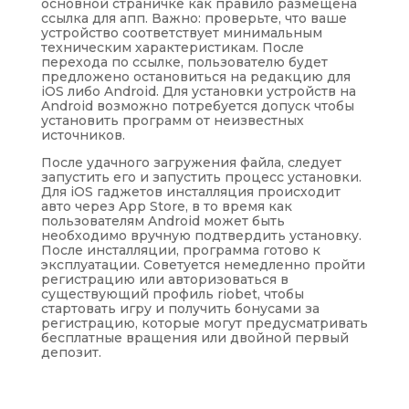
основной страничке как правило размещена
ссылка для апп. Важно: проверьте, что ваше
устройство соответствует минимальным
техническим характеристикам. После
перехода по ссылке, пользователю будет
предложено остановиться на редакцию для
iOS либо Android. Для установки устройств на
Android возможно потребуется допуск чтобы
установить программ от неизвестных
источников.
После удачного загружения файла, следует
запустить его и запустить процесс установки.
Для iOS гаджетов инсталляция происходит
авто через App Store, в то время как
пользователям Android может быть
необходимо вручную подтвердить установку.
После инсталляции, программа готово к
эксплуатации. Советуется немедленно пройти
регистрацию или авторизоваться в
существующий профиль riobet, чтобы
стартовать игру и получить бонусами за
регистрацию, которые могут предусматривать
бесплатные вращения или двойной первый
депозит.