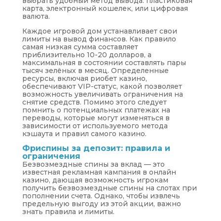
выбрать удобный метод вывода: пластиковая
карта, электронный кошелек, или цифровая
валюта.
Каждое игровой дом устанавливает свои
лимиты на вывод финансов. Как правило
самая низкая сумма составляет
приблизительно 10-20 долларов, а
максимальная в состоянии составлять пары
тысяч зелёных в месяц. Определенные
ресурсы, включая риобет казино,
обеспечивают VIP-статус, какой позволяет
возможность увеличивать ограничения на
снятие средств. Помимо этого следует
помнить о потенциальных платежах на
переводы, которые могут изменяться в
зависимости от используемого метода
кэшаута и правил самого казино.
Фриспины за депозит: правила и
ограничения
Безвозмездные спины за вклад — это
известная рекламная кампания в онлайн
казино, дающая возможность игрокам
получить безвозмездные спины на слотах при
пополнении счета. Однако, чтобы извлечь
предельную выгоду из этой акции, важно
знать правила и лимиты.