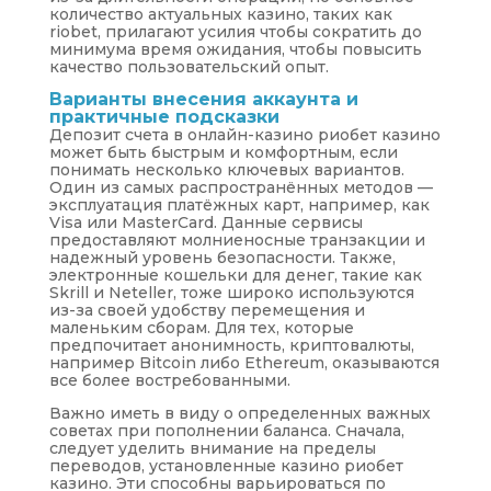
количество актуальных казино, таких как
riobet, прилагают усилия чтобы сократить до
минимума время ожидания, чтобы повысить
качество пользовательский опыт.
Варианты внесения аккаунта и
практичные подсказки
Депозит счета в онлайн-казино риобет казино
может быть быстрым и комфортным, если
понимать несколько ключевых вариантов.
Один из самых распространённых методов —
эксплуатация платёжных карт, например, как
Visa или MasterCard. Данные сервисы
предоставляют молниеносные транзакции и
надежный уровень безопасности. Также,
электронные кошельки для денег, такие как
Skrill и Neteller, тоже широко используются
из-за своей удобству перемещения и
маленьким сборам. Для тех, которые
предпочитает анонимность, криптовалюты,
например Bitcoin либо Ethereum, оказываются
все более востребованными.
Важно иметь в виду о определенных важных
советах при пополнении баланса. Сначала,
следует уделить внимание на пределы
переводов, установленные казино риобет
казино. Эти способны варьироваться по