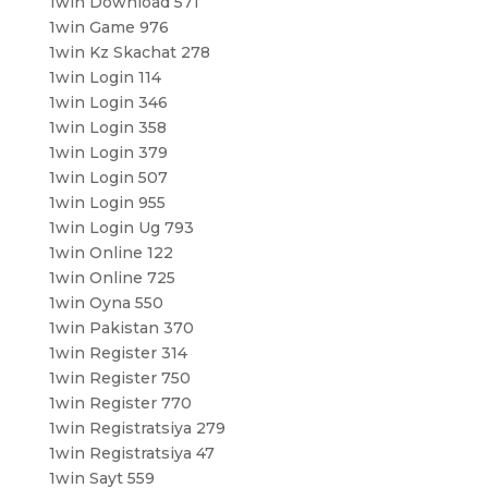
1win Download 571
1win Game 976
1win Kz Skachat 278
1win Login 114
1win Login 346
1win Login 358
1win Login 379
1win Login 507
1win Login 955
1win Login Ug 793
1win Online 122
1win Online 725
1win Oyna 550
1win Pakistan 370
1win Register 314
1win Register 750
1win Register 770
1win Registratsiya 279
1win Registratsiya 47
1win Sayt 559