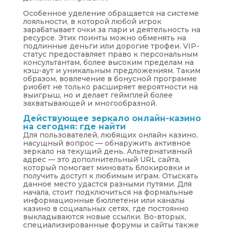
Особенное уделение обращается на системе
лояльности, в которой любой игрок
зарабатывает очки за пари и деятельность на
ресурсе. Этих поинты можно обменять на
подлинные деньги или дорогие трофеи. VIP-
статус предоставляет право к персональным
консультантам, более высоким пределам на
кэш-аут и уникальным предложениям. Таким
образом, вовлечение в бонусной программе
риобет не только расширяет вероятности на
выигрыш, но и делает геймплей более
захватывающей и многообразной.
Действующее зеркало онлайн-казино
на сегодня: где найти
Для пользователей, любящих онлайн казино,
насущный вопрос — обнаружить активное
зеркало на текущий день. Альтернативный
адрес — это дополнительный URL сайта,
который помогает миновать блокировки и
получить доступ к любимым играм. Отыскать
данное место удастся разными путями. Для
начала, стоит подключиться на формальные
информационные бюллетени или каналы
казино в социальных сетях, где постоянно
выкладываются новые ссылки. Во-вторых,
специализированные форумы и сайты также