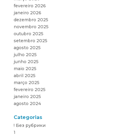
fevereiro 2026
janeiro 2026
dezembro 2025
novembro 2025
outubro 2025
setembro 2025
agosto 2025
julho 2025
junho 2025
maio 2025
abril 2025
março 2025
fevereiro 2025
janeiro 2025
agosto 2024
Categorias
! Без рубрики
1