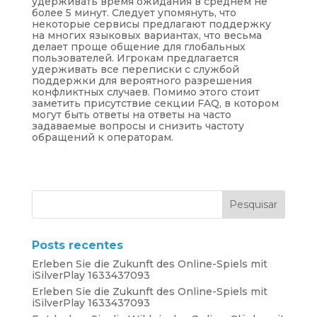
удерживать время ожидания в среднем не
более 5 минут. Следует упомянуть, что
некоторые сервисы предлагают поддержку
на многих языковых вариантах, что весьма
делает проще общение для глобальных
пользователей. Игрокам предлагается
удерживать все переписки с службой
поддержки для вероятного разрешения
конфликтных случаев. Помимо этого стоит
заметить присутствие секции FAQ, в котором
могут быть ответы на ответы на часто
задаваемые вопросы и снизить частоту
обращений к операторам.
Posts recentes
Erleben Sie die Zukunft des Online-Spiels mit
iSilverPlay 1633437093
Erleben Sie die Zukunft des Online-Spiels mit
iSilverPlay 1633437093