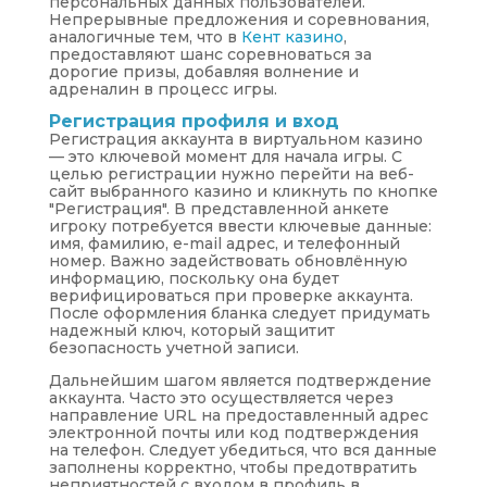
персональных данных пользователей.
Непрерывные предложения и соревнования,
аналогичные тем, что в
Кент казино
,
предоставляют шанс соревноваться за
дорогие призы, добавляя волнение и
адреналин в процесс игры.
Регистрация профиля и вход
Регистрация аккаунта в виртуальном казино
— это ключевой момент для начала игры. С
целью регистрации нужно перейти на веб-
сайт выбранного казино и кликнуть по кнопке
"Регистрация". В представленной анкете
игроку потребуется ввести ключевые данные:
имя, фамилию, e-mail адрес, и телефонный
номер. Важно задействовать обновлённую
информацию, поскольку она будет
верифицироваться при проверке аккаунта.
После оформления бланка следует придумать
надежный ключ, который защитит
безопасность учетной записи.
Дальнейшим шагом является подтверждение
аккаунта. Часто это осуществляется через
направление URL на предоставленный адрес
электронной почты или код подтверждения
на телефон. Следует убедиться, что вся данные
заполнены корректно, чтобы предотвратить
неприятностей с входом в профиль в