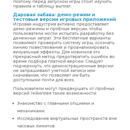
поэтому перед запуском игры стоит изучить
правила и таблицу выплат.
Даровая забава: демо-режим и
тестовые версии игровых приложений
Игровая индустрия активно предоставляет
демо-режимы и пробные версии, чтобы
пользователи могли испытать разработку без
денежных затрат. Эти бесплатные варианты
позволяют проверить систему игры, осознать
линию повествования и проанализировать
визуальные эффекты. Для новичков это
прекрасный метод предотвратить ошибок во
время подбора платной версии. Следует
подчеркнуть, что демонстрационные версии
не запрашивают учетной записи или
скачивания, что позволяет им быть
доступными почти для всех.
Пользователи могут предвкушать от пробных
версий геймплея такие возможности:
Знакомство с главными опциями и
механиками.
Исследование виртуальных пространств вне
часовых лимитов.