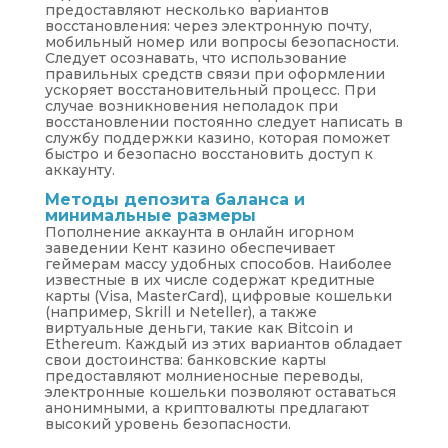
предоставляют несколько вариантов
восстановления: через электронную почту,
мобильный номер или вопросы безопасности.
Следует осознавать, что использование
правильных средств связи при оформлении
ускоряет восстановительный процесс. При
случае возникновения неполадок при
восстановлении постоянно следует написать в
службу поддержки казино, которая поможет
быстро и безопасно восстановить доступ к
аккаунту.
Методы депозита баланса и
минимальные размеры
Пополнение аккаунта в онлайн игорном
заведении Кент казино обеспечивает
геймерам массу удобных способов. Наиболее
известные в их числе содержат кредитные
карты (Visa, MasterCard), цифровые кошельки
(например, Skrill и Neteller), а также
виртуальные деньги, такие как Bitcoin и
Ethereum. Каждый из этих вариантов обладает
свои достоинства: банковские карты
предоставляют молниеносные переводы,
электронные кошельки позволяют оставаться
анонимными, а криптовалюты предлагают
высокий уровень безопасности.