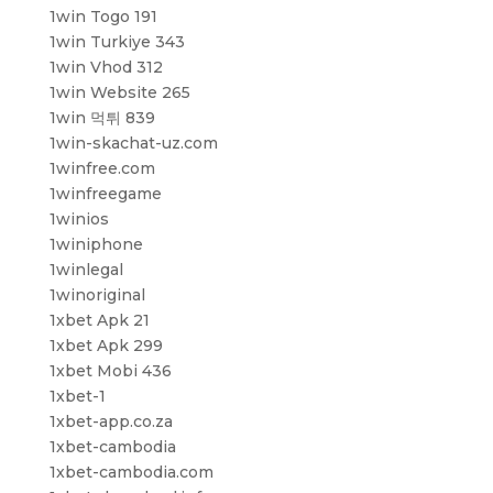
1win Togo 191
1win Turkiye 343
1win Vhod 312
1win Website 265
1win 먹튀 839
1win-skachat-uz.com
1winfree.com
1winfreegame
1winios
1winiphone
1winlegal
1winoriginal
1xbet Apk 21
1xbet Apk 299
1xbet Mobi 436
1xbet-1
1xbet-app.co.za
1xbet-cambodia
1xbet-cambodia.com