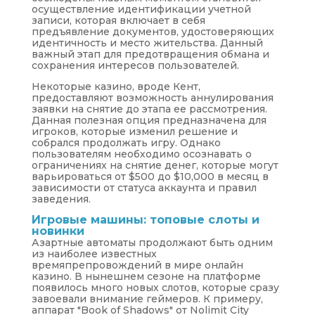
осуществление идентификации учетной
записи, которая включает в себя
предъявление документов, удостоверяющих
идентичность и место жительства. Данный
важный этап для предотвращения обмана и
сохранения интересов пользователей.
Некоторые казино, вроде Кент,
предоставляют возможность аннулирования
заявки на снятие до этапа ее рассмотрения.
Данная полезная опция предназначена для
игроков, которые изменил решение и
собрался продолжать игру. Однако
пользователям необходимо осознавать о
ограничениях на снятие денег, которые могут
варьироваться от $500 до $10,000 в месяц в
зависимости от статуса аккаунта и правил
заведения.
Игровые машины: топовые слоты и
новинки
Азартные автоматы продолжают быть одним
из наиболее известных
времяпрепровождений в мире онлайн
казино. В нынешнем сезоне на платформе
появилось много новых слотов, которые сразу
завоевали внимание геймеров. К примеру,
аппарат "Book of Shadows" от Nolimit City