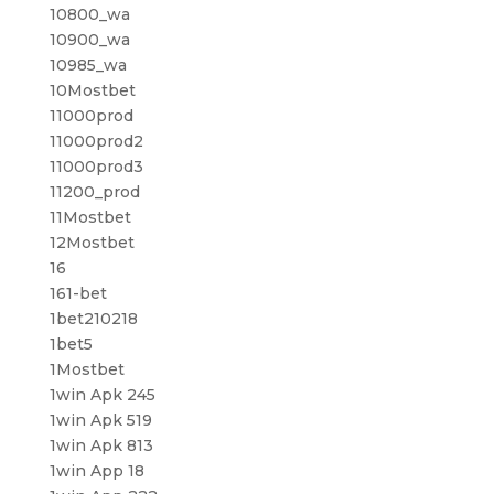
10800_wa
10900_wa
10985_wa
10Mostbet
11000prod
11000prod2
11000prod3
11200_prod
11Mostbet
12Mostbet
16
161-bet
1bet210218
1bet5
1Mostbet
1win Apk 245
1win Apk 519
1win Apk 813
1win App 18