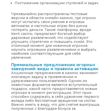
Постижение организации ступеней и задач.
Чрезвычайно распространены тестовые
версии в области онлайн казино, где игроки
могут испытать свои умения в игровых
автоматах и настольных играх без риска
потерять деньги. Такие платформы, вроде
Kent casino, предлагают богатый выбор
дармовых развлечений, что содействуют
улучшать стратегию и повышать скилл. Это
отличный момент для новичков игроков
изучить игровыми развлечениями и выбрать
наиболее соответствующие для себя
увлечения.
Премиальные предложения игорных
заведений: виды и правила активации.
Акционные предложения в казино занимают
ключевую задачу в привлечении и
удерживании пользователей. Одним из
известных форматов является вступительный
подарок, какой часто предоставляется новым
игрокам в момент регистрации. Этот приз
способен содержать в себя удвоение первого
вклада либо бесплатные вращения на слотах.
Важно иметь в виду, что для снятия выигрыша,
полученных с благодаря бонуса за