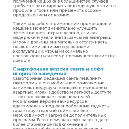
получения кешбэка в большинстве случаев
требуется активировать подходящую опцию в
профиле игрока или применить особым
предложением от казино.
Таким способом, применение промокодов и
кэшбэка может значительно улучшить
эффективность игры в казино, снижая
издержки и увеличивая шансы на выигрыш.
Игроки должны внимательно отслеживать
последними акциями и условиями
эксплуатации, чтобы максимально
воспользоваться всеми преимуществами этих
средств.
Смартфонная версия сайта и софт
игорного заведения
Смартфонная редакция сайта гемблинг-
платформы и его мобильное приложение
занимают ведущую позицию в нынешнем
азартных играх. Удобство и легкость доступа
— вот что завлекает пользователей.
Мобильные версии веб-ресурсов
адаптированы под разнообразные гаджеты,
гарантируя гладкий геймплей без
необходимости загрузки дополнительных
программ. В то время как софт казино дают
более стабильное подключение и