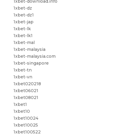
1xbet-download.info
1xbet-dz
1xbet-dz1
1xbet-jap
1xbet-lk
1xbet-lk1
1xbet-mal
1xbet-malaysia
1xbet-malaysia.com
1xbet-singapore
1xbet-tn
1xbet-vn
1xbet020218
1xbet06021
1xbet08021
1xbet1
1xbet10
1xbet10024
1xbet10025
1xbet100522