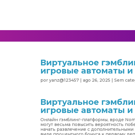
Виртуальное гэмбли
игровые автоматы и
por
yanz@123457
|
ago 26, 2025
|
Sem cate
Виртуальное гэмбли
игровые автоматы и
Онлайн гэмблинг-платформы, вроде Nom
могут весьма повысить вероятность по
начать развлечение с дополнительными 
виде процентного бонуса к первому деп