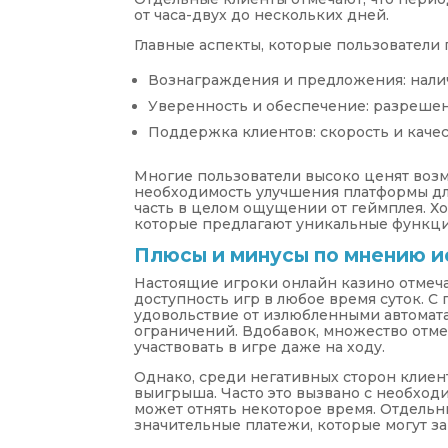
от часа-двух до нескольких дней.
Главные аспекты, которые пользователи
Вознаграждения и предложения: нали
Уверенность и обеспечение: разреше
Поддержка клиентов: скорость и каче
Многие пользователи высоко ценят возм
необходимость улучшения платформы дл
часть в целом ощущении от геймплея. Х
которые предлагают уникальные функции
Плюсы и минусы по мнению и
Настоящие игроки онлайн казино отмеча
доступность игр в любое время суток. 
удовольствие от излюбленными автомата
ограничений. Вдобавок, множество отм
участвовать в игре даже на ходу.
Однако, среди негативных сторон клиен
выигрыша. Часто это вызвано с необхо
может отнять некоторое время. Отдельн
значительные платежи, которые могут 