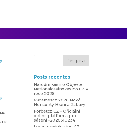
,
Posts recentes
Národní kasino Objevte
Nationalcasinokasino CZ v
roce 2026
,
69gamescz 2026 Nové
Horizonty Hraní a Zábavy
Forbetcz CZ – Oficiální
рые
online platforma pro
sázení -2020510234
я в
т
Monsterwinkasino CZ