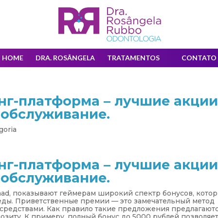
HOME
DRA. ROSÂNGELA
TRATAMENTOS
CONTATO
нг-платформа – лучшие акции
 обслуживание.
goria
нг-платформа – лучшие акции
 обслуживание.
ad, показывают геймерам широкий спектр бонусов, кото
беды. Приветственные премии — это замечательный метод
средствами. Как правило такие предложения предлагаютс
озиту. К примеру, полный бонус до 5000 рублей позволяе