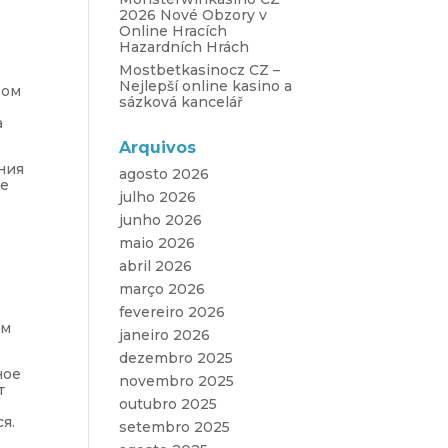
2026 Nové Obzory v
Online Hracích
Hazardních Hrách
Mostbetkasinocz CZ –
Nejlepší online kasino a
вом
sázková kancelář
а
Arquivos
ния
agosto 2026
ые
julho 2026
junho 2026
maio 2026
abril 2026
março 2026
fevereiro 2026
ом
janeiro 2026
dezembro 2025
ное
novembro 2025
т
outubro 2025
я.
setembro 2025