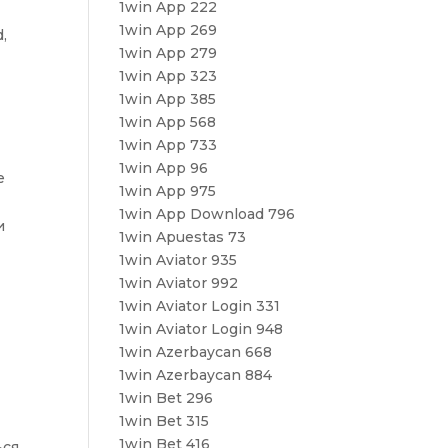
1win App 222
1win App 269
,
1win App 279
1win App 323
1win App 385
1win App 568
1win App 733
1win App 96
е
1win App 975
1win App Download 796
и
1win Apuestas 73
1win Aviator 935
1win Aviator 992
1win Aviator Login 331
1win Aviator Login 948
1win Azerbaycan 668
1win Azerbaycan 884
1win Bet 296
1win Bet 315
1win Bet 416
ься