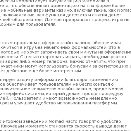
тически корректирует визуализацию материала в
жета, что обеспечивает ориентацию на платформе более
шие мобильные варианты казино, включая такие, как Nomad
включая такие, как функция депозита и снятия денег
 веб-обозреватель. Данное превращает процесс игры не
добным для пользователя.
инным прорывом в сфере онлайн-казино, обеспечивая
ючиться в игру без избыточных формальностей. Это в
 которые не хочет затрачивать свои минуты на оформлени
ности. С целью стартовать играть, необходимо указать
й адрес либо номер телефона. Важно отметить, что при
участники могут использовать бонусами за регистрацию 
ет действие еще более интересным.
антирует защиту информации благодаря применению
е обеспечивает пользователям не беспокоиться о
 значительное количество онлайн-казино, вроде Nomad,
 интерфейс системы, который делает проще процедуру
елей. Пользователи имеют возможность немедленно
о в разы улучшает удобство использования платформы.
о игорном заведении Nomad, часто говорят о удобство
 Ключевым моментом становится скорость вывода денег.
д исполнения запросов на снятие средств может изменят