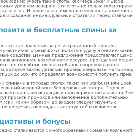
еобходимо учесть такие слоты, как Mega Joker и Blood
льным уровнем возврата. Эти слоты не только гарантирую
роцесс игры. Игроки также имеют возможность применять
ов и создания индивидуальной стратегии перед ставками
позита и бесплатные спины за
бесплатные вращения за регистрационный процесс
и участников, стремящихся испытать удачу в онлайн-кази
нные средства. Данные предложения предоставляют шанс
роанализировать возможности ресурса, прежде чем реши
етить, что подобные плюшки обычно сопровождаются
м, которые важно детально проанализировать. Например
 20x до 50x, что определяет возможности получить приз.
спинами в топовых слотах, таких как Starburst или Book 
 реальный игровой опыт без денежных потерь. С целью
я всего лишь регистрация и подтверждение аккаунта. Тем
гут просить промокод или выполнение дополнительных
иски. Таким образом, до входом следует изучить с
ы не допустить неожиданных ситуаций и полностью
ициативы и бонусы
редко сталкиваются с многообразными схемами лояльност