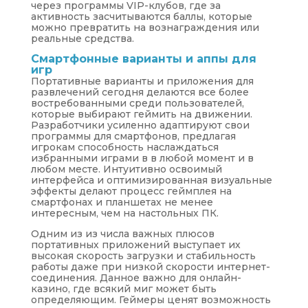
через программы VIP-клубов, где за
активность засчитываются баллы, которые
можно превратить на вознаграждения или
реальные средства.
Смартфонные варианты и аппы для
игр
Портативные варианты и приложения для
развлечений сегодня делаются все более
востребованными среди пользователей,
которые выбирают геймить на движении.
Разработчики усиленно адаптируют свои
программы для смартфонов, предлагая
игрокам способность наслаждаться
избранными играми в в любой момент и в
любом месте. Интуитивно освоимый
интерфейса и оптимизированная визуальные
эффекты делают процесс геймплея на
смартфонах и планшетах не менее
интересным, чем на настольных ПК.
Одним из из числа важных плюсов
портативных приложений выступает их
высокая скорость загрузки и стабильность
работы даже при низкой скорости интернет-
соединения. Данное важно для онлайн-
казино, где всякий миг может быть
определяющим. Геймеры ценят возможность