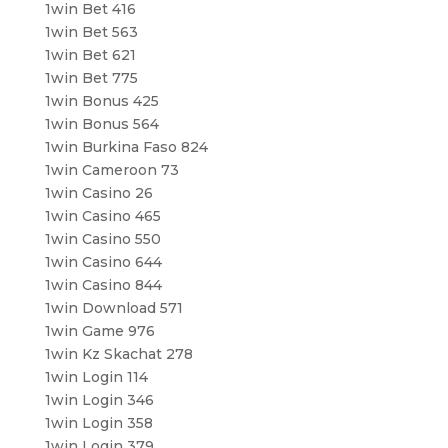
1win Bet 416
1win Bet 563
1win Bet 621
1win Bet 775
1win Bonus 425
1win Bonus 564
1win Burkina Faso 824
1win Cameroon 73
1win Casino 26
1win Casino 465
1win Casino 550
1win Casino 644
1win Casino 844
1win Download 571
1win Game 976
1win Kz Skachat 278
1win Login 114
1win Login 346
1win Login 358
1win Login 379