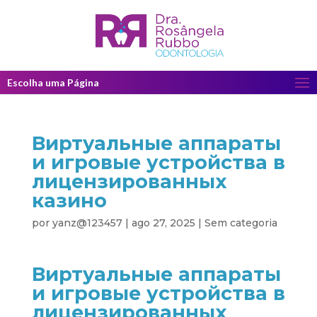
Escolha uma Página
Виртуальные аппараты
и игровые устройства в
лицензированных
казино
por
yanz@123457
|
ago 27, 2025
|
Sem categoria
Виртуальные аппараты
и игровые устройства в
лицензированных