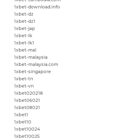
1xbet-download.info
1xbet-dz
1xbet-dz1
1xbet-jap
1xbet-lk
1xbet-lk1
1xbet-mal
1xbet-malaysia
1xbet-malaysia.com
1xbet-singapore
1xbet-tn
1xbet-vn
1xbet020218
1xbet06021
1xbet08021
1xbet1
1xbet10
1xbet10024
1xbet10025