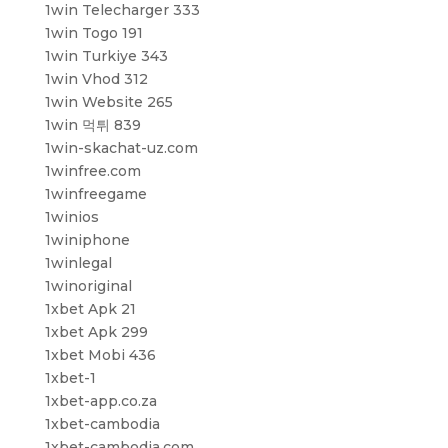
1win Telecharger 333
1win Togo 191
1win Turkiye 343
1win Vhod 312
1win Website 265
1win 먹튀 839
1win-skachat-uz.com
1winfree.com
1winfreegame
1winios
1winiphone
1winlegal
1winoriginal
1xbet Apk 21
1xbet Apk 299
1xbet Mobi 436
1xbet-1
1xbet-app.co.za
1xbet-cambodia
1xbet-cambodia.com