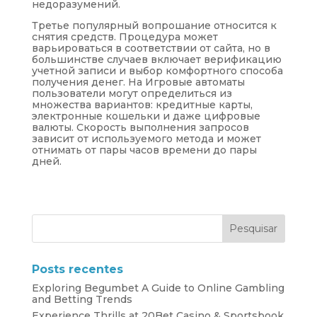
недоразумений.
Третье популярный вопрошание относится к
снятия средств. Процедура может
варьироваться в соответствии от сайта, но в
большинстве случаев включает верификацию
учетной записи и выбор комфортного способа
получения денег. На Игровые автоматы
пользователи могут определиться из
множества вариантов: кредитные карты,
электронные кошельки и даже цифровые
валюты. Скорость выполнения запросов
зависит от используемого метода и может
отнимать от пары часов времени до пары
дней.
Posts recentes
Exploring Begumbet A Guide to Online Gambling
and Betting Trends
Experience Thrills at 20Bet Casino & Sportsbook