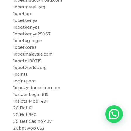
1xbetinddownload.com
1xbetinstall.org
1xbetjap
1xbetkenya
1xbetkenya1
1xbetkenya25067
1xbetkg-login
1xbetkorea
1xbetmalaysia.com
1xbetpt80715
1xbetworlds.org
1xcinta
1xcinta.org
1xluckystarcasino.com
1xslots Login 615
1xslots Mobi 401
20 Bet 61
20 Bet 950
20 Bet Casino 437
20bet App 652