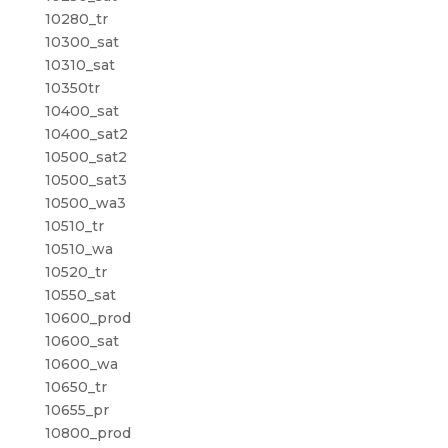
10280_tr
10300_sat
10310_sat
10350tr
10400_sat
10400_sat2
10500_sat2
10500_sat3
10500_wa3
10510_tr
10510_wa
10520_tr
10550_sat
10600_prod
10600_sat
10600_wa
10650_tr
10655_pr
10800_prod