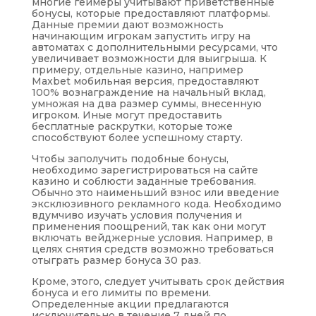
многие геймеры учитывают приветственные
бонусы, которые предоставляют платформы.
Данные премии дают возможность
начинающим игрокам запустить игру на
автоматах с дополнительными ресурсами, что
увеличивает возможности для выигрыша. К
примеру, отдельные казино, например
Maxbet мобильная версия, предоставляют
100% вознаграждение на начальный вклад,
умножая на два размер суммы, внесенную
игроком. Иные могут предоставить
бесплатные раскрутки, которые тоже
способствуют более успешному старту.
Чтобы заполучить подобные бонусы,
необходимо зарегистрироваться на сайте
казино и соблюсти заданные требования.
Обычно это наименьший взнос или введение
эксклюзивного рекламного кода. Необходимо
вдумчиво изучать условия получения и
применения поощрений, так как они могут
включать вейджерные условия. Например, в
целях снятия средств возможно требоваться
отыграть размер бонуса 30 раз.
Кроме, этого, следует учитывать срок действия
бонуса и его лимиты по времени.
Определенные акции предлагаются
исключительно в течение 7 дней по