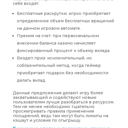
себя входят:
Бесплатные раскрутки: игрок приобретает
определенное объем бесплатных вращений
на данном игровом автомате.
Премия на счет: при первоначальном
внесении баланса казино начисляет
фиксированный процент к объему вклада.
Бездеп приз: исключительный, но
соблазнительный метод, когда геймер
приобретает подарок без необходимости
делать вклад.
Данные предложения делают игру более
захватывающей и содействуют новым
пользователям лучше разобраться в ресурсом.
Тем не менее необходимо тщательно
просматривать правила применения
поощрений, ведь там могут быть лимиты на
кэшаут и условия по отыгрышу.