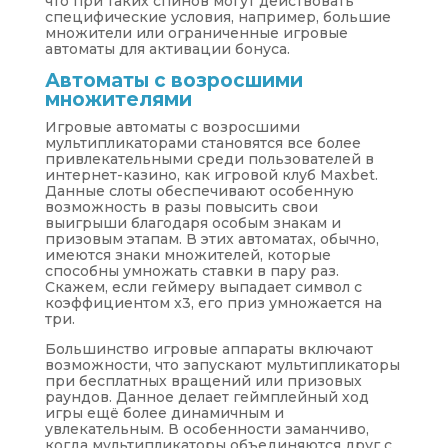
что при таких спинов могут действовать
специфические условия, например, большие
множители или ограниченные игровые
автоматы для активации бонуса.
Автоматы с возросшими
множителями
Игровые автоматы с возросшими
мультипликаторами становятся все более
привлекательными среди пользователей в
интернет-казино, как игровой клуб Maxbet.
Данные слоты обеспечивают особенную
возможность в разы повысить свои
выигрыши благодаря особым знакам и
призовым этапам. В этих автоматах, обычно,
имеются знаки множителей, которые
способны умножать ставки в пару раз.
Скажем, если геймеру выпадает символ с
коэффициентом x3, его приз умножается на
три.
Большинство игровые аппараты включают
возможности, что запускают мультипликаторы
при бесплатных вращений или призовых
раундов. Данное делает геймплейный ход
игры ещё более динамичным и
увлекательным. В особенности заманчиво,
когда мультипликаторы объединяются друг с