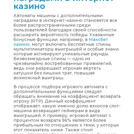
казино
Автоматы машины с дополнительными
наградами в интернет-казино становятся все
более распространенными среди
пользователей благодаря своей способности
расширить вероятность победы. Указанные
бонусные функции, например, в
Максбет
казино
, могут включать бесплатные спины,
мультипликаторы выигрышей и особые знаки,
которые активируют уникальные раунды.
Безвозмездные спины — одно из
чрезвычайно востребованных привилегий,
ведь они разрешают игрокам вертеть
катушки без лишних трат, повышая
возможный выигрыш.
В процессе подбора игрового автомата с
дополнительными функциями следует
обращать внимание на коэффициент возврата
игроку (RTP). Данный коэффициент
отображает, какую именно долю взносов слот-
машина возвращает геймерам в виде
выигрышей. К примеру, игровой автомат с
процентом возврата 96% является более
прибыльным по отношению к теми, у которых
этот показатель ниже. Также стоит