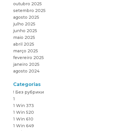
outubro 2025
setembro 2025
agosto 2025
julho 2025
junho 2025
maio 2025
abril 2025
março 2025
fevereiro 2025
janeiro 2025
agosto 2024
Categorias
! Без рубрики
1
1 Win 373
1 Win 520
1 Win 610
1 Win 649