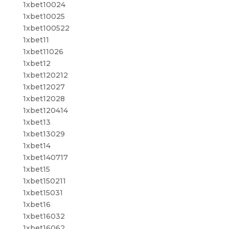
1xbet10024
1xbet10025
1xbet100522
1xbet11
1xbet11026
1xbet12
1xbet120212
1xbet12027
1xbet12028
1xbet120414
1xbet13
1xbet13029
1xbet14
1xbet140717
1xbet15
1xbet150211
1xbet15031
1xbet16
1xbet16032
1xbet16062