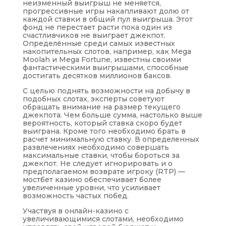
неизменный выигрыш не меняется,
прогрессивные игры накапливают долю от
каждой ставки в общий пул выигрыша. Этот
фонд не перестает расти пока один из
счастливчиков не выиграет джекпот.
Определённые среди самых известных
накопительных слотов, например, как Mega
Moolah и Mega Fortune, известны своими
фантастическими выигрышами, способные
достигать десятков миллионов баксов.
С целью поднять возможности на добычу в
подобных слотах, эксперты советуют
обращать внимание на размер текущего
джекпота. Чем больше сумма, настолько выше
вероятность, который ставка скоро будет
выиграна. Кроме того необходимо брать в
расчет минимальную ставку. В определенных
развлечениях необходимо совершать
максимальные ставки, чтобы бороться за
джекпот. Не следует игнорировать и о
предполагаемом возврате игроку (RTP) —
мостбет казино обеспечивает более
увеличенные уровни, что усиливает
возможность частых побед.
Участвуя в онлайн-казино с
увеличивающимися слотами, необходимо