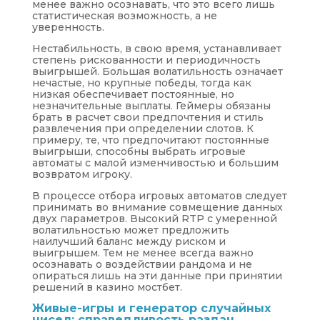
менее важно осознавать, что это всего лишь
статистическая возможность, а не
уверенность.
Нестабильность, в свою время, устанавливает
степень рискованности и периодичность
выигрышей. Большая волатильность означает
нечастые, но крупные победы, тогда как
низкая обеспечивает постоянные, но
незначительные выплаты. Геймеры обязаны
брать в расчет свои предпочтения и стиль
развлечения при определении слотов. К
примеру, те, что предпочитают постоянные
выигрыши, способны выбрать игровые
автоматы с малой изменчивостью и большим
возвратом игроку.
В процессе отбора игровых автоматов следует
принимать во внимание совмещение данных
двух параметров. Высокий RTP с умеренной
волатильностью может предложить
наилучший баланс между риском и
выигрышем. Тем не менее всегда важно
осознавать о воздействии рандома и не
опираться лишь на эти данные при принятии
решений в казино мостбет.
Живые-игры и генератор случайных
чисел: справедливость раздач