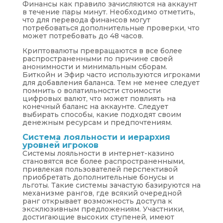
Финансы как правило зачисляются на аккаунт
в течение пары минут. Необходимо отметить,
что для перевода финансов могут
потребоваться дополнительные проверки, что
может потребовать до 48 часов.
Криптовалюты превращаются в все более
распространенными по причине своей
анонимности и минимальным сборам.
Биткойн и Эфир часто используются игроками
для добавления баланса. Тем не менее следует
помнить о волатильности стоимости
цифровых валют, что может повлиять на
конечный баланс на аккаунте. Следует
выбирать способы, какие подходят своим
денежным ресурсам и предпочтениям.
Система лояльности и иерархия
уровней игроков
Системы лояльности в интернет-казино
становятся все более распространенными,
привлекая пользователей перспективой
приобретать дополнительные бонусы и
льготы. Такие системы зачастую базируются на
механизме рангов, где всякий очередной
ранг открывает возможность доступа к
эксклюзивным предложениям. Участники,
достигающие высоких ступеней, имеют