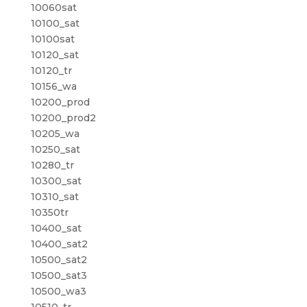
10060sat
10100_sat
10100sat
10120_sat
10120_tr
10156_wa
10200_prod
10200_prod2
10205_wa
10250_sat
10280_tr
10300_sat
10310_sat
10350tr
10400_sat
10400_sat2
10500_sat2
10500_sat3
10500_wa3