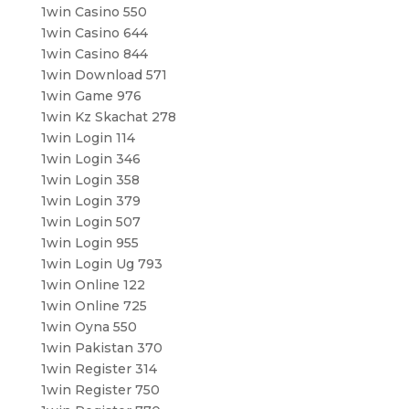
1win Casino 550
1win Casino 644
1win Casino 844
1win Download 571
1win Game 976
1win Kz Skachat 278
1win Login 114
1win Login 346
1win Login 358
1win Login 379
1win Login 507
1win Login 955
1win Login Ug 793
1win Online 122
1win Online 725
1win Oyna 550
1win Pakistan 370
1win Register 314
1win Register 750