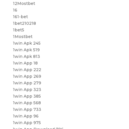
12Mostbet
16
161-bet
1bet210218
1bet5
1Mostbet
1win Apk 245
1win Apk 519
1win Apk 813
1win App 18
1win App 222
1win App 269
1win App 279
1win App 323
1win App 385
1win App 568
1win App 733
1win App 96
1win App 975