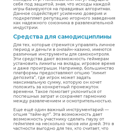
себя под защитой, зная, что исходы каждой
игры базируются на правдивых алгоритмах.
Данное содействует усилению доверия и
подкрепляет репутацию игорного заведения
как надежного союзника в развлекательной
индустрии.
Средства для самодисциплины
Для тех, которые стремится управлять личное
период и деньги в онлайн-казино, имеются
различные инструменты для самоконтроля.
Эти средства дают возможность геймерам
установить лимиты на вклады, игровое время
и даже проигрыши. Например, большинство
платформы предоставляют опцию “лимит
депозита”, где игрок может задать
максимальную сумму, которую он хочет
положить за конкретный промежуток
времени. Такое помогает уклониться от
поспешных затрат и сохраняет гармонию
между развлечением и осмотрительностью.
Еще ещё один важный инструментарий —
опция “тайм-аут”. Эта возможность дает
возможность участнику сделать паузу от
геймплея на несколько часов или дней. Это в
частности выгодно для тех, кто считает, что