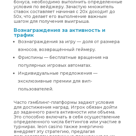
бонуса, необходимо выполнить определенные
условия по вейджеру. Зачастую множитель
ставок составляет начиная с 20x доходит до
50x, что делает его выполнение важным
шагом для получения выигрыша.
Вознаграждения за активность и
трафик
Вознаграждения за игру — доля от размера
взносов, возвращённый геймеру.
Фриспины — бесплатные вращения на
популярных игровых автоматах.
Индивидуальные предложения —
эксклюзивные премии для вип-
пользователей.
Часто гэмблинг-платформы задают условия
для достижения наград. Игрок обязан дойти
до заданного ранга активности или объема.
Это способно включать в себя осуществление
определенного числа беттингов или участие в
турнирах. leon casino также энергично
внедряет эту стратегию, предлагая