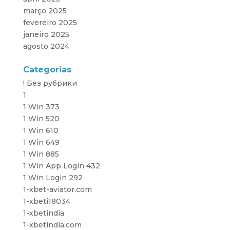
março 2025
fevereiro 2025
janeiro 2025
agosto 2024
Categorias
! Без рубрики
1
1 Win 373
1 Win 520
1 Win 610
1 Win 649
1 Win 885
1 Win App Login 432
1 Win Login 292
1-xbet-aviator.com
1-xbeti18034
1-xbetindia
1-xbetindia.com