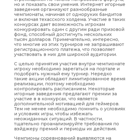
но и показать свои умения. Интернет игорные
заведения организуют разнообразные
чемпионаты, начиная от одноруких бандитов
и включая техасского холдема. Участие в таких
конкурсах дает возможность игрокам
конкурировать один с другим ради призовой
фонд, способный достигнуть нескольких
тысяч долларов. Примечательно, интересно,
что многие из этих турниров не запрашивают
регистрационного платежа, что позволяет
участвовать в них для широкой аудитории.
С целью принятия участия внутри чемпионате
игроку необходимо зарегаться на портале и
подобрать нужный ему турнир. Нередко
такие акции обладают лимитированное время
реализации, поэтому необходимо
контролировать расписанием. Некоторые
игорные заведения предлагают премии за
участие в в конкурсах, что является
дополнительной мотивацией для геймеров.
Тем не менее необходимо помнить о условиях
и условиях игры, чтобы избежать
неожиданных ситуаций. В частности,
тщательно проанализируйте требования по
вэйджеру премий и периоды их действия.
Чемпионы соревнований выявляются на