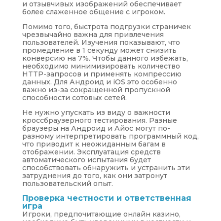
и отзывчивых изображений обеспечивает
более слаженное общение с игроком.
Помимо того, быстрота подгрузки страничек
чрезвычайно важна для привлечения
пользователей. Изучения показывают, что
промедление в 1 секунду может снизить
конверсию на 7%. Чтобы данного избежать,
необходимо минимизировать количество
HTTP-запросов и применять компрессию
данных. Для Андроид и iOS это особенно
важно из-за сокращенной пропускной
способности сотовых сетей.
Не нужно упускать из виду о важности
кроссбраузерного тестирования. Разные
браузеры на Андроид и Айос могут по-
разному интерпретировать программный код,
что приводит к неожиданным багам в
отображении. Эксплуатация средств
автоматического испытания будет
способствовать обнаружить и устранить эти
затруднения до того, как они затронут
пользовательский опыт.
Проверка честности и ответственная
игра
Игроки, предпочитающие онлайн казино,