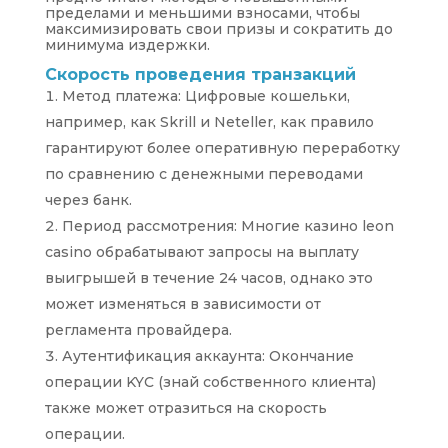
пределами и меньшими взносами, чтобы
максимизировать свои призы и сократить до
минимума издержки.
Скорость проведения транзакций
Метод платежа: Цифровые кошельки,
например, как Skrill и Neteller, как правило
гарантируют более оперативную переработку
по сравнению с денежными переводами
через банк.
Период рассмотрения: Многие казино leon
casino обрабатывают запросы на выплату
выигрышей в течение 24 часов, однако это
может изменяться в зависимости от
регламента провайдера.
Аутентификация аккаунта: Окончание
операции KYC (знай собственного клиента)
также может отразиться на скорость
операции.