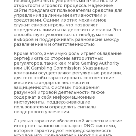
необходимо быть уверенными в честности и
открытости игрового процесса. Надежные
сайты предлагают пользователям средства для
управления за личными активностями и
средствами. Одним из этих механизмов
служит самоконтроль, что позволяет
определить лимиты на депозиты и ставки. Это
способствует уклониться от необдуманных
выборов и поддерживать равновесие между
развлечением и ответственностью.
Кроме этого, значимую роль играет обладание
сертификата со стороны авторитетных
регуляторов, таких как Malta Gaming Authority
или UK Gambling Commission. Указанные
компании осуществляют регулярные ревизии,
для того чтобы гарантировать соответствие
жестких стандартов честности и
защищенности. Системы поощрения
разумной игровой деятельности также
содержат в себя информационные
инструменты, поддерживающие
пользователям определять сигналы
нездорового увлечения.
С целью гарантии абсолютной ясности многие
интернет-казино используют RNG-системы,
которые гарантируют непредсказуемость
исходов игр. Пользователи могут ощущать