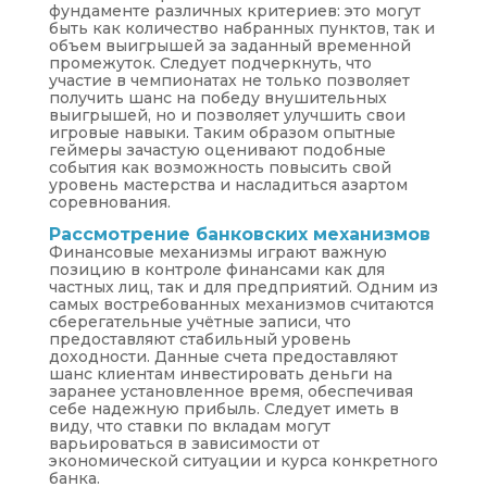
фундаменте различных критериев: это могут
быть как количество набранных пунктов, так и
объем выигрышей за заданный временной
промежуток. Следует подчеркнуть, что
участие в чемпионатах не только позволяет
получить шанс на победу внушительных
выигрышей, но и позволяет улучшить свои
игровые навыки. Таким образом опытные
геймеры зачастую оценивают подобные
события как возможность повысить свой
уровень мастерства и насладиться азартом
соревнования.
Рассмотрение банковских механизмов
Финансовые механизмы играют важную
позицию в контроле финансами как для
частных лиц, так и для предприятий. Одним из
самых востребованных механизмов считаются
сберегательные учётные записи, что
предоставляют стабильный уровень
доходности. Данные счета предоставляют
шанс клиентам инвестировать деньги на
заранее установленное время, обеспечивая
себе надежную прибыль. Следует иметь в
виду, что ставки по вкладам могут
варьироваться в зависимости от
экономической ситуации и курса конкретного
банка.