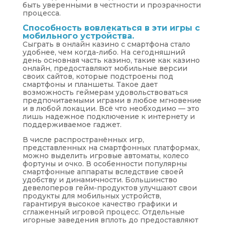
быть уверенными в честности и прозрачности
процесса.
Способность вовлекаться в эти игры с
мобильного устройства.
Сыграть в онлайн казино с смартфона стало
удобнее, чем когда-либо. На сегодняшний
день основная часть казино, такие как казино
онлайн, предоставляют мобильные версии
своих сайтов, которые подстроены под
смартфоны и планшеты. Такое дает
возможность геймерам удовольствоваться
предпочитаемыми играми в любое мгновение
и в любой локации. Всё что необходимо — это
лишь надежное подключение к интернету и
поддерживаемое гаджет.
В числе распространённых игр,
представленных на смартфонных платформах,
можно выделить игровые автоматы, колесо
фортуны и очко. В особенности популярны
смартфонные аппараты вследствие своей
удобству и динамичности. Большинство
девелоперов гейм-продуктов улучшают свои
продукты для мобильных устройств,
гарантируя высокое качество графики и
сглаженный игровой процесс. Отдельные
игорные заведения вплоть до предоставляют