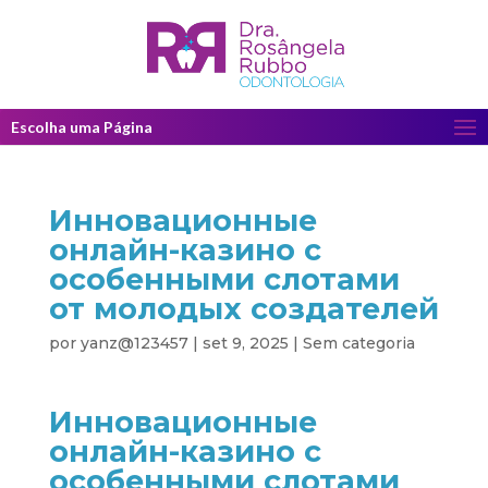
Escolha uma Página
Инновационные
онлайн-казино с
особенными слотами
от молодых создателей
por
yanz@123457
|
set 9, 2025
|
Sem categoria
Инновационные
онлайн-казино с
особенными слотами