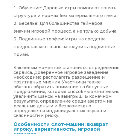
Обучение: Даровые игры помогают понять
структуре и нормах без материального гнета.
Веселье: Для большинства геймеров,
значим игровой процесс, а не только добыча.
Подлинные трофеи: Игры на средства
предоставляют шанс заполучить подлинные
призы.
Ключевым моментом становится определение
сервиса. Доверенное игровое заведение
необходимо располагать разрешение и
позитивные мнения. Участники также
обязаны обратить внимание на бонусные
предложения, которые способны значительно
увеличить шансы на выигрыш. В конечном
результате, определение среди азартом на
реальные деньги и безвозмездно
определяется индивидуальных вкусов и
склонности к риску.
Особенности слот-машин: возврат
игроку, вариативность, игровой
процесс