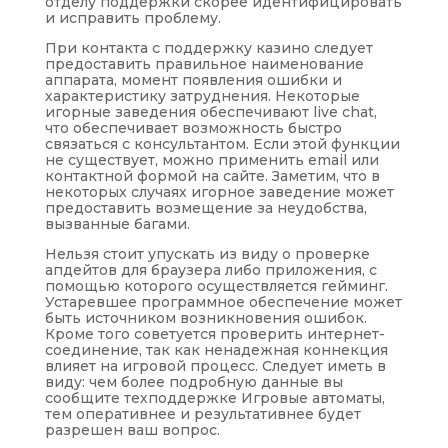
отделу поддержки скорее идентифицировать
и исправить проблему.
При контакта с поддержку казино следует
предоставить правильное наименование
аппарата, момент появления ошибки и
характеристику затруднения. Некоторые
игорные заведения обеспечивают live chat,
что обеспечивает возможность быстро
связаться с консультантом. Если этой функции
не существует, можно применить email или
контактной формой на сайте. Заметим, что в
некоторых случаях игорное заведение может
предоставить возмещение за неудобства,
вызванные багами.
Нельзя стоит упускать из виду о проверке
апдейтов для браузера либо приложения, с
помощью которого осуществляется гейминг.
Устаревшее программное обеспечение может
быть источником возникновения ошибок.
Кроме того советуется проверить интернет-
соединение, так как ненадежная коннекция
влияет на игровой процесс. Следует иметь в
виду: чем более подробную данные вы
сообщите техподдержке Игровые автоматы,
тем оперативнее и результативнее будет
разрешен ваш вопрос.