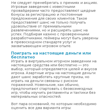
Не следует пренебрегать о премиях и акциях.
Игровые заведения с известными
провайдерами часто предоставляют щедрые
бонусы за регистрацию и постоянные
предложения для своих клиентов. Такое
предоставляет шанс не только получать
удовольствие от премиальными
развлечениями, но и расширять шанс на
успех. Подбирая казино с проверенными
разработчиками, геймеры могут быть уверены
в превосходном стандарте услуг и
захватывающем игровом опыте.
Поиграть на настоящие деньги или
бесплатно
Играть в виртуальном игорном заведении на
настоящие средства или бесплатно — это
выбор, который определяется целей и вкусов
игрока. Азартные игры на настоящие деньги
дают шанс заработать крупные призы, но
играть на деньги связаны с риском
поражений. Новенькие, как обычно,
предпочитают стартовать с безвозмездных
игр, чтобы изучить регламенты и тактики без
материальных опасностей.
Вот пара оснований, по которым необходимо
оценить все два варианта игры: