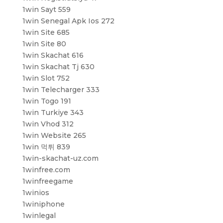
1win Sayt 559
1win Senegal Apk Ios 272
1win Site 685
1win Site 80
1win Skachat 616
1win Skachat Tj 630
1win Slot 752
1win Telecharger 333
1win Togo 191
1win Turkiye 343
1win Vhod 312
1win Website 265
1win 먹튀 839
1win-skachat-uz.com
1winfree.com
1winfreegame
1winios
1winiphone
1winlegal