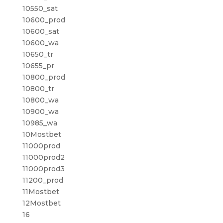
10550_sat
10600_prod
10600_sat
10600_wa
10650_tr
10655_pr
10800_prod
10800_tr
10800_wa
10900_wa
10985_wa
10Mostbet
11000prod
11000prod2
11000prod3
11200_prod
11Mostbet
12Mostbet
16