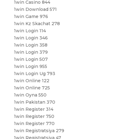
1win Casino 844
1win Download 571
1win Game 976
1win Kz Skachat 278
1win Login 114
1win Login 346
1win Login 358
1win Login 379
1win Login 507
1win Login 955
1win Login Ug 793
1win Online 122
1win Online 725
1win Oyna 550
1win Pakistan 370
1win Register 314
1win Register 750
1win Register 770
1win Registratsiya 279
1win Registratsiya 47