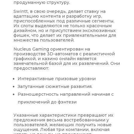
продуманную структуру.
Swintt, в свою очередь, делает ставку на
адаптацию контента и разработку игр,
приспособленных под различные сегменты.
Их слоты выделяются не только красочным
дизайном, но и присутствием эксклюзивных
фишек, что делает их привлекательными для
множества пользователей.
Nucleus Gaming ориентирован на
производстве 3D-автоматов с реалистичной
графикой, и казино онлайн является
замечательной базой для их развлечений. Они
предоставляют:
Интерактивные призовые уровни
Запутанные сюжетные развития.
Разношерстность направлений начиная с
приключений до фэнтези
Указанные характеристики превращают их
предложения весьма востребованными у
пользователей, желающих получить новые
ощущения. Любая три компании, включая