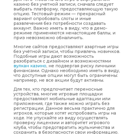
казино без учетной записи, сначала следует
выбрать платформу, предоставляющую такую
опцию. Тестовый-режим — прекрасный
вариант опробовать слоты и иные
развлечения без потребности создавать
аккаунт. Важно иметь в виду, что в демо-
режиме применяются ненастоящие баллы, и
приз невозможно обналичить.
Многие сайтов предоставляют азартные игры
без учётной записи, чтобы привлечь новичков.
Подобные игры дают возможность
разобраться с дизайном и возможностями
вулкан казино
, не подвергая риску личными
финансами. Однако необходимо иметь в виду,
что доступные опции могут быть ограничены:
например, не все акции будут активны.
Для тех, кто предпочитает переносные
устройства, многие игровые площадки
предоставляют мобильные адаптации или
приложения, где также можно играть без
регистрации. Данное весьма практично для
игроков, которые хотят испробовать игры на
ходе. Не упускайте из виду осуществлять
проверку лицензии и авторитет игрового
клуба, чтобы предотвратить жульничества и
сохранить в безопасности свои информацию.