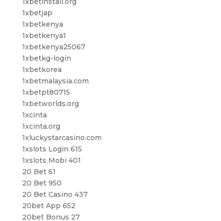
1xbetinstall.org
1xbetjap
1xbetkenya
1xbetkenya1
1xbetkenya25067
1xbetkg-login
1xbetkorea
1xbetmalaysia.com
1xbetpt80715
1xbetworlds.org
1xcinta
1xcinta.org
1xluckystarcasino.com
1xslots Login 615
1xslots Mobi 401
20 Bet 61
20 Bet 950
20 Bet Casino 437
20bet App 652
20bet Bonus 27