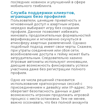
последних новинок и улучшений в сфере
мобильного гэмблинга.
Служба поддержки клиентов,
играющих безо профилей
Пользователи, ценящие приватность и
мгновенный доступ к азартным играм,
нередко выбирают игру без создания
профиля. Данное позволяет избежать
миновать продолжительных формальностей
верификации и мгновенно окунуться в
атмосферу азартных развлечений. Однако
подобный подход имеет свои черты. Скажем,
при утраты соединения или сбоя сети,
возобновление доступа к гейму может быть
затрудительным. Следовательно казино
Игровые автоматы используют инновации,
дающие возможность фиксировать успехи
участника даже без регистрации полного
профиля.
Одно из числа решений становится
использование краткосрочных сессий с
присоединением к девайсу или IP-адрес. Это
оберегает безопасность данных и дает
возможность игрокам продолжать игровой
процесс с места остановки. Тем не менее,
важно осознавать, что без полной аккаунта