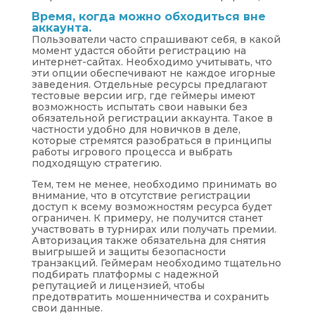
Время, когда можно обходиться вне
аккаунта.
Пользователи часто спрашивают себя, в какой
момент удастся обойти регистрацию на
интернет-сайтах. Необходимо учитывать, что
эти опции обеспечивают не каждое игорные
заведения. Отдельные ресурсы предлагают
тестовые версии игр, где геймеры имеют
возможность испытать свои навыки без
обязательной регистрации аккаунта. Такое в
частности удобно для новичков в деле,
которые стремятся разобраться в принципы
работы игрового процесса и выбрать
подходящую стратегию.
Тем, тем не менее, необходимо принимать во
внимание, что в отсутствие регистрации
доступ к всему возможностям ресурса будет
ограничен. К примеру, не получится станет
участвовать в турнирах или получать премии.
Авторизация также обязательна для снятия
выигрышей и защиты безопасности
транзакций. Геймерам необходимо тщательно
подбирать платформы с надежной
репутацией и лицензией, чтобы
предотвратить мошенничества и сохранить
свои данные.