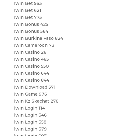
1win Bet 563
1win Bet 621
1win Bet 775
1win Bonus 425
1win Bonus 564
1win Burkina Faso 824
1win Cameroon 73
1win Casino 26
1win Casino 465
1win Casino 550
1win Casino 644
1win Casino 844
1win Download 571
1win Game 976
1win Kz Skachat 278
1win Login 114
1win Login 346
1win Login 358
1win Login 379