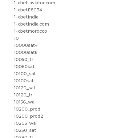
1-xbet-aviator.com
1-xbeti18034
1-xbetindia
1-xbetindia.com
1-xbetmorocco
10
10000sat4
10000sat6
10050_tr
10060sat
10100_sat
10100sat
10120_sat
10120_tr
10156_wa
10200_prod
10200_prod2
10205_wa
10250_sat
10280_tr