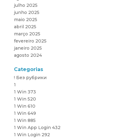
julho 2025
junho 2025
maio 2025
abril 2025
março 2025
fevereiro 2025
janeiro 2025
agosto 2024
Categorias
! Без рубрики
1
1 Win 373
1 Win 520
1 Win 610
1 Win 649
1 Win 885
1 Win App Login 432
1 Win Login 292