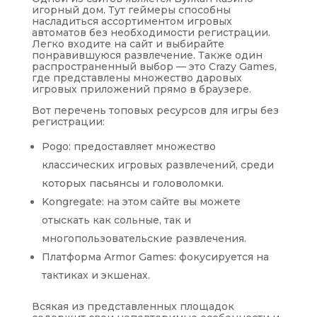
игорный дом. Тут геймеры способны
насладиться ассортиментом игровых
автоматов без необходимости регистрации.
Легко входите на сайт и выбирайте
понравившуюся развлечение. Также один
распространенный выбор — это Crazy Games,
где представлены множество даровых
игровых приложений прямо в браузере.
Вот перечень топовых ресурсов для игры без
регистрации:
Pogo: предоставляет множество
классических игровых развлечений, среди
которых пасьянсы и головоломки.
Kongregate: на этом сайте вы можете
отыскать как сольные, так и
многопользовательские развлечения.
Платформа Armor Games: фокусируется на
тактиках и экшенах.
Всякая из представленных площадок