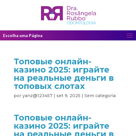
Escolha uma Página
Топовые онлайн-
казино 2025: играйте
на реальные деньги в
топовых слотах
por
yanz@123457
|
set 9, 2025
|
Sem categoria
Топовые онлайн-
казино 2025: играйте
на реальные деньги в