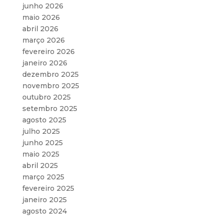
junho 2026
maio 2026
abril 2026
março 2026
fevereiro 2026
janeiro 2026
dezembro 2025
novembro 2025
outubro 2025
setembro 2025
agosto 2025
julho 2025
junho 2025
maio 2025
abril 2025
março 2025
fevereiro 2025
janeiro 2025
agosto 2024