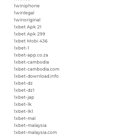
1winiphone
1winlegal
1winoriginal
1xbet Apk 21
1xbet Apk 299
1xbet Mobi 436
1xbet-1
1xbet-app.co.za
1xbet-cambodia
1xbet-cambodia.com
1xbet-download.info
1xbet-dz
1xbet-dz1
1xbet-jap
1xbet-lk
1xbet-lk1
1xbet-mal
1xbet-malaysia
1xbet-malaysia.com