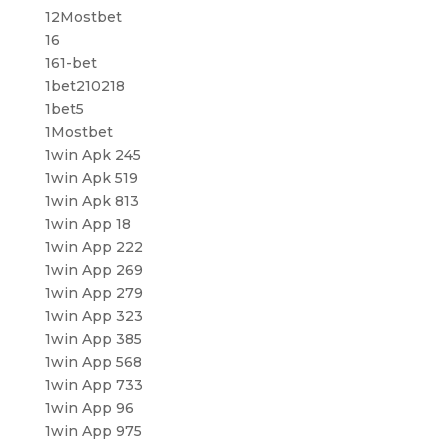
12Mostbet
16
161-bet
1bet210218
1bet5
1Mostbet
1win Apk 245
1win Apk 519
1win Apk 813
1win App 18
1win App 222
1win App 269
1win App 279
1win App 323
1win App 385
1win App 568
1win App 733
1win App 96
1win App 975