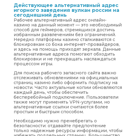
Действующее альтернативный адрес
игорного заведения вулкан россии на
сегодняшний день
Рабочее альтернативный адрес онлайн-
казино на данный момент — это необходимый
способ для геймеров, стремящихся достичь
избранным развлечениям без ограничений.
Нередко платформы казино сталкиваются с
блокировкам со бока интернет-провайдеров,
и здесь на помощь приходят зеркала. Данные
альтернативные адреса помогают обходить
блокировки и не прекращать наслаждаться
процессом игры.
Для поиска рабочего запасного сайта важно
отслеживать обновлениями на официальных
страниц казино либо оформить подписку на
новости. Часто актуальные копии обновляются
каждый день, чтобы обеспечить
бесперебойный подключение. Пользователи
также могут применять VPN-услугами, но
альтернативные ссылки считаются более
простым и быстрым способом.
Необходимо нужно пренебрегать о
безопасности: отдавайте предпочтение
только надежные ресурсы информации, чтобы
избежать поддельных страниц. Большинство