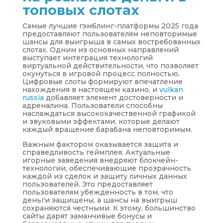
топовых слотах
Самые лучшие гэмблинг-платформы 2025 года
предоставляют пользователям неповторимые
шансы для выигрыша в самых востребованных
слотах. Одним из основных направлений
выступает интеграция технологий
виртуальной действительности, что позволяет
окунуться в игровой процесс полностью.
Цифровые слоты формируют впечатление
нахождения в настоящем казино, и
vulkan
russia
добавляет элемент достоверности и
адреналина. Пользователи способны
наслаждаться высококачественной графикой
и звуковыми эффектами, которые делают
каждый вращение барабана неповторимым.
Важным фактором оказывается защита и
справедливость геймплея. Актуальные
игорные заведения внедряют блокчейн-
технологии, обеспечивающие прозрачность
каждой из сделок и защиту личных данных
пользователей. Это предоставляет
пользователям убежденность в том, что
деньги защищены, а шансы на выигрыш
сохраняются честными. К этому, большинство
сайты дарят заманчивые бонусы и