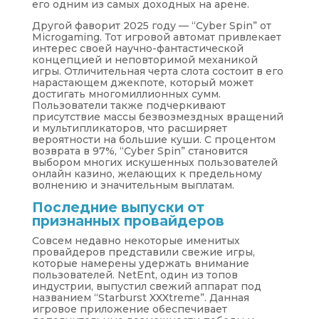
его одним из самых доходных на арене.
Другой фаворит 2025 году — “Cyber Spin” от
Microgaming. Тот игровой автомат привлекает
интерес своей научно-фантастической
концепцией и неповторимой механикой
игры. Отличительная черта слота состоит в его
нарастающем джекпоте, который может
достигать многомиллионных сумм.
Пользователи также подчеркивают
присутствие массы безвозмездных вращений
и мультипликаторов, что расширяет
вероятности на большие куши. С процентом
возврата в 97%, “Cyber Spin” становится
выбором многих искушенных пользователей
онлайн казино, желающих к предельному
волнению и значительным выплатам.
Последние выпуски от
признанных провайдеров
Совсем недавно некоторые именитых
провайдеров представили свежие игры,
которые намерены удержать внимание
пользователей. NetEnt, один из топов
индустрии, выпустил свежий аппарат под
названием “Starburst XXXtreme”. Данная
игровое приложение обеспечивает