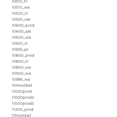
10510_tr
10510_wa
10520_tr
10550_sat
10600_prod
10600_sat
10600_wa
10650_tr
10655_pr
10800_prod
10800_tr
10800_wa
10900_wa
10985_wa
10Mostbet
11000prod
11000prod2
11000prod3
11200_prod
11Mostbet