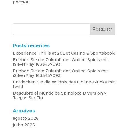
россия.
Posts recentes
Experience Thrills at 20Bet Casino & Sportsbook
Erleben Sie die Zukunft des Online-Spiels mit
iSilverPlay 1633437093
Erleben Sie die Zukunft des Online-Spiels mit
iSilverPlay 1633437093
Entdecken Sie die Wildnis des Online-Glücks mit
Iwild
Descubre el Mundo de Spinoloco Diversión y
Juegos Sin Fin
Arquivos
agosto 2026
julho 2026